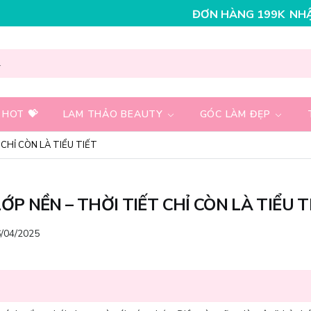
AY 30K CHO ĐƠN HÀNG 199K
NHẬP MÃ T08FS25K - GIẢ
 HOT 💝
LAM THẢO BEAUTY
GÓC LÀM ĐẸP
CHỈ CÒN LÀ TIỂU TIẾT
ỚP NỀN – THỜI TIẾT CHỈ CÒN LÀ TIỂU T
/04/2025