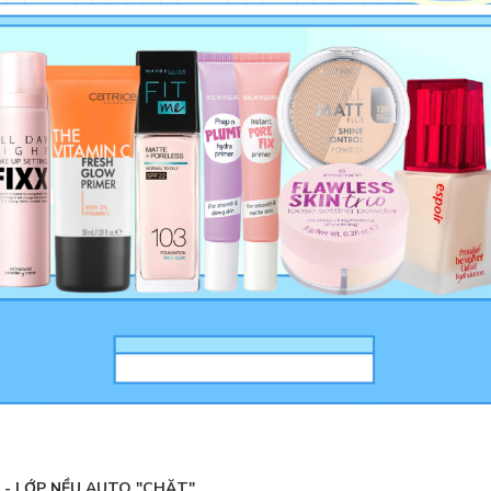
 - LỚP NỀU AUTO "CHẶT"