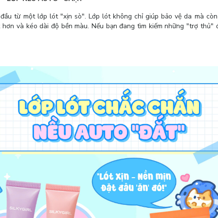
đầu từ một lớp lót "xịn sò". Lớp lót không chỉ giúp bảo vệ da mà cò
 hơn và kéo dài độ bền màu. Nếu bạn đang tìm kiếm những "trợ thủ" 