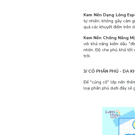
Kem Nền Dạng Lỏng Espoi
tự nhiên, không gây cảm g
quả các khuyết điểm trên da
Kem Nền Chống Nắng Mịn
với khả năng kiềm dầu "đỉ
nhờn. Độ che phủ khá tốt v
trời.
3/ CÓ PHẤN PHỦ - DA 
Để "củng cố" lớp nền thêm
loại phấn phủ dưới đây sẽ 