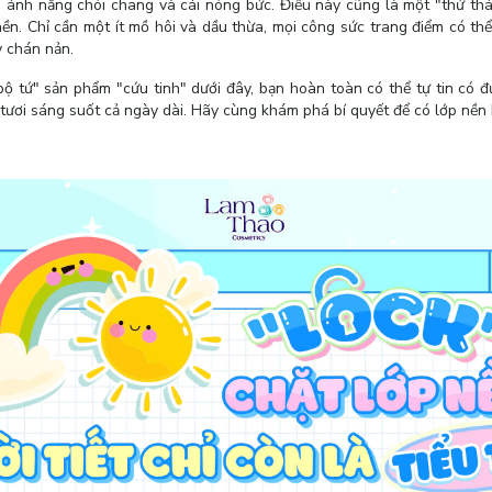
ánh nắng chói chang và cái nóng bức. Điều này cũng là một "thử thá
nền. Chỉ cần một ít mồ hôi và dầu thừa, mọi công sức trang điểm có t
y chán nản.
bộ tứ" sản phẩm "cứu tinh" dưới đây, bạn hoàn toàn có thể tự tin có đ
à tươi sáng suốt cả ngày dài. Hãy cùng khám phá bí quyết để có lớp nền