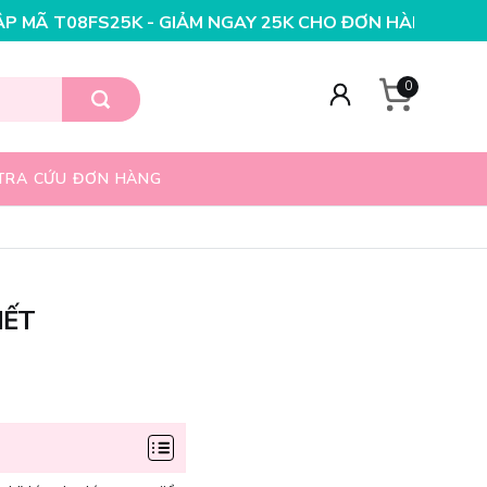
M NGAY 25K CHO ĐƠN HÀNG 99K
NHẬP MÃ T08FS20K - G
0
TRA CỨU ĐƠN HÀNG
IẾT