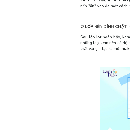
Kem Lót Dưỡng Ẩm Silky
nền "ăn" vào da một cách 
2/ LỚP NỀN DÍNH CHẶT
Sau lớp lót hoàn hảo, kem 
những loại kem nền có độ b
thất vọng - tạo ra một mak