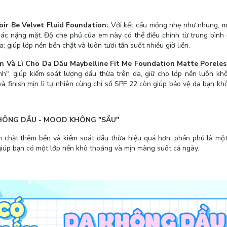
r Be Velvet Fluid Foundation:
Với kết cấu mỏng nhẹ như nhung, ma
iác nặng mặt. Độ che phủ của em này có thể điều chỉnh từ trung bình 
; giúp lớp nền bền chặt và luôn tươi tắn suốt nhiều giờ liền.
 Và Lì Cho Da Dầu Maybelline Fit Me Foundation Matte Poreless
nh", giúp kiểm soát lượng dầu thừa trên da, giữ cho lớp nền luôn k
à finish mịn lì tự nhiên cùng chỉ số SPF 22 còn giúp bảo vệ da bạn kh
KHÔNG DẦU - MOOD KHÔNG "SẦU"
 chặt thêm bền và kiểm soát dầu thừa hiệu quả hơn, phấn phủ là một
giúp bạn có một lớp nền khô thoáng và mịn màng suốt cả ngày.