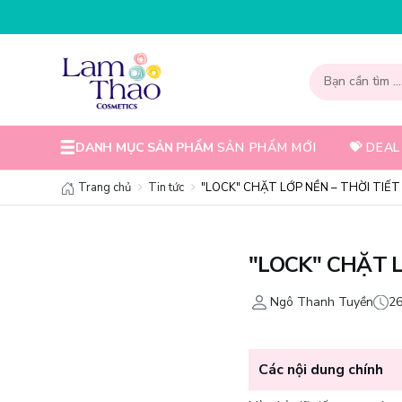
NHẬP MÃ T08FS30K - GIẢM NG
DANH MỤC SẢN PHẨM
SẢN PHẨM MỚI
💝 DEAL
Trang chủ
Tin tức
"LOCK" CHẶT LỚP NỀN – THỜI TIẾT 
"LOCK" CHẶT L
Ngô Thanh Tuyền
26
Các nội dung chính