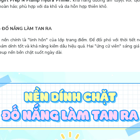
girl Prep N Plump Hydra Primer:
khả năng dưỡng ẩm tuyệt vời, tạo 
hoàn hảo; phù hợp với da khô và da hỗn hợp thiên khô.
 – ĐỐ NẮNG LÀM TAN RA
nền chính là "linh hồn" của lớp trang điểm. Để đối phó với thời tiết
ám dính tốt và khả năng kiềm dầu hiệu quả. Hai "ứng cử viên" sáng gi
eup nền bền chặt suốt ngày dài.