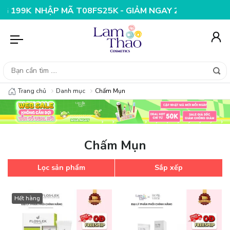
99K
NHẬP MÃ T08FS25K - GIẢM NGAY 25K CHO ĐƠN HÀ
Trang chủ
Danh mục
Chấm Mụn
Chấm Mụn
Lọc sản phẩm
Sắp xếp
Hết hàng