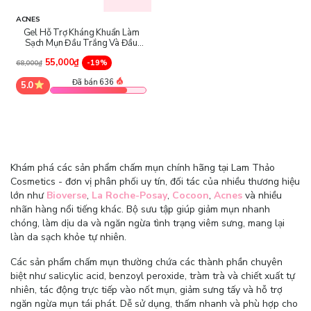
ACNES
Gel Hỗ Trợ Kháng Khuẩn Làm
Sạch Mụn Đầu Trắng Và Đầu
Đen Acnes Sealing Jell
55,000₫
-19%
68,000₫
Đã bán 636
5.0
Khám phá các sản phẩm chấm mụn chính hãng tại Lam Thảo
Cosmetics - đơn vị phân phối uy tín, đối tác của nhiều thương hiệu
lớn như
Bioverse
,
La Roche-Posay
,
Cocoon
,
Acnes
và nhiều
nhãn hàng nổi tiếng khác. Bộ sưu tập giúp giảm mụn nhanh
chóng, làm dịu da và ngăn ngừa tình trạng viêm sưng, mang lại
làn da sạch khỏe tự nhiên.
Các sản phẩm chấm mụn thường chứa các thành phần chuyên
biệt như salicylic acid, benzoyl peroxide, tràm trà và chiết xuất tự
nhiên, tác động trực tiếp vào nốt mụn, giảm sưng tấy và hỗ trợ
ngăn ngừa mụn tái phát. Dễ sử dụng, thấm nhanh và phù hợp cho