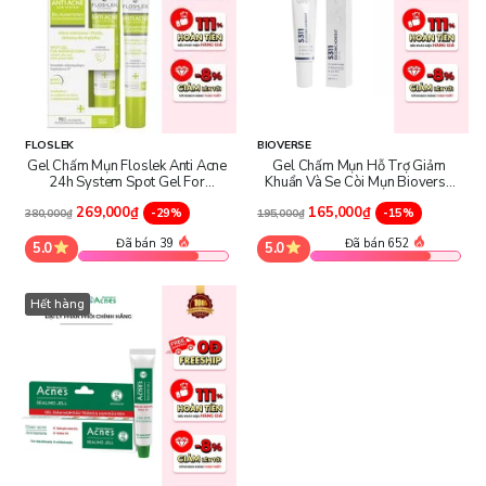
FLOSLEK
BIOVERSE
Gel Chấm Mụn Floslek Anti Acne
Gel Chấm Mụn Hỗ Trợ Giảm
24h System Spot Gel For
Khuẩn Và Se Còi Mụn Bioverse
Imperfections
S311 Succinic Acneout Spot Gel
269,000₫
165,000₫
-29%
-15%
380,000₫
195,000₫
Đã bán 39
Đã bán 652
5.0
5.0
Hết hàng