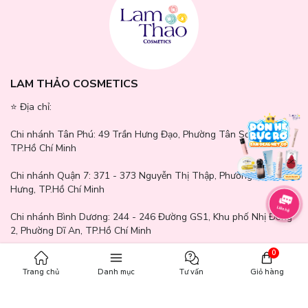
LAM THẢO COSMETICS
⭐️ Địa chỉ:
Chi nhánh Tân Phú:
49 Trần Hưng Đạo, Phường Tân Sơn Nhì,
TP.Hồ Chí Minh
Chi nhánh Quận 7:
371 - 373 Nguyễn Thị Thập, Phường Tân
Hưng, TP.Hồ Chí Minh
Chi nhánh Bình Dương:
244 - 246 Đường GS1, Khu phố Nhị Đồng
2, Phường Dĩ An, TP.Hồ Chí Minh
0
Chi nhánh Gò Vấp:
771 - 777 Quang Trung, Phường An Hội Tây,
TP.Hồ Chí Minh
Trang chủ
Danh mục
Tư vấn
Giỏ hàng
Chi nhánh Cần Thơ:
65A Mậu Thân, Phường Ninh Kiều, Thành Phố