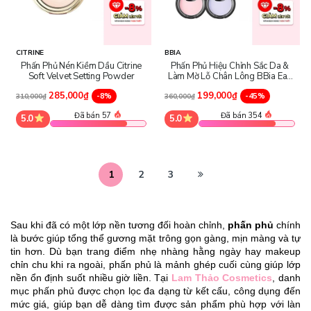
CITRINE
BBIA
Phấn Phủ Nén Kiềm Dầu Citrine
Phấn Phủ Hiệu Chỉnh Sắc Da &
Soft Velvet Setting Powder
Làm Mờ Lỗ Chân Lông BBia Eau
Powder Pact
285,000₫
199,000₫
-8%
-45%
310,000₫
360,000₫
Đã bán 57
Đã bán 354
5.0
5.0
1
2
3
Sau khi đã có một lớp nền tương đối hoàn chỉnh, 
phấn phủ
 chính 
là bước giúp tổng thể gương mặt trông gọn gàng, mịn màng và tự 
tin hơn. Dù bạn trang điểm nhẹ nhàng hằng ngày hay makeup 
chỉn chu khi ra ngoài, phấn phủ là mảnh ghép cuối cùng giúp lớp 
nền ổn định suốt nhiều giờ liền. Tại 
Lam Thảo Cosmetics
, danh 
mục phấn phủ được chọn lọc đa dạng từ kết cấu, công dụng đến 
mức giá, giúp bạn dễ dàng tìm được sản phẩm phù hợp với làn 