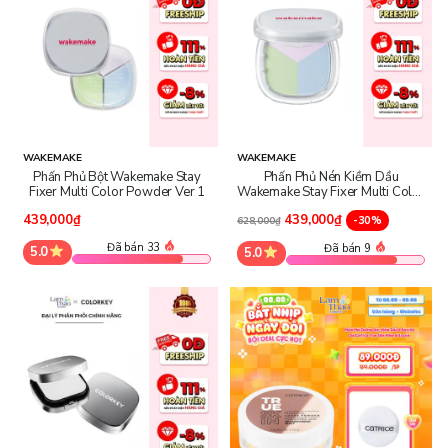
WAKEMAKE
WAKEMAKE
Phấn Phủ Bột Wakemake Stay
Phấn Phủ Nén Kiềm Dầu
Fixer Multi Color Powder Ver 1
Wakemake Stay Fixer Multi Color
Pact
439,000₫
439,000₫
-30%
628,000₫
Đã bán 33
Đã bán 9
5.0
5.0