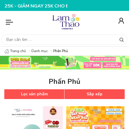
M NGAY 25K CHO ĐƠN HÀNG 99K
NHẬP MÃ T08FS20K - G
Trang chủ
Danh mục
Phấn Phủ
Phấn Phủ
Lọc sản phẩm
Sắp xếp