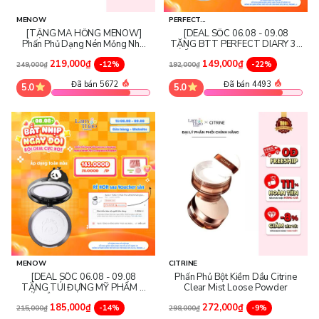
MENOW
PERFECT...
[TẶNG MÁ HỒNG MENOW]
[DEAL SỐC 06.08 - 09.08
Phấn Phủ Dạng Nén Mỏng Nhẹ
TẶNG BTT PERFECT DIARY 30
Tự Nhiên Menow Clear Radiant
MIẾNG] Phấn Phủ Perfect Diary
219,000₫
149,000₫
Pressed Powder Viet Nam
-12%
Weightless Soft Velvet Blurring
-22%
249,000₫
192,000₫
Edition
Loose Powder
Đã bán 5672
Đã bán 4493
5.0
5.0
MENOW
CITRINE
[DEAL SỐC 06.08 - 09.08
Phấn Phủ Bột Kiềm Dầu Citrine
TẶNG TÚI ĐỰNG MỸ PHẨM +
Clear Mist Loose Powder
MÁ HỒNG MENOW] Phấn Phủ
185,000₫
272,000₫
Dạng Nén Menow X Menglan
-14%
-9%
215,000₫
298,000₫