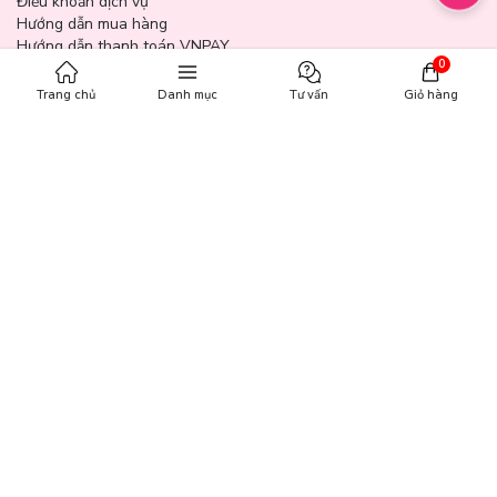
Điều khoản dịch vụ
Hướng dẫn mua hàng
Hướng dẫn thanh toán VNPAY
0
Hóa Đơn GTGT
Trang chủ
Danh mục
Tư vấn
Giỏ hàng
GIỜ MỞ CỬA
Từ 9:00 - 21:30 tất cả các ngày trong tuần (bao gồm cả các ngày
lễ, ngày Tết).
GÓP Ý - KHIẾU NẠI
0769 661 668 - 0288 889 9913 📩 cskh@lamthaocosmetic.vn
📍
HỆ THỐNG CỬA HÀNG
VỀ LAM THẢO
Giới thiệu
Liên hệ góp ý
Liên hệ hợp tác
Giấy chứng nhận đại lý
Tuyển dụng