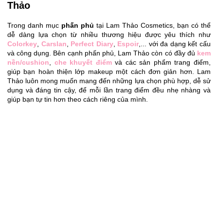
Thảo
Trong danh mục 
phấn phủ
 tại Lam Thảo Cosmetics, bạn có thể 
dễ dàng lựa chọn từ nhiều thương hiệu được yêu thích như 
Colorkey
, 
Carslan
, 
Perfect Diary
, 
Espoir
,... với đa dạng kết cấu 
và công dụng. Bên cạnh phấn phủ, Lam Thảo còn có đầy đủ 
kem 
nền/cushion
, 
che khuyết điểm
 và các sản phẩm trang điểm, 
giúp bạn hoàn thiện lớp makeup một cách đơn giản hơn. Lam 
Thảo luôn mong muốn mang đến những lựa chọn phù hợp, dễ sử 
dụng và đáng tin cậy, để mỗi lần trang điểm đều nhẹ nhàng và 
giúp bạn tự tin hơn theo cách riêng của mình.