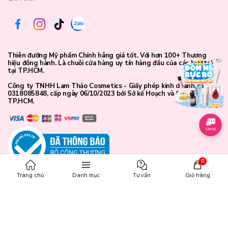
Thiên đưỡng Mỹ phẩm Chính hãng giá tốt. Với hơn 100+ Thương
hiệu đồng hành. Là chuỗi cửa hàng uy tín hàng đầu của các bạn trẻ
tại TP.HCM.
Công ty TNHH Lam Thảo Cosmetics - Giấy phép kinh doanh số
0318085848, cấp ngày 06/10/2023 bởi Sở kế Hoạch và Đầu Tư
TP.HCM.
0
Trang chủ
Danh mục
Tư vấn
Giỏ hàng