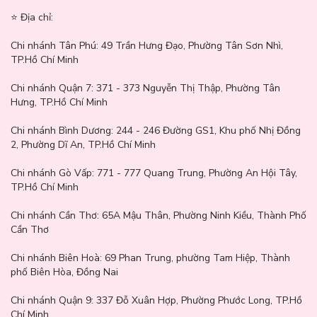
⭐️ Địa chỉ:
Chi nhánh Tân Phú:
49 Trần Hưng Đạo, Phường Tân Sơn Nhì,
TP.Hồ Chí Minh
Chi nhánh Quận 7:
371 - 373 Nguyễn Thị Thập, Phường Tân
Hưng, TP.Hồ Chí Minh
Chi nhánh Bình Dương:
244 - 246 Đường GS1, Khu phố Nhị Đồng
2, Phường Dĩ An, TP.Hồ Chí Minh
Chi nhánh Gò Vấp:
771 - 777 Quang Trung, Phường An Hội Tây,
TP.Hồ Chí Minh
Chi nhánh Cần Thơ:
65A Mậu Thân, Phường Ninh Kiều, Thành Phố
Cần Thơ
Chi nhánh Biên Hoà:
69 Phan Trung, phường Tam Hiệp, Thành
phố Biên Hòa, Đồng Nai
Chi nhánh Quận 9: 337 Đỗ Xuân Hợp, Phường Phước Long, TP.Hồ
Chí Minh