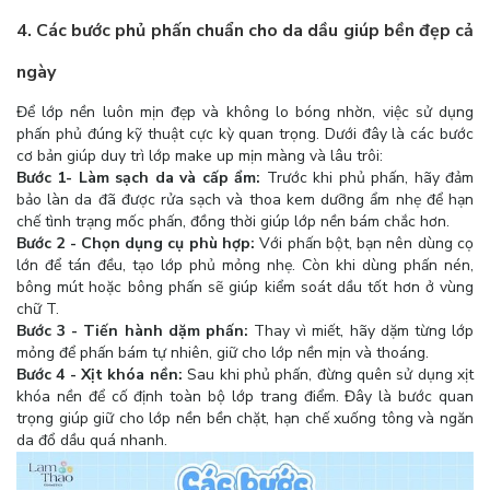
4. Các bước phủ phấn chuẩn cho da dầu giúp bền đẹp cả
ngày
Để lớp nền luôn mịn đẹp và không lo bóng nhờn, việc sử dụng
phấn phủ đúng kỹ thuật cực kỳ quan trọng. Dưới đây là các bước
cơ bản giúp duy trì lớp make up mịn màng và lâu trôi:
Bước 1- Làm sạch da và cấp ẩm:
Trước khi phủ phấn, hãy đảm
bảo làn da đã được rửa sạch và thoa kem dưỡng ẩm nhẹ để hạn
chế tình trạng mốc phấn, đồng thời giúp lớp nền bám chắc hơn.
Bước 2 - Chọn dụng cụ phù hợp:
Với phấn bột, bạn nên dùng cọ
lớn để tán đều, tạo lớp phủ mỏng nhẹ. Còn khi dùng phấn nén,
bông mút hoặc bông phấn sẽ giúp kiểm soát dầu tốt hơn ở vùng
chữ T.
Bước 3 - Tiến hành dặm phấn:
Thay vì miết, hãy dặm từng lớp
mỏng để phấn bám tự nhiên, giữ cho lớp nền mịn và thoáng.
Bước 4 - Xịt khóa nền:
Sau khi phủ phấn, đừng quên sử dụng xịt
khóa nền để cố định toàn bộ lớp trang điểm. Đây là bước quan
trọng giúp giữ cho lớp nền bền chặt, hạn chế xuống tông và ngăn
da đổ dầu quá nhanh.