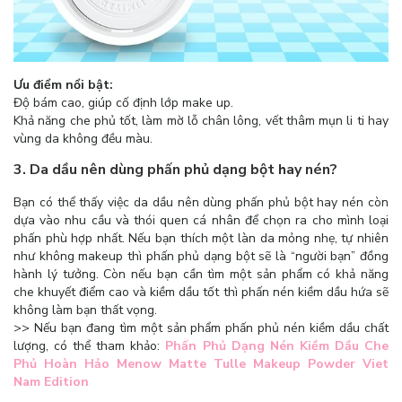
Ưu điểm nổi bật:
Độ bám cao, giúp cố định lớp make up.
Khả năng che phủ tốt, làm mờ lỗ chân lông, vết thâm mụn li ti hay
vùng da không đều màu.
3. Da dầu nên dùng phấn phủ dạng bột hay nén?
Bạn có thể thấy việc da dầu nên dùng phấn phủ bột hay nén còn
dựa vào nhu cầu và thói quen cá nhân để chọn ra cho mình loại
phấn phù hợp nhất. Nếu bạn thích một làn da mỏng nhẹ, tự nhiên
như không makeup thì phấn phủ dạng bột sẽ là “người bạn” đồng
hành lý tưởng. Còn nếu bạn cần tìm một sản phẩm có khả năng
che khuyết điểm cao và kiềm dầu tốt thì phấn nén kiềm dầu hứa sẽ
không làm bạn thất vọng.
>> Nếu bạn đang tìm một sản phẩm phấn phủ nén kiềm dầu chất
lượng, có thể tham khảo:
Phấn Phủ Dạng Nén Kiềm Dầu Che
Phủ Hoàn Hảo Menow Matte Tulle Makeup Powder Viet
Nam Edition