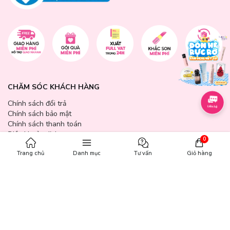
CHĂM SÓC KHÁCH HÀNG
Chính sách đổi trả
Chính sách bảo mật
Chính sách thanh toán
Điều khoản dịch vụ
0
Hướng dẫn mua hàng
Trang chủ
Danh mục
Tư vấn
Giỏ hàng
Hướng dẫn thanh toán VNPAY
Hóa Đơn GTGT
GIỜ MỞ CỬA
Từ 9:00 - 21:30 tất cả các ngày trong tuần (bao gồm cả các ngày
lễ, ngày Tết).
GÓP Ý - KHIẾU NẠI