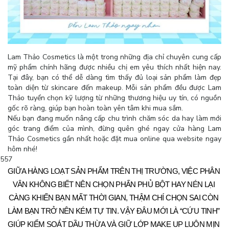
Lam Thảo Cosmetics là một trong những địa chỉ chuyên cung cấp
mỹ phẩm chính hãng được nhiều chị em yêu thích nhất hiện nay.
Tại đây, bạn có thể dễ dàng tìm thấy đủ loại sản phẩm làm đẹp
toàn diện từ skincare đến makeup. Mỗi sản phẩm đều được Lam
Thảo tuyển chọn kỹ lượng từ những thương hiệu uy tín, có nguồn
gốc rõ ràng, giúp bạn hoàn toàn yên tâm khi mua sắm.
Nếu bạn đang muốn nâng cấp chu trình chăm sóc da hay làm mới
góc trang điểm của mình, đừng quên ghé ngay cửa hàng Lam
Thảo Cosmetics gần nhất hoặc đặt mua online qua website ngay
hôm nhé!
557
GIỮA HÀNG LOẠT SẢN PHẨM TRÊN THỊ TRƯỜNG, VIỆC PHÂN 
VÂN KHÔNG BIẾT NÊN CHỌN PHẤN PHỦ BỘT HAY NÉN LẠI 
CÀNG KHIẾN BẠN MẤT THỜI GIAN, THẬM CHÍ CHỌN SAI CÒN 
LÀM BẠN TRỞ NÊN KÉM TỰ TIN. VẬY ĐÂU MỚI LÀ “CỨU TINH” 
GIÚP KIỂM SOÁT DẦU THỪA VÀ GIỮ LỚP MAKE UP LUÔN MỊN 