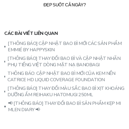
ĐẸP SUỐT CẢ NGÀY?
CÁC BÀI VIẾT LIÊN QUAN
[THÔNG BÁO] CẬP NHẬT BAO BÌ MỚI CÁC SẢN PHẨM
EMMIÉ BY HAPPYSKIN
[THÔNG BÁO] THAY ĐỔI BAO BÌ VÀ CẬP NHẬT NHÃN
PHỤ TIẾNG VIỆT DÒNG MẶT NẠ BANOBAGI
THÔNG BÁO: CẬP NHẬT BAO BÌ MỚI CỦA KEM NỀN
CATRICE HD LIQUID COVERAGE FOUNDATION
[THÔNG BÁO] THAY ĐỔI MÀU SẮC BAO BÌ XỊT KHOÁNG
DƯỠNG ẨM REIHAKU HATOMUGI 250ML
📢 [THÔNG BÁO] THAY ĐỔI BAO BÌ SẢN PHẨM KẸP MI
MLEN DIARY 📢