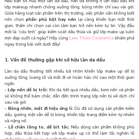
Nếu bạn sở hữu một làn da dầu, hẳn đã không ít lần đau đầu khi
lớp makeup nhanh chóng xuống tông, bóng nhờn chỉ sau vài giờ.
Giữa hàng loạt sản phẩm trên thị trường, việc phân vân không biết
nên chọn
phấn phủ bột hay nén
lại càng khiến bạn mất thời
gian, thậm chí chọn sai còn làm bạn trở nên kém tự tin. Vậy đâu
mới là “cứu tinh” giúp kiểm soát dầu thừa và giữ lớp make up luôn
mịn đẹp suốt cả ngày? Hãy cùng
Lam Thảo Cosmetics
khám phá
ngay trong bài viết dưới đây!
1. Vấn đề thường gặp khi sở hữu làn da dầu
Làn da dầu thường tiết nhiều bã nhờn khiến lớp make up dễ bị
xuống tông, loang lổ và mất đi vẻ hoàn hảo chỉ sau một thời gian
ngắn.
- Lớp nền dễ bị trôi:
Khi da tiết quá nhiều dầu, kem nền và phấn
sẽ không thể bám chắc, dẫn đến trình trạng lớp nền bị xê dịch chỉ
sau vài giờ.
- Bóng nhờn, mất đi hiệu ứng lì:
Dù đã sử dụng sản phẩm kiềm
dầu, gương mặt vẫn dễ bị bóng, khiến lớp trang điểm kém tự nhiên
và nặng nề.
- Lỗ chân lông to, dễ bít tắc:
Nếu dùng sản phẩm không phù
hợp, dầu thừa kết hợp với lớp make up có thể làm tắc nghẽn lỗ