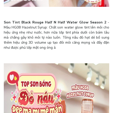
Son Tint Black Rouge Half N Half Water Glow Season 2
-
Màu HG08 Hazelnut Syrup: Chất son water glow tint lên môi cho
hiệu ứng nhẹ như nước, hơn nữa lớp tint phía dưới còn bám lâu
mà chẳng gây khô môi tý nào luôn. Tông nâu đỏ hạt dẻ bổ sung
thêm hiệu ứng 3D volume up tạo đôi môi căng mọng và đầy đặn
như được phủ lớp mật ong óng ả.