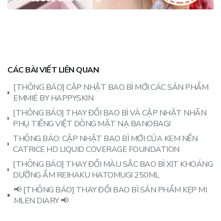
CÁC BÀI VIẾT LIÊN QUAN
[THÔNG BÁO] CẬP NHẬT BAO BÌ MỚI CÁC SẢN PHẨM
EMMIÉ BY HAPPYSKIN
[THÔNG BÁO] THAY ĐỔI BAO BÌ VÀ CẬP NHẬT NHÃN
PHỤ TIẾNG VIỆT DÒNG MẶT NẠ BANOBAGI
THÔNG BÁO: CẬP NHẬT BAO BÌ MỚI CỦA KEM NỀN
CATRICE HD LIQUID COVERAGE FOUNDATION
[THÔNG BÁO] THAY ĐỔI MÀU SẮC BAO BÌ XỊT KHOÁNG
DƯỠNG ẨM REIHAKU HATOMUGI 250ML
📢 [THÔNG BÁO] THAY ĐỔI BAO BÌ SẢN PHẨM KẸP MI
MLEN DIARY 📢