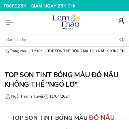
 NGAY 25K CHO ĐƠN HÀNG 99K
NHẬP MÃ T08FS20K - GI
Trang chủ
Tin tức
TOP SON TINT BÓNG MÀU ĐỎ NÂU KHÔNG THỂ 
TOP SON TINT BÓNG MÀU ĐỎ NÂU
KHÔNG THỂ "NGÓ LƠ"
Ngô Thanh Tuyền
11/04/2024
ĐỎ NÂU
TOP SON TINT BÓNG MÀU