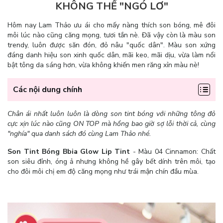
KHÔNG THỂ "NGÓ LƠ"
Hôm nay Lam Thảo ưu ái cho mấy nàng thích son bóng, mê đôi
môi lúc nào cũng căng mọng, tươi tắn nè. Đã vậy còn là màu son
trendy, luôn được săn đón, đỏ nâu "quốc dân". Màu son xứng
đáng danh hiệu son xinh quốc dân, mãi keo, mãi dịu, vừa làm nổi
bật tông da sáng hơn, vừa không khiến men răng xỉn màu nè!
Các nội dung chính
Chân ái nhất luôn luôn là dòng son tint bóng với những tông đỏ
cực xịn lúc nào cũng ON TOP mà hổng bao giờ sợ lỗi thời cả, cùng
"nghía" qua danh sách đó cùng Lam Thảo nhé.
Son Tint Bóng Bbia Glow Lip Tint
- Màu 04 Cinnamon: Chất
son siêu đỉnh, óng ả nhưng không hề gây bết dính trên môi, tạo
cho đôi môi chị em độ căng mọng như trái mận chín đầu mùa.