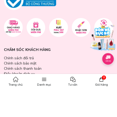
CHĂM SÓC KHÁCH HÀNG
Chính sách đổi trả
Chính sách bảo mật
Chính sách thanh toán
Điều khoản dịch vụ
0
Hướng dẫn mua hàng
Hướng dẫn thanh toán VNPAY
Trang chủ
Danh mục
Tư vấn
Giỏ hàng
Hóa Đơn GTGT
GIỜ MỞ CỬA
Từ 9:00 - 21:30 tất cả các ngày trong tuần (bao gồm cả các ngày
lễ, ngày Tết).