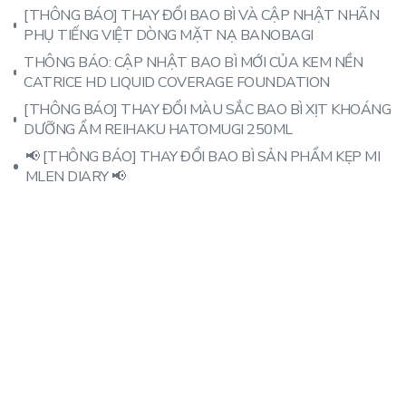
[THÔNG BÁO] THAY ĐỔI BAO BÌ VÀ CẬP NHẬT NHÃN
PHỤ TIẾNG VIỆT DÒNG MẶT NẠ BANOBAGI
THÔNG BÁO: CẬP NHẬT BAO BÌ MỚI CỦA KEM NỀN
CATRICE HD LIQUID COVERAGE FOUNDATION
[THÔNG BÁO] THAY ĐỔI MÀU SẮC BAO BÌ XỊT KHOÁNG
DƯỠNG ẨM REIHAKU HATOMUGI 250ML
📢 [THÔNG BÁO] THAY ĐỔI BAO BÌ SẢN PHẨM KẸP MI
MLEN DIARY 📢