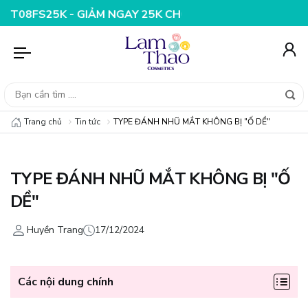
GIẢM NGAY 25K CHO ĐƠN HÀNG 99K
NHẬP MÃ T08FS20K 
Trang chủ
Tin tức
TYPE ĐÁNH NHŨ MẮT KHÔNG BỊ "Ố DỀ"
TYPE ĐÁNH NHŨ MẮT KHÔNG BỊ "Ố
DỀ"
Huyền Trang
17/12/2024
Các nội dung chính