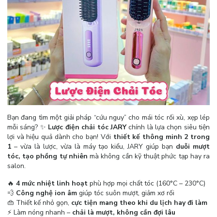
Bạn đang tìm một giải pháp “cứu nguy” cho mái tóc rối xù, xẹp lép
mỗi sáng? ✨
Lược điện chải tóc JARY
chính là lựa chọn siêu tiện
lợi và hiệu quả dành cho bạn! Với
thiết kế thông minh 2 trong
1
– vừa là lược, vừa là máy tạo kiểu, JARY giúp bạn
duỗi mượt
tóc, tạo phồng tự nhiên
mà không cần kỹ thuật phức tạp hay ra
salon.
🔥
4 mức nhiệt linh hoạt
phù hợp mọi chất tóc (160°C – 230°C)
💨
Công nghệ ion âm
giúp tóc suôn mượt, giảm xơ rối
👜 Thiết kế nhỏ gọn,
cực tiện mang theo khi du lịch hay đi làm
⚡ Làm nóng nhanh –
chải là mượt, không cần đợi lâu