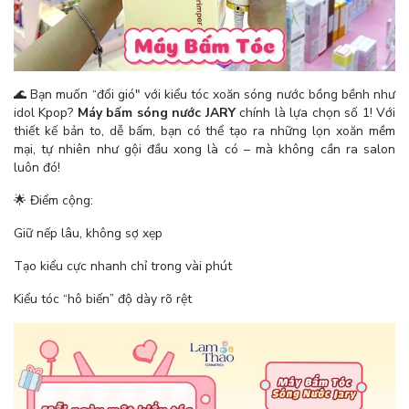
🌊 Bạn muốn “đổi gió" với kiểu tóc xoăn sóng nước bồng bềnh như
idol Kpop?
Máy bấm sóng nước JARY
chính là lựa chọn số 1! Với
thiết kế bản to, dễ bấm, bạn có thể tạo ra những lọn xoăn mềm
mại, tự nhiên như gội đầu xong là có – mà không cần ra salon
luôn đó!
🌟 Điểm cộng:
Giữ nếp lâu, không sợ xẹp
Tạo kiểu cực nhanh chỉ trong vài phút
Kiểu tóc “hô biến” độ dày rõ rệt