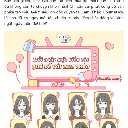
Bạn biết gì chưa? ✨ Giờ đây “hô biến” mái tóc mỗi ngày siêu xinh
đã không còn là chuyện khó nhằn! Chỉ cần vài phút cùng bộ sản
phẩm tạo kiểu
JARY
siêu xịn độc quyền tại
Lam Thảo Cosmetics
,
là bạn đã có ngay mái tóc chuẩn trendy, đậm chất riêng và xinh
ngất ngây luôn đó! 💇‍♀️💕