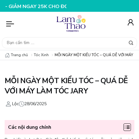
N HÀNG 199K
NHẬP MÃ T08FS25K - GIẢM NGAY 25K CH
Trang chủ
Tóc Xinh
MỖI NGÀY MỘT KIỂU TÓC – QUÁ DỄ VỚI MÁY L
MỖI NGÀY MỘT KIỂU TÓC – QUÁ DỄ
VỚI MÁY LÀM TÓC JARY
Lộc
28/06/2025
Các nội dung chính