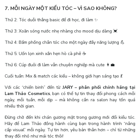
7. MỖI NGÀY MỘT KIỂU TÓC – VÌ SAO KHÔNG?
Thứ 2: Tóc duỗi thẳng basic để đi học, đi làm ✨
Thứ 3: Xoăn sóng nước nhẹ nhàng cho mood dịu dàng 💓
Thứ 4: Bấm phồng chân tóc cho một ngày đầy năng lượng 💪
Thứ 5: Uốn lọn xinh xắn hẹn hò cà phê ☕
Thứ 6: Cúp đuôi đi làm vẫn chuyên nghiệp mà cute 👩‍💼
Cuối tuần: Mix & match các kiểu – không giới hạn sáng tạo 💃
Với các “chiến binh” đến từ
JARY – phân phối chính hãng tại
Lam Thảo Cosmetics
, bạn có thể tự tin thay đổi phong cách mỗi
ngày, mỗi tuần, mỗi dịp – mà không cần ra salon hay tốn quá
nhiều thời gian.
Đừng chờ đến khi chán gương mặt trong gương mới đổi kiểu tóc.
Hãy để Lam Thảo đồng hành cùng bạn trong hành trình “nâng
cấp visual” mỗi ngày. Tự tin hơn, yêu bản thân hơn – chỉ từ những
thay đổi nhỏ như mái tóc thôi!