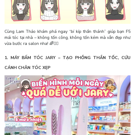
Cùng Lam Thảo khám phá ngay “bí kíp thần thánh” giúp bạn F5
mái tóc tại nhà – không tốn công, không tốn kém mà vẫn đẹp như
vừa bước ra salon nha! 🌈💁‍♀️
1. MÁY BẤM TÓC JARY – TẠO PHỒNG THẦN TỐC
, CỨU
CÁNH CHÂN TÓC XẸP