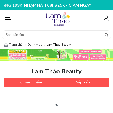
G 199K
NHẬP MÃ T08FS25K - GIẢM NGAY 25K CHO ĐƠN
Trang chủ
Danh mục
Lam Thảo Beauty
Lam Thảo Beauty
Lọc sản phẩm
Sắp xếp