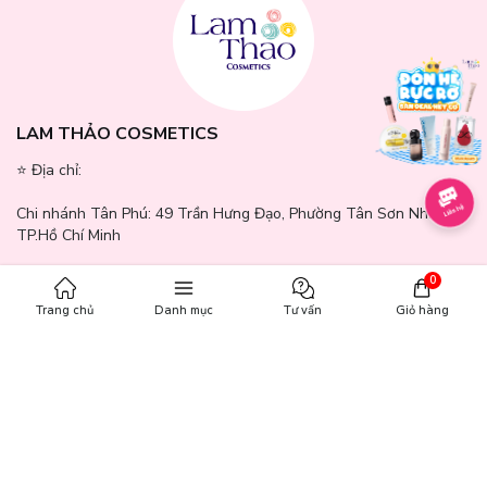
LAM THẢO COSMETICS
⭐️ Địa chỉ:
Chi nhánh Tân Phú:
49 Trần Hưng Đạo, Phường Tân Sơn Nhì,
TP.Hồ Chí Minh
Chi nhánh Quận 7:
371 - 373 Nguyễn Thị Thập, Phường Tân
0
Hưng, TP.Hồ Chí Minh
Trang chủ
Danh mục
Tư vấn
Giỏ hàng
Chi nhánh Bình Dương:
244 - 246 Đường GS1, Khu phố Nhị Đồng
2, Phường Dĩ An, TP.Hồ Chí Minh
Chi nhánh Gò Vấp:
771 - 777 Quang Trung, Phường An Hội Tây,
TP.Hồ Chí Minh
Chi nhánh Cần Thơ:
65A Mậu Thân, Phường Ninh Kiều, Thành Phố