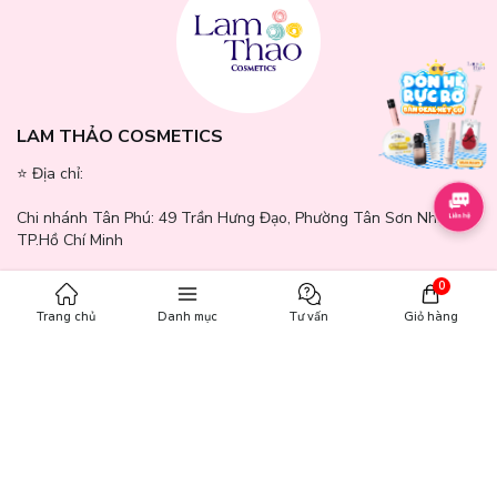
LAM THẢO COSMETICS
⭐️ Địa chỉ:
Chi nhánh Tân Phú:
49 Trần Hưng Đạo, Phường Tân Sơn Nhì,
TP.Hồ Chí Minh
Chi nhánh Quận 7:
371 - 373 Nguyễn Thị Thập, Phường Tân
0
Hưng, TP.Hồ Chí Minh
Trang chủ
Danh mục
Tư vấn
Giỏ hàng
Chi nhánh Bình Dương:
244 - 246 Đường GS1, Khu phố Nhị Đồng
2, Phường Dĩ An, TP.Hồ Chí Minh
Chi nhánh Gò Vấp:
771 - 777 Quang Trung, Phường An Hội Tây,
TP.Hồ Chí Minh
Chi nhánh Cần Thơ:
65A Mậu Thân, Phường Ninh Kiều, Thành Phố