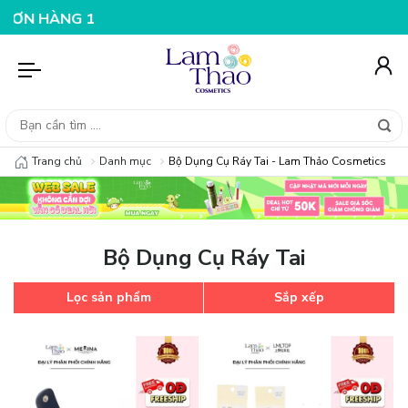
N HÀNG 199K
NHẬP MÃ T08FS25K - GIẢM NGAY 25K CHO
Trang chủ
Danh mục
Bộ Dụng Cụ Ráy Tai - Lam Thảo Cosmetics
Bộ Dụng Cụ Ráy Tai
Lọc sản phẩm
Sắp xếp