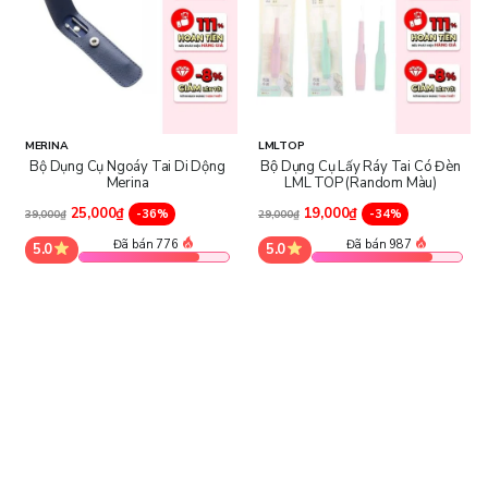
MERINA
LMLTOP
Bộ Dụng Cụ Ngoáy Tai Di Dộng
Bộ Dụng Cụ Lấy Ráy Tai Có Đèn
Merina
LML TOP (Random Màu)
25,000₫
19,000₫
-36%
-34%
39,000₫
29,000₫
Đã bán 776
Đã bán 987
5.0
5.0