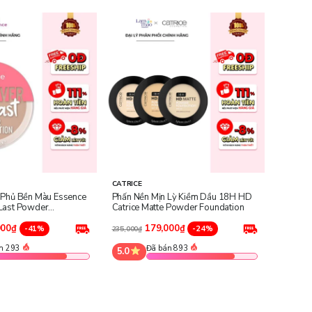
CATRICE
 Phủ Bền Màu Essence
Phấn Nền Mịn Lỳ Kiềm Dầu 18H HD
Last Powder
Catrice Matte Powder Foundation
000₫
179,000₫
-41%
-24%
235,000₫
n 293
Đã bán 893
5.0