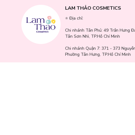
Hatomugi
SPES
LAM THẢO COSMETICS
Into You
⭐️ Địa chỉ:
Chando
Vaseline
Chi nhánh Tân Phú:
49 Trần Hưng Đ
Armaf
Tân Sơn Nhì, TP.Hồ Chí Minh
Jessup
Chi nhánh Quận 7:
371 - 373 Nguyễn
Laurier
Phường Tân Hưng, TP.Hồ Chí Minh
Caryophy
JM Solution
Chi nhánh Bình Dương:
244 - 246 Đ
VT Cosmetics
phố Nhị Đồng 2, Phường Dĩ An, TP.H
Dcash
Lemonade
Chi nhánh Gò Vấp:
771 - 777 Quang
Clio
Phường An Hội Tây, TP.Hồ Chí Minh
Befou
Chi nhánh Cần Thơ:
65A Mậu Thân, 
Pantene
Kiều, Thành Phố Cần Thơ
SVR
Bbia
Chi nhánh Biên Hoà:
69 Phan Trung
Ukiss
Hiệp, Thành phố Biên Hòa, Đồng Na
Mykonos