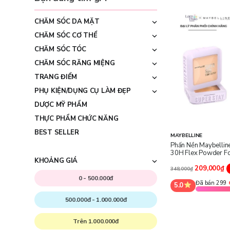
CHĂM SÓC DA MẶT
CHĂM SÓC CƠ THỂ
CHĂM SÓC TÓC
CHĂM SÓC RĂNG MIỆNG
TRANG ĐIỂM
PHỤ KIỆN/DỤNG CỤ LÀM ĐẸP
DƯỢC MỸ PHẨM
THỰC PHẨM CHỨC NĂNG
BEST SELLER
MAYBELLINE
Phấn Nền Maybellin
30H Flex Powder F
KHOẢNG GIÁ
209,000₫
348,000₫
0 - 500.000đ
Đã bán 299
5.0
500.000đ - 1.000.000đ
Trên 1.000.000đ