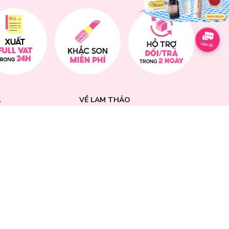
A
VỀ LAM THẢO
30 tất cả các ngày
Giới thiệu
bao gồm cả các ngày
Liên hệ góp ý
Liên hệ hợp tác
Giấy chứng nhận đại lý
ẾU NẠI
Tuyển dụng
668 - 0288 889 9913
haocosmetic.vn
 CỬA HÀNG