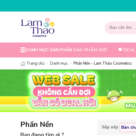
NHẬP MÃ T08FS30K
DANH MỤC SẢN PHẨM
SẢN PHẨM MỚI
💝 DEAL
Trang chủ
Danh mục
Phấn Nền - Lam Thảo Cosmetics
Phấn Nền
Sắp xếp
Bán ch
Bạn đang tìm gì ?