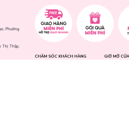
ạo, Phường
 Thị Thập,
CHĂM SÓC KHÁCH HÀNG
GIỜ MỞ CỬ
ường GS1, Khu
Chính sách đổi trả
Từ 9:00 - 21:
ồ Chí Minh
Chính sách bảo mật
trong tuần (
Chính sách thanh toán
lễ, ngày Tết).
 Trung,
Điều khoản dịch vụ
GÓP Ý - KHI
Hướng dẫn mua hàng
Hướng dẫn thanh toán VNPAY
0769 661 
Phường Ninh
Hóa Đơn GTGT
📩 cskh@lamt
📍
HỆ THỐNG
, phường Tam
i