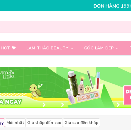
 - GIẢM NGAY 30K CHO ĐƠN HÀNG 199K
NHẬP MÃ T08F
 HOT 💝
LAM THẢO BEAUTY
GÓC LÀM ĐẸP
ạy
Mới nhất
Giá thấp đến cao
Giá cao đến thấp