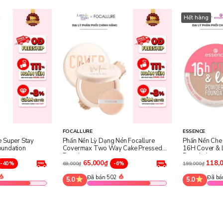
Hết hàng
FOCALLURE
ESSENCE
e Super Stay
Phấn Nền Lỳ Dạng Nén Focallure
Phấn Nền Che
oundation
Covermax Two Way Cake Pressed
16H Cover & 
Powder
Foundation
65,000₫
118,
-40%
-6%
69,000₫
199,000₫
Đã bán 502
Đã bá
5.0
5.0