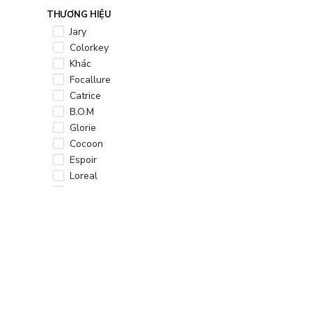
THƯƠNG HIỆU
Jary
Colorkey
Khác
Focallure
Catrice
B.O.M
Glorie
Cocoon
Espoir
Loreal
Lam Thảo
Nivea
Silkygirl
Bioré
Pretty Skin
Mlen Diary
Maybelline
Mediheal