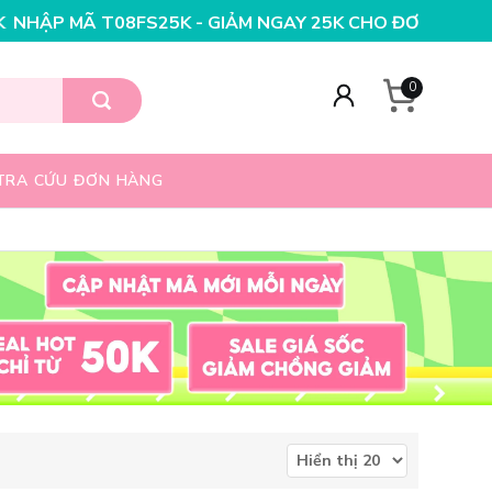
S25K - GIẢM NGAY 25K CHO ĐƠN HÀNG 99K
NHẬP MÃ T0
0
TRA CỨU ĐƠN HÀNG