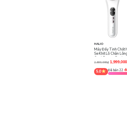
DrCeutics
Guoxiaoniu
3CE
Hada Labo
Amortals
Olay
Dasique
HALIO
Torriden
Máy Đẩy Tinh Chất 
Se Khít Lỗ Chân Lông
Mary & May
Cool Beauty Device
Essence
1,999,00
2,600,000₫
Garnier
Đã bán 22
5.0
Sunplay
LMLTOP
MD CARE
Lanbena
Tesori D'Oriente
Merina
Compliment
Bioderma