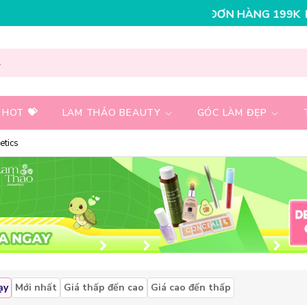
GIẢM NGAY 30K CHO ĐƠN HÀNG 199K
NHẬP MÃ T08FS25
 HOT 💝
LAM THẢO BEAUTY
GÓC LÀM ĐẸP
etics
ạy
Mới nhất
Giá thấp đến cao
Giá cao đến thấp