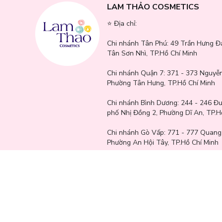
LAM THẢO COSMETICS
Emmie
Judydoll
⭐️ Địa chỉ:
Ma:nyo
Keyshu
Chi nhánh Tân Phú:
49 Trần Hưng Đ
Dermarium
Tân Sơn Nhì, TP.Hồ Chí Minh
Zakka Naturals
Chi nhánh Quận 7:
371 - 373 Nguyễn
Medicube
Phường Tân Hưng, TP.Hồ Chí Minh
Ellips
Dinto
Chi nhánh Bình Dương:
244 - 246 Đ
Mizumi
phố Nhị Đồng 2, Phường Dĩ An, TP.H
LA RIVE
Old Spice
Chi nhánh Gò Vấp:
771 - 777 Quang
Phường An Hội Tây, TP.Hồ Chí Minh
Aromatica
Dr.Pepti+
Chi nhánh Cần Thơ:
65A Mậu Thân, 
GoGo Tales
Kiều, Thành Phố Cần Thơ
Black Rouge
Some By Mi
Chi nhánh Biên Hoà:
69 Phan Trung
La Roche-Posay
Hiệp, Thành phố Biên Hòa, Đồng Na
Kose
Chi nhánh Quận 9: 337 Đỗ Xuân Hợ