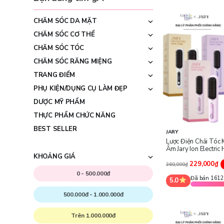
CHĂM SÓC DA MẶT
CHĂM SÓC CƠ THỂ
CHĂM SÓC TÓC
CHĂM SÓC RĂNG MIỆNG
TRANG ĐIỂM
PHỤ KIỆN/DỤNG CỤ LÀM ĐẸP
DƯỢC MỸ PHẨM
THỰC PHẨM CHỨC NĂNG
BEST SELLER
JARY
Lược Điện Chải Tóc 
Âm Jary Ion Electric
KHOẢNG GIÁ
229,000₫
360,000₫
0 - 500.000đ
Đã bán 161
5.0
500.000đ - 1.000.000đ
Trên 1.000.000đ