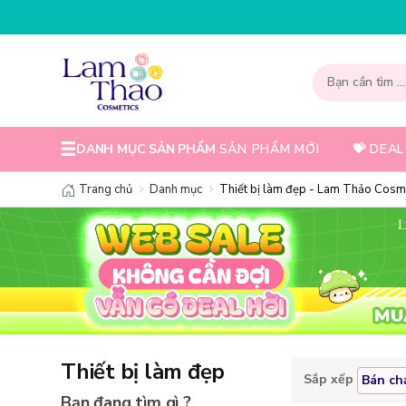
NHẬP MÃ T08FS30K - 
DANH MỤC SẢN PHẨM
SẢN PHẨM MỚI
💝 DEAL
Trang chủ
Danh mục
Thiết bị làm đẹp - Lam Thảo Cosm
Thiết bị làm đẹp
Sắp xếp
Bán ch
Bạn đang tìm gì ?