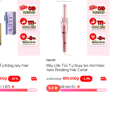
HALIO
ự Động Jary Hair
Máy Uốn Tóc Tự Xoay Ion Âm Halio
Auto Rotating Hair Curler
000₫
899,000₫
-25%
-14%
1,050,000₫
n 1189
Đã bán 81
5.0