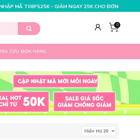
K - GIẢM NGAY 25K CHO ĐƠN HÀNG 99K
NHẬP MÃ T08FS
0
TRA CỨU ĐƠN HÀNG