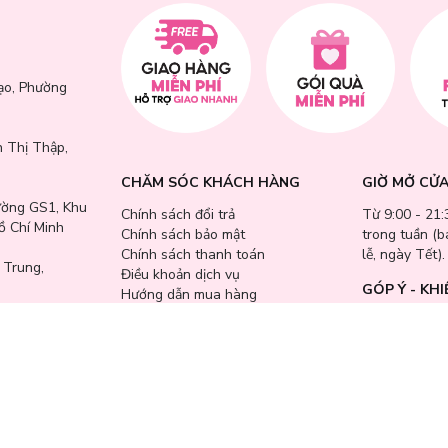
ạo, Phường
 Thị Thập,
CHĂM SÓC KHÁCH HÀNG
GIỜ MỞ CỬ
ường GS1, Khu
Chính sách đổi trả
Từ 9:00 - 21:
ồ Chí Minh
Chính sách bảo mật
trong tuần (
Chính sách thanh toán
lễ, ngày Tết).
 Trung,
Điều khoản dịch vụ
GÓP Ý - KHI
Hướng dẫn mua hàng
Hướng dẫn thanh toán VNPAY
0769 661 
Phường Ninh
Hóa Đơn GTGT
📩 cskh@lamt
📍
HỆ THỐNG
, phường Tam
i
p, Phường