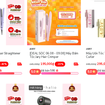
JARY
JARY
ir Straightener
[DEAL SỐC 06.08 - 09.08] Máy Bấm
Máy Uốn Tóc T
Tóc Jary Hair Crimper
Curler
195,000₫
295,
-40%
-20%
245,000₫
395,000₫
Đã bán 598
Đã bá
5.0
5.0
Hết hàng