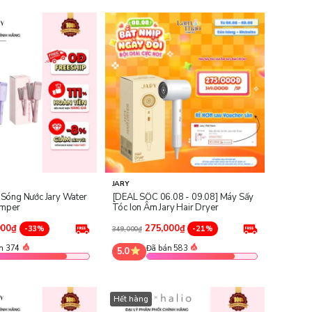
JARY
Sóng Nước Jary Water
[DEAL SỐC 06.08 - 09.08] Máy Sấy
imper
Tóc Ion Âm Jary Hair Dryer
000₫
275,000₫
-33%
-21%
349,000₫
n 374
Đã bán 583
5.0
Hết hàng