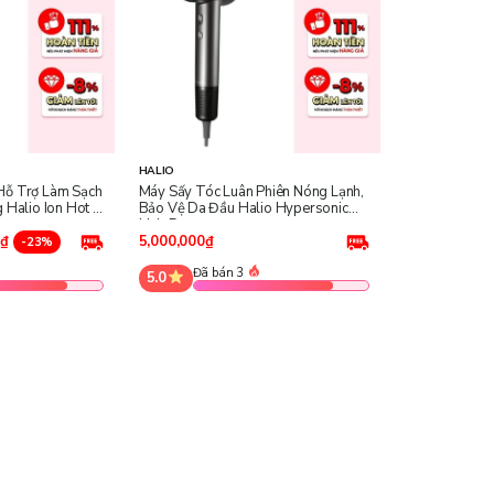
HALIO
Hỗ Trợ Làm Sạch
Máy Sấy Tóc Luân Phiên Nóng Lạnh,
 Halio Ion Hot &
Bảo Vệ Da Đầu Halio Hypersonic
Hair Dryer
0₫
5,000,000₫
-23%
Đã bán 3
5.0