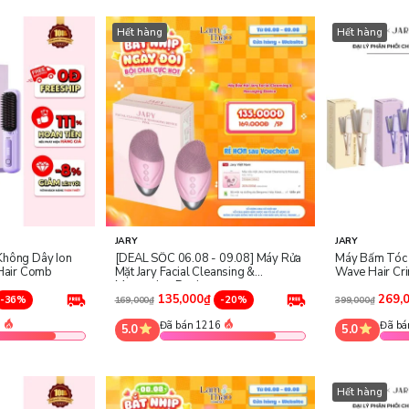
Hết hàng
Hết hàng
JARY
JARY
Không Dây Ion
[DEAL SỐC 06.08 - 09.08] Máy Rửa
Máy Bấm Tóc 
 Hair Comb
Mặt Jary Facial Cleansing &
Wave Hair Cr
Massaging Device
135,000₫
269,
-36%
-20%
169,000₫
399,000₫
2
Đã bán 1216
Đã bá
5.0
5.0
Hết hàng