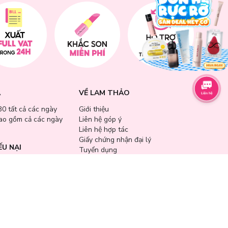
A
VỀ LAM THẢO
30 tất cả các ngày
Giới thiệu
bao gồm cả các ngày
Liên hệ góp ý
Liên hệ hợp tác
Giấy chứng nhận đại lý
ẾU NẠI
Tuyển dụng
668 - 0288 889 9913
haocosmetic.vn
 CỬA HÀNG