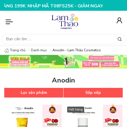
G 199K
NHẬP MÃ T08FS25K - GIẢM NGAY 25K CHO ĐƠN
Trang chủ
Danh mục
Anodin - Lam Thảo Cosmetics
Anodin
Lọc sản phẩm
Sắp xếp
Hết hàng