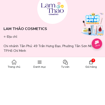
LAM THẢO COSMETICS
⭐️ Địa chỉ:
Chi nhánh Tân Phú:
49 Trần Hưng Đạo, Phường Tân Sơn Nhì,
TP.Hồ Chí Minh
Chi nhánh Quận 7:
371 - 373 Nguyễn Thị Thập, Phường Tân
0
Hưng, TP.Hồ Chí Minh
Trang chủ
Danh mục
Tư vấn
Giỏ hàng
Chi nhánh Bình Dương:
244 - 246 Đường GS1, Khu phố Nhị Đồng
2, Phường Dĩ An, TP.Hồ Chí Minh
Chi nhánh Gò Vấp:
771 - 777 Quang Trung, Phường An Hội Tây,
TP.Hồ Chí Minh
Chi nhánh Cần Thơ:
65A Mậu Thân, Phường Ninh Kiều, Thành Phố