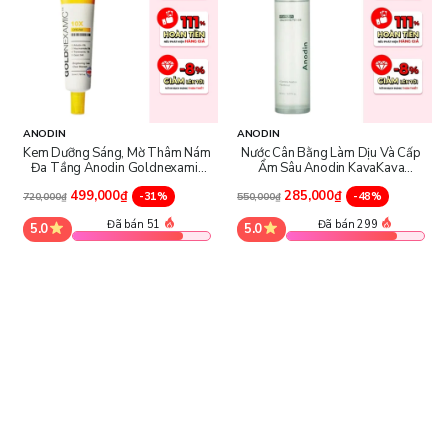
ANODIN
ANODIN
Kem Dưỡng Sáng, Mờ Thâm Nám
Nước Cân Bằng Làm Dịu Và Cấp
Đa Tầng Anodin Goldnexamic
Ẩm Sâu Anodin KavaKava
10x Cream
Calming Toner
499,000₫
285,000₫
-31%
-48%
720,000₫
550,000₫
Đã bán 51
Đã bán 299
5.0
5.0