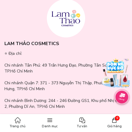
LAM THẢO COSMETICS
⭐️ Địa chỉ:
Chi nhánh Tân Phú:
49 Trần Hưng Đạo, Phường Tân Sơn Nhì,
TP.Hồ Chí Minh
Chi nhánh Quận 7:
371 - 373 Nguyễn Thị Thập, Phường Tân
Hưng, TP.Hồ Chí Minh
Chi nhánh Bình Dương:
244 - 246 Đường GS1, Khu phố Nhị Đồng
2, Phường Dĩ An, TP.Hồ Chí Minh
Chi nhánh Gò Vấp:
771 - 777 Quang Trung, Phường An Hội Tây,
0
TP.Hồ Chí Minh
Trang chủ
Danh mục
Tư vấn
Giỏ hàng