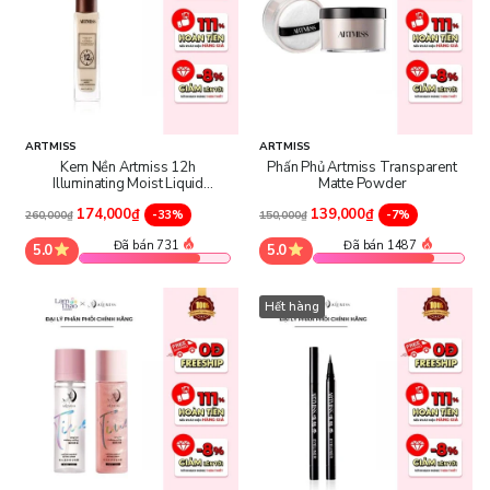
ARTMISS
ARTMISS
Kem Nền Artmiss 12h
Phấn Phủ Artmiss Transparent
Illuminating Moist Liquid
Matte Powder
Foundation
174,000₫
139,000₫
-33%
-7%
260,000₫
150,000₫
Đã bán 731
Đã bán 1487
5.0
5.0
Hết hàng