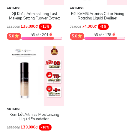
ARTMISS
ARTMISS
Xịt Khóa Artmiss Long Last
Bút Kẻ Mắt Artmiss Color Fixing
Makeup Setting Flower Extract
Rotating Liquid Eyeliner
135,000₫
74,000₫
-11%
-5%
152,000₫
78,000₫
Đã bán 204
Đã bán 178
5.0
5.0
ARTMISS
Kem Lót Artmiss Moisturizing
Liquid Foundation
139,000₫
-16%
165,000₫