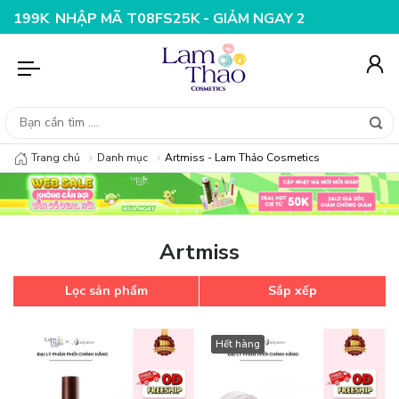
9K
NHẬP MÃ T08FS25K - GIẢM NGAY 25K CHO ĐƠN HÀN
Trang chủ
Danh mục
Artmiss - Lam Thảo Cosmetics
Artmiss
Lọc sản phẩm
Sắp xếp
Hết hàng