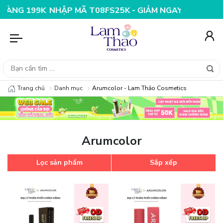
G 199K
NHẬP MÃ T08FS25K - GIẢM NGAY 25K CHO ĐƠN
Trang chủ
Danh mục
Arumcolor - Lam Thảo Cosmetics
Arumcolor
Lọc sản phẩm
Sắp xếp