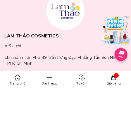
LAM THẢO COSMETICS
⭐️ Địa chỉ:
Chi nhánh Tân Phú:
49 Trần Hưng Đạo, Phường Tân Sơn Nhì,
TP.Hồ Chí Minh
Chi nhánh Quận 7:
371 - 373 Nguyễn Thị Thập, Phường Tân
0
Hưng, TP.Hồ Chí Minh
Trang chủ
Danh mục
Tư vấn
Giỏ hàng
Chi nhánh Bình Dương:
244 - 246 Đường GS1, Khu phố Nhị Đồng
2, Phường Dĩ An, TP.Hồ Chí Minh
Chi nhánh Gò Vấp:
771 - 777 Quang Trung, Phường An Hội Tây,
TP.Hồ Chí Minh
Chi nhánh Cần Thơ:
65A Mậu Thân, Phường Ninh Kiều, Thành Phố