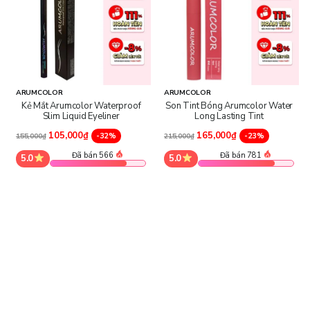
ARUMCOLOR
ARUMCOLOR
Kẻ Mắt Arumcolor Waterproof
Son Tint Bóng Arumcolor Water
Slim Liquid Eyeliner
Long Lasting Tint
105,000₫
165,000₫
-32%
-23%
155,000₫
215,000₫
Đã bán 566
Đã bán 781
5.0
5.0