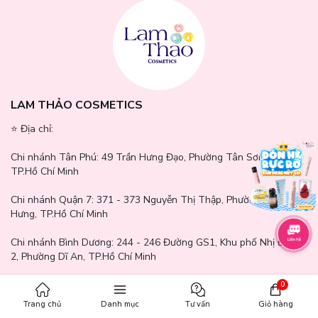
LAM THẢO COSMETICS
⭐️ Địa chỉ:
Chi nhánh Tân Phú:
49 Trần Hưng Đạo, Phường Tân Sơn Nhì,
TP.Hồ Chí Minh
Chi nhánh Quận 7:
371 - 373 Nguyễn Thị Thập, Phường Tân
Hưng, TP.Hồ Chí Minh
Chi nhánh Bình Dương:
244 - 246 Đường GS1, Khu phố Nhị Đồng
2, Phường Dĩ An, TP.Hồ Chí Minh
Chi nhánh Gò Vấp:
771 - 777 Quang Trung, Phường An Hội Tây,
0
TP.Hồ Chí Minh
Trang chủ
Danh mục
Tư vấn
Giỏ hàng