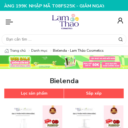
G 199K
NHẬP MÃ T08FS25K - GIẢM NGAY 25K CHO ĐƠN
Trang chủ
Danh mục
Bielenda - Lam Thảo Cosmetics
Bielenda
Lọc sản phẩm
Sắp xếp