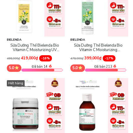
BIELENDA
BIELENDA
Sữa Dưỡng Thể Bielenda Bio
Sữa Dưỡng Thể Bielenda Bio
Vitamin C Moisturizing UV
Vitamin C Moisturizing
Protective Body Milk With SPF30
Brightening Body Milk With
419,000₫
399,000₫
-16%
Niacinamide
-17%
498,000₫
479,000₫
Đã bán 14
Đã bán 213
5.0
5.0
Hết hàng