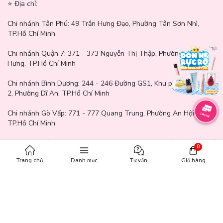
⭐️ Địa chỉ:
Chi nhánh Tân Phú:
49 Trần Hưng Đạo, Phường Tân Sơn Nhì,
TP.Hồ Chí Minh
Chi nhánh Quận 7:
371 - 373 Nguyễn Thị Thập, Phường Tân
Hưng, TP.Hồ Chí Minh
Chi nhánh Bình Dương:
244 - 246 Đường GS1, Khu phố Nhị Đồng
2, Phường Dĩ An, TP.Hồ Chí Minh
Chi nhánh Gò Vấp:
771 - 777 Quang Trung, Phường An Hội Tây,
TP.Hồ Chí Minh
Chi nhánh Cần Thơ:
65A Mậu Thân, Phường Ninh Kiều, Thành Phố
0
Cần Thơ
Trang chủ
Danh mục
Tư vấn
Giỏ hàng
Chi nhánh Biên Hoà:
69 Phan Trung, phường Tam Hiệp, Thành
phố Biên Hòa, Đồng Nai
Chi nhánh Quận 9: 337 Đỗ Xuân Hợp, Phường Phước Long, TP.Hồ
Chí Minh