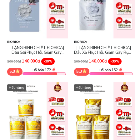
BIORICA
BIORICA
[TẶNG BÌNH CHIẾT BIORICA]
[TẶNG BÌNH CHIẾT BIORICA]
Dầu Gội Phục Hồi, Giảm Gãy
Dầu Xả Phục Hồi, Giảm Gãy Rụng
Rụng Tóc Biorica Clay Shampoo
Tóc Biorica Clay Conditioner
140,000₫
140,000₫
White Floral & Savon
-30%
White Floral & Savon
-30%
200,000₫
200,000₫
Đã bán 172
Đã bán 152
5.0
5.0
Hết hàng
Hết hàng