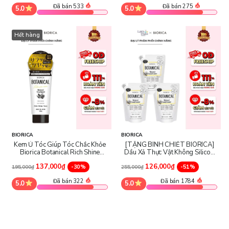
Đã bán 533
Đã bán 275
5.0
5.0
Hết hàng
BIORICA
BIORICA
Kem Ủ Tóc Giúp Tóc Chắc Khỏe
[TẶNG BÌNH CHIẾT BIORICA]
Biorica Botanical Rich Shine
Dầu Xả Thực Vật Không Silicon
Type
Biorica Botanical Natural
137,000₫
126,000₫
-30%
Conditoner Non Silicone
-51%
195,000₫
255,000₫
Đã bán 322
Đã bán 1784
5.0
5.0