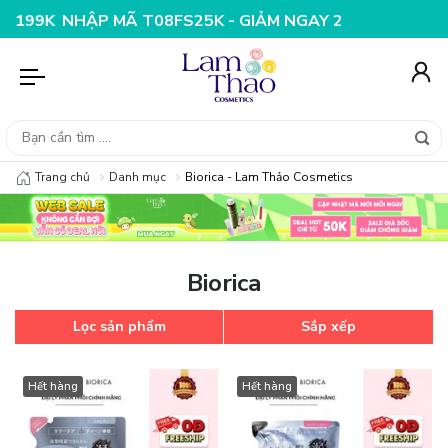
Ã T08FS25K - GIẢM NGAY 25K CHO ĐƠN HÀNG 99K
NHẬ
Trang chủ
Danh mục
Biorica - Lam Thảo Cosmetics
Biorica
Lọc sản phẩm
Sắp xếp
Hết hàng
Hết hàng