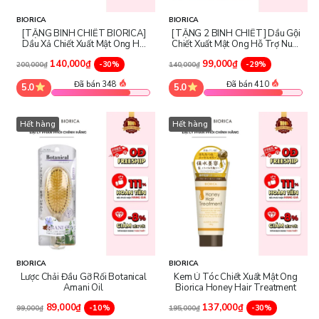
BIORICA
BIORICA
[TẶNG BÌNH CHIẾT BIORICA]
[TẶNG 2 BÌNH CHIẾT] Dầu Gội
Dầu Xả Chiết Xuất Mật Ong Hỗ
Chiết Xuất Mật Ong Hỗ Trợ Nuôi
Trợ Nuôi Dưỡng Tóc Biorica
Dưỡng Tóc Biorica Honey
140,000₫
99,000₫
Honey Conditioner
-30%
Shampoo
-29%
200,000₫
140,000₫
Đã bán 348
Đã bán 410
5.0
5.0
Hết hàng
Hết hàng
BIORICA
BIORICA
Lược Chải Đầu Gỡ Rối Botanical
Kem Ủ Tóc Chiết Xuất Mật Ong
Amani Oil
Biorica Honey Hair Treatment
89,000₫
137,000₫
-10%
-30%
99,000₫
195,000₫