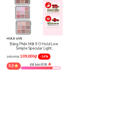
HOLD LIVE
Bảng Phấn Mắt 9 Ô Hold Live
Simple Specular Light
Eyeshadow Palette
109,000₫
-34%
165,000₫
Đã bán 806
5.0