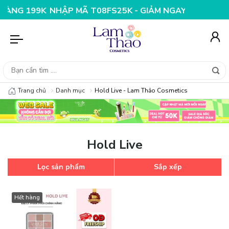
G 199K
NHẬP MÃ T08FS25K - GIẢM NGAY 25K CHO ĐƠN
Trang chủ
Danh mục
Hold Live - Lam Thảo Cosmetics
Hold Live
Lọc sản phẩm
Sắp xếp
Hết hàng