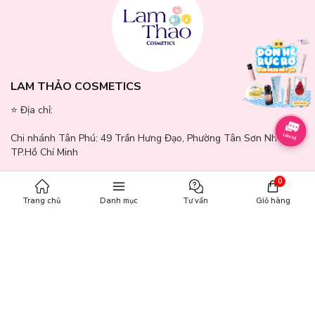
LAM THẢO COSMETICS
⭐️ Địa chỉ:
Chi nhánh Tân Phú:
49 Trần Hưng Đạo, Phường Tân Sơn Nhì,
TP.Hồ Chí Minh
Chi nhánh Quận 7:
371 - 373 Nguyễn Thị Thập, Phường Tân
0
Hưng, TP.Hồ Chí Minh
Trang chủ
Danh mục
Tư vấn
Giỏ hàng
Chi nhánh Bình Dương:
244 - 246 Đường GS1, Khu phố Nhị Đồng
2, Phường Dĩ An, TP.Hồ Chí Minh
Chi nhánh Gò Vấp:
771 - 777 Quang Trung, Phường An Hội Tây,
TP.Hồ Chí Minh
Chi nhánh Cần Thơ:
65A Mậu Thân, Phường Ninh Kiều, Thành Phố