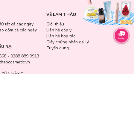
A
VỀ LAM THẢO
30 tất cả các ngày
Giới thiệu
bao gồm cả các ngày
Liên hệ góp ý
Liên hệ hợp tác
Giấy chứng nhận đại lý
ẾU NẠI
Tuyển dụng
668 - 0288 889 9913
haocosmetic.vn
 CỬA HÀNG