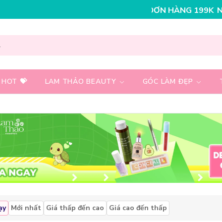
 NGAY 30K CHO ĐƠN HÀNG 199K
NHẬP MÃ T08FS25K - 
 HOT 💝
LAM THẢO BEAUTY
GÓC LÀM ĐẸP
ạy
Mới nhất
Giá thấp đến cao
Giá cao đến thấp