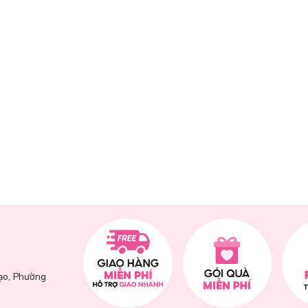
ạo, Phường