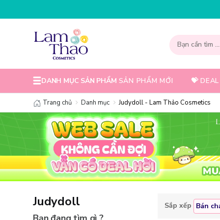
NHẬP MÃ T08FS30K - GIẢM
DANH MỤC SẢN PHẨM
SẢN PHẨM MỚI
💝 DEAL
Trang chủ
Danh mục
Judydoll - Lam Thảo Cosmetics
Judydoll
Sắp xếp
Bán ch
Bạn đang tìm gì ?