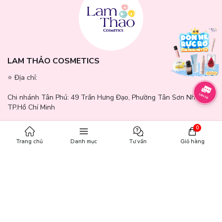
LAM THẢO COSMETICS
⭐️ Địa chỉ:
Chi nhánh Tân Phú:
49 Trần Hưng Đạo, Phường Tân Sơn Nhì,
TP.Hồ Chí Minh
Chi nhánh Quận 7:
371 - 373 Nguyễn Thị Thập, Phường Tân
0
Hưng, TP.Hồ Chí Minh
Trang chủ
Danh mục
Tư vấn
Giỏ hàng
Chi nhánh Bình Dương:
244 - 246 Đường GS1, Khu phố Nhị Đồng
2, Phường Dĩ An, TP.Hồ Chí Minh
Chi nhánh Gò Vấp:
771 - 777 Quang Trung, Phường An Hội Tây,
TP.Hồ Chí Minh
Chi nhánh Cần Thơ:
65A Mậu Thân, Phường Ninh Kiều, Thành Phố