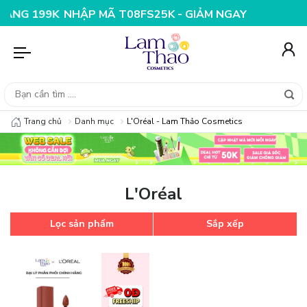
G 199K
NHẬP MÃ T08FS25K - GIẢM NGAY 25K CHO ĐƠN
Trang chủ
Danh mục
L'Oréal - Lam Thảo Cosmetics
L'Oréal
Lọc sản phẩm
Sắp xếp