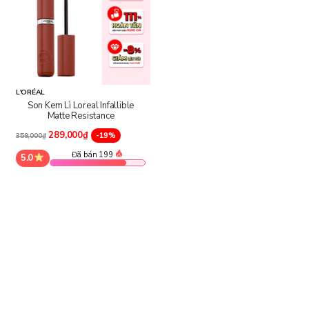
L'ORÉAL
Son Kem Lì Loreal Infallible
Matte Resistance
289,000₫
-19%
359,000₫
Đã bán 199
5.0