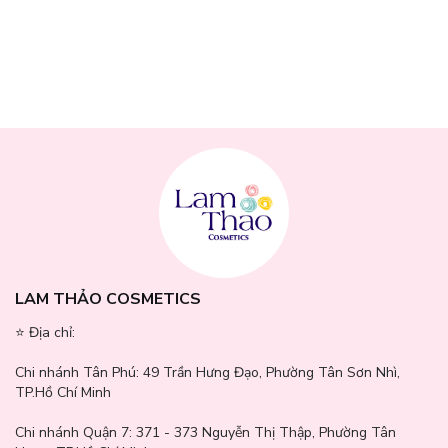
LAM THẢO COSMETICS
⭐️ Địa chỉ:
Chi nhánh Tân Phú:
49 Trần Hưng Đạo, Phường Tân Sơn Nhì,
TP.Hồ Chí Minh
Chi nhánh Quận 7:
371 - 373 Nguyễn Thị Thập, Phường Tân