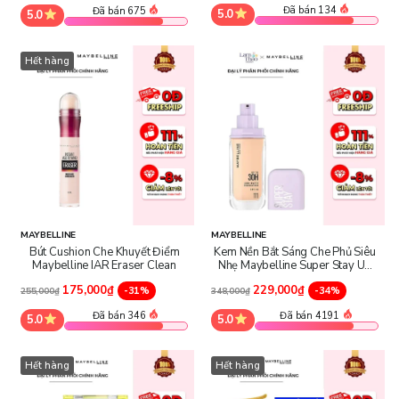
Đã bán 134
Đã bán 675
5.0
5.0
Hết hàng
MAYBELLINE
MAYBELLINE
Bút Cushion Che Khuyết Điểm
Kem Nền Bắt Sáng Che Phủ Siêu
Maybelline IAR Eraser Clean
Nhẹ Maybelline Super Stay Up
To 30H Lumi-Matte Foundation
175,000₫
229,000₫
-31%
-34%
255,000₫
348,000₫
Đã bán 346
Đã bán 4191
5.0
5.0
Hết hàng
Hết hàng