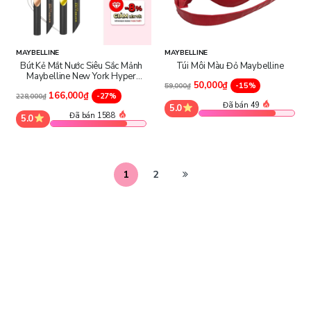
MAYBELLINE
MAYBELLINE
Bút Kẻ Mắt Nước Siêu Sắc Mảnh
Túi Môi Màu Đỏ Maybelline
Maybelline New York Hyper
50,000₫
Sharp Extreme Liner
-15%
59,000₫
166,000₫
-27%
228,000₫
Đã bán 49
5.0
Đã bán 1588
5.0
1
2