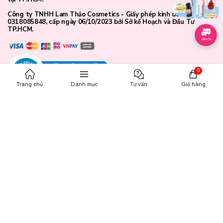
Công ty TNHH Lam Thảo Cosmetics - Giấy phép kinh doanh số
0318085848, cấp ngày 06/10/2023 bởi Sở kế Hoạch và Đầu Tư
TP.HCM.
0
Trang chủ
Danh mục
Tư vấn
Giỏ hàng
CHĂM SÓC KHÁCH HÀNG
Chính sách đổi trả
Chính sách bảo mật
Chính sách thanh toán
Điều khoản dịch vụ
Hướng dẫn mua hàng