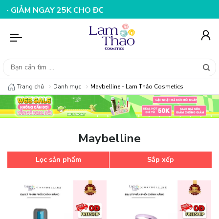
 NGAY 25K CHO ĐƠN HÀNG 99K
NHẬP MÃ T08FS20K - GI
Trang chủ
Danh mục
Maybelline - Lam Thảo Cosmetics
Maybelline
Lọc sản phẩm
Sắp xếp