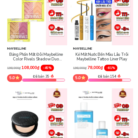
MAYBELLINE
MAYBELLINE
Bảng Phấn Mắt Đôi Maybelline
Kẻ Mắt Nước Bền Màu Lâu Trôi
Color Rivals Shadow Duo
Maybelline Tattoo Liner Play
Palette
108,000₫
78,000₫
-45%
-61%
198,000₫
198,000₫
Đã bán 35
Đã bán 154
5.0
5.0