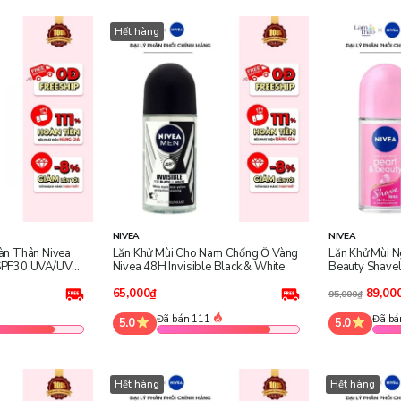
Hết hàng
NIVEA
NIVEA
àn Thân Nivea
Lăn Khử Mùi Cho Nam Chống Ố Vàng
Lăn Khử Mùi N
SPF30 UVA/UVB
Nivea 48H Invisible Black & White
Beauty Shave
65,000₫
89,00
95,000₫
Đã bán 111
Đã bá
5.0
5.0
Hết hàng
Hết hàng