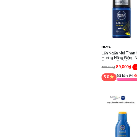
NIVEA
Lăn Ngăn Mùi Than 
Hương Năng Động N
Extreme Roll On
89,000₫
-
139,000₫
Đã bán 94
5.0