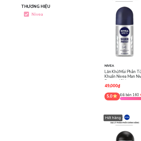
THƯƠNG HIỆU
Nivea
NIVEA
Lăn Khử Mùi Phân T
Khuẩn Nivea Man Niv
Protect 48H
49,000₫
Đã bán 160
5.0
Hết hàng