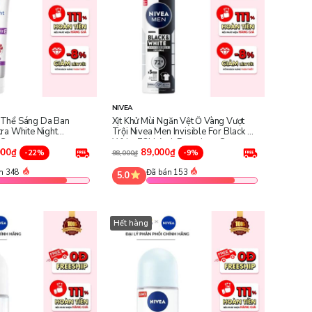
NIVEA
Thể Sáng Da Ban
Xịt Khử Mùi Ngăn Vệt Ố Vàng Vượt
ra White Night
Trội Nivea Men Invisible For Black &
 Serum
White 72H Anti-Perspirant Spray
000₫
89,000₫
-22%
-9%
98,000₫
n 348
Đã bán 153
5.0
Hết hàng