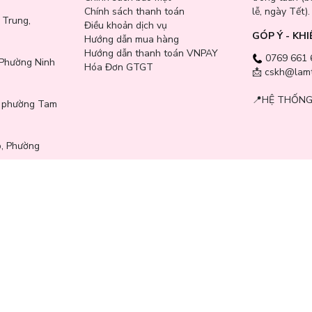
Chính sách thanh toán
lễ, ngày Tết).
 Trung,
Điều khoản dịch vụ
GÓP Ý - KHI
Hướng dẫn mua hàng
Hướng dẫn thanh toán VNPAY
0769 661 
Phường Ninh
Hóa Đơn GTGT
📩 cskh@lamt
📍
HỆ THỐNG
, phường Tam
i
p, Phường
ng hiệu đồng
P.HCM.
ố 0318085848,