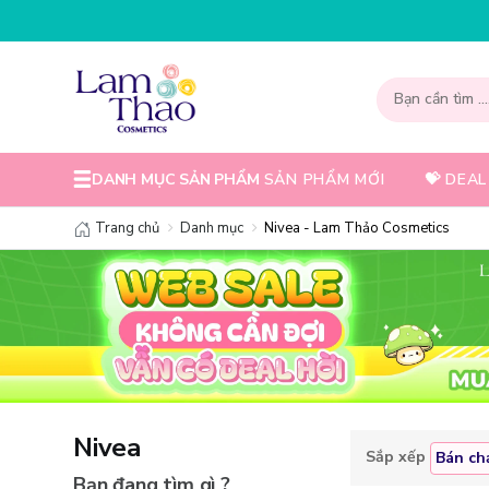
NHẬP MÃ T08FS30K - GIẢM NG
DANH MỤC SẢN PHẨM
SẢN PHẨM MỚI
💝 DEAL
Trang chủ
Danh mục
Nivea - Lam Thảo Cosmetics
Nivea
Sắp xếp
Bán ch
Bạn đang tìm gì ?