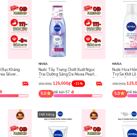
NIVEA
NIVEA
ử Bạc Kháng
Nước Tẩy Trang Chiết Xuất Ngọc
Nước Hoa Hồn
ea Silver
Trai Dưỡng Sáng Da Nivea Pearl
Trợ Se Khít L
Bright Micellar Water
Bright Pore M
125,000₫
125,
-21%
159,000₫
159,000₫
Đã bán 57
Đã bá
5.0
5.0
Hết hàng