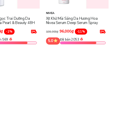
NIVEA
gọc Trai Dưỡng Da
Xịt Khử Mùi Sáng Da Hương Hoa
a Pearl & Beauty 48H
Nivea Serum Deep Serum Spray
0₫
96,000₫
-2%
-11%
108,000₫
n 569
Đã bán 2053
5.0