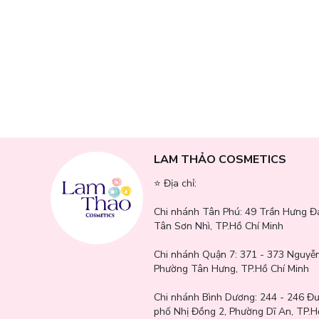
LAM THẢO COSMETICS
⭐️ Địa chỉ:
Chi nhánh Tân Phú:
49 Trần Hưng Đ
Tân Sơn Nhì, TP.Hồ Chí Minh
Chi nhánh Quận 7:
371 - 373 Nguyễn
Phường Tân Hưng, TP.Hồ Chí Minh
Chi nhánh Bình Dương:
244 - 246 Đ
phố Nhị Đồng 2, Phường Dĩ An, TP.H