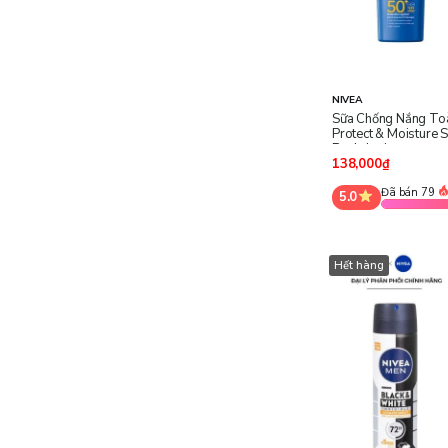
NIVEA
Sữa Chống Nắng To
Protect & Moisture
Body Lotion
138,000₫
Đã bán 79
5.0
Hết hàng