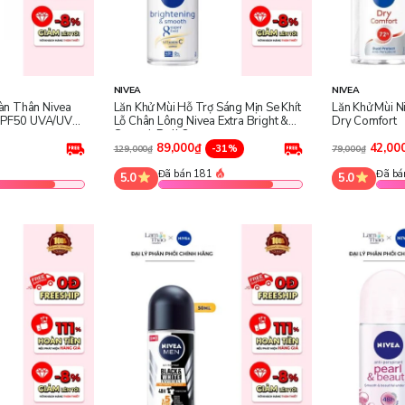
NIVEA
NIVEA
àn Thân Nivea
Lăn Khử Mùi Hỗ Trợ Sáng Mịn Se Khít
Lăn Khử Mùi 
 SPF50 UVA/UVB
Lỗ Chân Lông Nivea Extra Bright &
Dry Comfort
Smooth Roll On
89,000₫
42,00
-31%
129,000₫
79,000₫
Đã bán 181
Đã bá
5.0
5.0