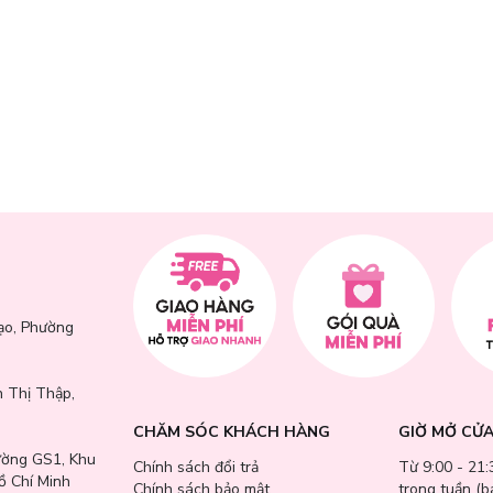
ạo, Phường
 Thị Thập,
CHĂM SÓC KHÁCH HÀNG
GIỜ MỞ CỬ
ường GS1, Khu
Chính sách đổi trả
Từ 9:00 - 21:
ồ Chí Minh
Chính sách bảo mật
trong tuần (