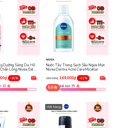
NIVEA
g Dưỡng Sáng Da, Hỗ
Nước Tẩy Trang Sạch Sâu Ngừa Mụn
ỗ Chân Lông Nivea Extra
Nivea Derma Acne Care Micellar
inimising Toner
000₫
169,000₫
-21%
-11%
189,000₫
n 32
Đã bán 35
5.0
Hết hàng