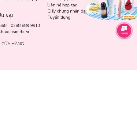
Liên hệ hợp tác
Giấy chứng nhận đại lý
ẾU NẠI
Tuyển dụng
668 - 0288 889 9913
haocosmetic.vn
 CỬA HÀNG