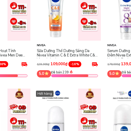
NIVEA
NIVEA
Hoạt Tính
Sữa Dưỡng Thể Dưỡng Sáng Da
Serum Dưỡng 
ivea Men Deep
Nivea Vitamin C & E Extra White C&E
Đêm Nivea Ext
Vitamin Lotion
Nourish Body
109,000₫
139,
36%
-16%
129,000₫
179,000₫
Đã bán 239
Đã bá
5.0
5.0
Hết hàng