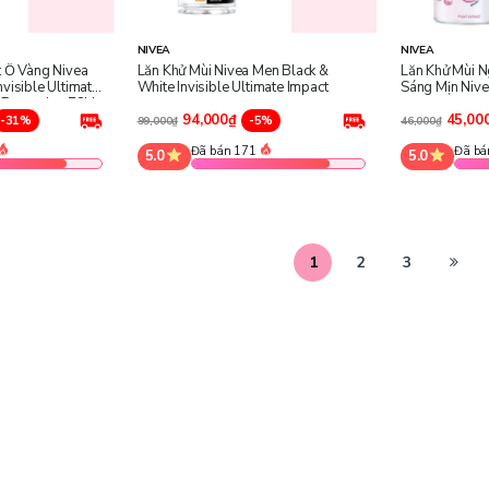
NIVEA
NIVEA
t Ố Vàng Nivea
Lăn Khử Mùi Nivea Men Black &
Lăn Khử Mùi N
visible Ultimate
White Invisible Ultimate Impact
Sáng Mịn Nive
 Protection 72H
94,000₫
45,00
-31%
-5%
99,000₫
46,000₫
Đã bán 171
Đã bá
5.0
5.0
1
2
3