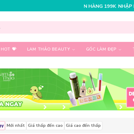
AY 30K CHO ĐƠN HÀNG 199K
NHẬP MÃ T08FS25K - GIẢ
 HOT 💝
LAM THẢO BEAUTY
GÓC LÀM ĐẸP
ạy
Mới nhất
Giá thấp đến cao
Giá cao đến thấp