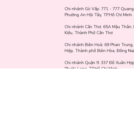
Chi nhánh Gò Vấp:
771 - 777 Quang
Phường An Hội Tây, TP.Hồ Chí Minh
Chi nhánh Cần Thơ:
65A Mậu Thân, 
Kiều, Thành Phố Cần Thơ
Chi nhánh Biên Hoà:
69 Phan Trung
Hiệp, Thành phố Biên Hòa, Đồng Na
Chi nhánh Quận 9: 337 Đỗ Xuân Hợ
Phước Long, TP.Hồ Chí Minh
Thiên đưỡng Mỹ phẩm Chính hãng giá tốt. Với hơn 100+ Thươ
hành. Là chuỗi cửa hàng uy tín hàng đầu của các bạn trẻ tại T
Công ty TNHH Lam Thảo Cosmetics - Giấy phép kinh doanh s
cấp ngày 06/10/2023 bởi Sở kế Hoạch và Đầu Tư TP.HCM.