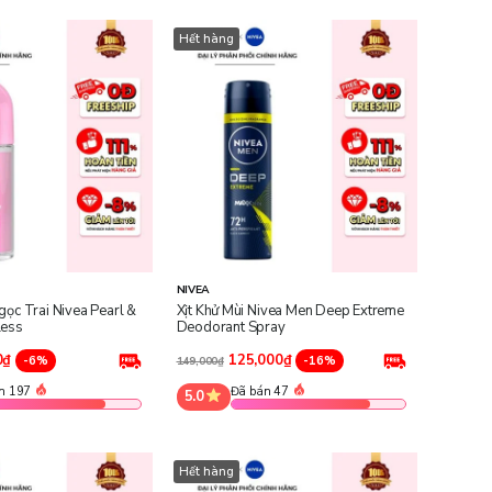
Hết hàng
NIVEA
gọc Trai Nivea Pearl &
Xịt Khử Mùi Nivea Men Deep Extreme
less
Deodorant Spray
0₫
125,000₫
-6%
-16%
149,000₫
n 197
Đã bán 47
5.0
Hết hàng