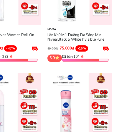
NIVEA
Nivea Women Roll On
Lăn Khử Mùi Dưỡng Da Sáng Mịn
Nivea Black & White Invisible Pure
0₫
75,000₫
-47%
-16%
89,000₫
n 233
Đã bán 104
5.0