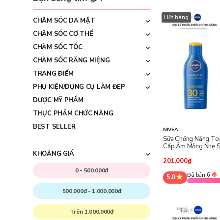
Hết hàng
CHĂM SÓC DA MẶT
CHĂM SÓC CƠ THỂ
CHĂM SÓC TÓC
CHĂM SÓC RĂNG MIỆNG
TRANG ĐIỂM
PHỤ KIỆN/DỤNG CỤ LÀM ĐẸP
DƯỢC MỸ PHẨM
THỰC PHẨM CHỨC NĂNG
BEST SELLER
NIVEA
Sữa Chống Nắng To
Cấp Ẩm Mỏng Nhẹ 
Body Lotion
KHOẢNG GIÁ
201,000₫
0 - 500.000đ
Đã bán 6
5.0
500.000đ - 1.000.000đ
Trên 1.000.000đ