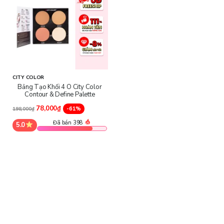
làm nổi bật các đường nét và các nét đẹp có trên khuôn mặt.
Che điểm yếu của khuôn mặt, tạo hiệu ứng gương mặt chữ V hoặc
làm đồng đều màu da.
CITY COLOR
Bảng Tạo Khối 4 Ô City Color
Contour & Define Palette
78,000₫
-61%
198,000₫
Đã bán 398
5.0