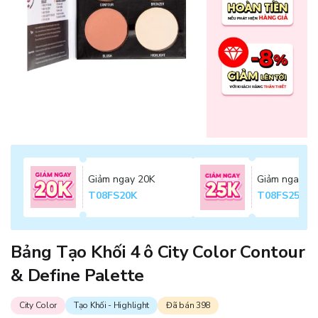
Giảm ngay 20K
Giảm ngay 2
T08FS20K
T08FS25K
Bảng Tạo Khối 4 ô City Color Contour
& Define Palette
City Color
Tạo Khối - Highlight
Đã bán 398