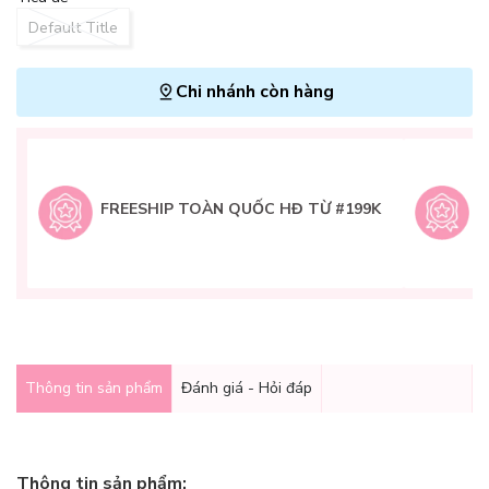
Default Title
Chi nhánh còn hàng
L
H
t
FREESHIP TOÀN QUỐC HĐ TỪ #199K
9
Q
g
Thông tin sản phẩm
Đánh giá - Hỏi đáp
Thông tin sản phẩm: