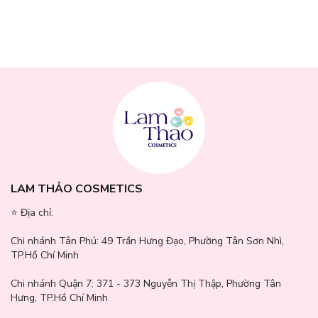
LAM THẢO COSMETICS
⭐️ Địa chỉ:
Thành phần sản phẩm:
Chi nhánh Tân Phú:
49 Trần Hưng Đạo, Phường Tân Sơn Nhì,
Ô Contour: Talc, Mica, Dầu khoáng (Paraffinum Liquidum),
TP.Hồ Chí Minh
Petrolatum, Methylparaben, Propylparaben, Tocopheryl Acetate,
Hương thơm (Parfum), Tocopherol, Oxit sắt (CI 77491, CI 77492,
Chi nhánh Quận 7:
371 - 373 Nguyễn Thị Thập, Phường Tân
CI 77499).
Hưng, TP.Hồ Chí Minh