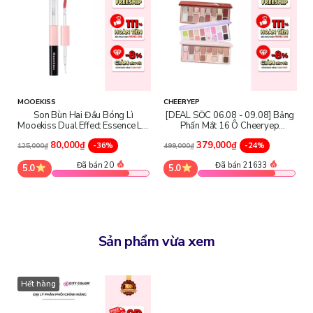
MOOEKISS
CHEERYEP
Son Bùn Hai Đầu Bóng Lì
[DEAL SỐC 06.08 - 09.08] Bảng
Mooekiss Dual Effect Essence Lip
Phấn Mắt 16 Ô Cheeryep
Mud
Eyeshadow Palette
80,000₫
379,000₫
-36%
-24%
125,000₫
499,000₫
Công dụng
Đã bán 20
Đã bán 21633
5.0
5.0
Công dụng của bảng tạo khối dành cho mọi phong cách
trang điểm
City Color Contour & Define Palette:
Sản phẩm vừa xem
Giúp tạo khối cho khuôn mặt bằng các ô màu tạo khối, từ đó tôn
đường nét khuôn mặt, làm nổi bật cằm, gò má, và thon gọn khuôn
mặt.
Hết hàng
Tạo bóng và highlight với các ô màu highlight giúp tạo điểm nhấn,