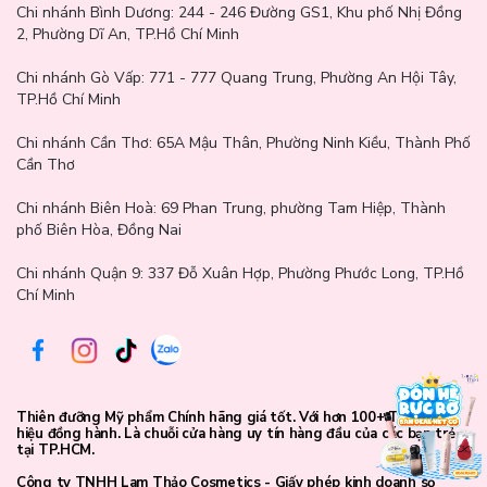
Ô Bronzer: Talc, Mica, Dầu khoáng (Paraffinum Liquidum),
Chi nhánh Bình Dương:
244 - 246 Đường GS1, Khu phố Nhị Đồng
Petrolatum, Methylparaben, Propylparaben, Tocopheryl Acetate,
2, Phường Dĩ An, TP.Hồ Chí Minh
Hương thơm (Parfum), Tocopherol, Oxit sắt (CI 77491, CI 77492,
CI 77499).
Chi nhánh Gò Vấp:
771 - 777 Quang Trung, Phường An Hội Tây,
TP.Hồ Chí Minh
Ô Phấn má hồng: Talc, Mica, Dầu khoáng (Paraffinum Liquidum),
Phenoxyethanol, Ethylhexylglycerin, Tocopheryl Acetate, Hương
Chi nhánh Cần Thơ:
65A Mậu Thân, Phường Ninh Kiều, Thành Phố
thơm (Parfum), Tocopherol, Oxit sắt (CI77491, CI 77499),
Cần Thơ
Manganese Violet (CI 77742), Titan Dioxide (CI 77891).
Chi nhánh Biên Hoà:
69 Phan Trung, phường Tam Hiệp, Thành
Ô Phấn bắt sáng: Talc, Mica, Dầu khoáng (Paraffinum Liquidum),
phố Biên Hòa, Đồng Nai
Phenoxyethanol, Ethylhexylglycerin, Tocopheryl Acetate, Hương
thơm (Parfum), Tocopherol, Sắt Ferrocyanide (CI 77510), Red 6
Chi nhánh Quận 9: 337 Đỗ Xuân Hợp, Phường Phước Long, TP.Hồ
Lake (CI 15850), Red 7 Lake (CI 15850), Titan Dioxide (CI 77891),
Chí Minh
Yellow 5 Lake (CI 19140).
Hướng dẫn sử dụng:
Tạo phần sóng mũi cao hơn bằng cách dùng phấn tối dọc theo 2
Thiên đưỡng Mỹ phẩm Chính hãng giá tốt. Với hơn 100+ Thương
bên sống mũi và phần sáng dọc theo giữa sống mũi.
hiệu đồng hành. Là chuỗi cửa hàng uy tín hàng đầu của các bạn trẻ
tại TP.HCM.
Khắc phục điểm yếu khuôn mặt vuông bằng cách dùng phấn tối 2
bên góc má để giúp tạo cảm giác khuôn mặt đỡ vuông và trở nên
Công ty TNHH Lam Thảo Cosmetics - Giấy phép kinh doanh số