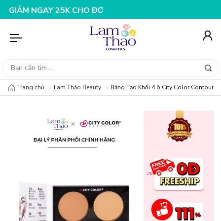
 NGAY 25K CHO ĐƠN HÀNG 99K
NHẬP MÃ T08FS20K - GI
Trang chủ
Lam Thảo Beauty
Bảng Tạo Khối 4 ô City Color Contour & 