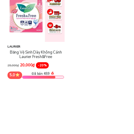
LAURIER
Băng Vệ Sinh Dày Không Cánh
Laurier Fresh&Free
20,000₫
-20%
25,000₫
Đã bán 489
5.0