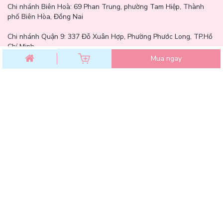
Chi nhánh Biên Hoà:
69 Phan Trung, phường Tam Hiệp, Thành
phố Biên Hòa, Đồng Nai
Chi nhánh Quận 9: 337 Đỗ Xuân Hợp, Phường Phước Long, TP.Hồ
Chí Minh
Mua ngay
Thiên đưỡng Mỹ phẩm Chính hãng giá tốt. Với hơn 100+ Thương
hiệu đồng hành. Là chuỗi cửa hàng uy tín hàng đầu của các bạn trẻ
tại TP.HCM.
Công ty TNHH Lam Thảo Cosmetics - Giấy phép kinh doanh số
0318085848, cấp ngày 06/10/2023 bởi Sở kế Hoạch và Đầu Tư
TP.HCM.