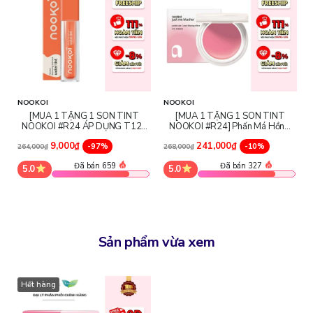
NOOKOI
NOOKOI
[MUA 1 TẶNG 1 SON TINT
[MUA 1 TẶNG 1 SON TINT
NOOKOI #R24 ÁP DỤNG T12-
NOOKOI #R24] Phấn Má Hồng
T13-T16] Son Tint Bóng
Nookoi Just Me Blusher
9,000₫
241,000₫
Nookoi Blooming Moment Water
-97%
-10%
264,000₫
268,000₫
Tint
Đã bán 659
Đã bán 327
5.0
5.0
Sản phẩm vừa xem
Hết hàng