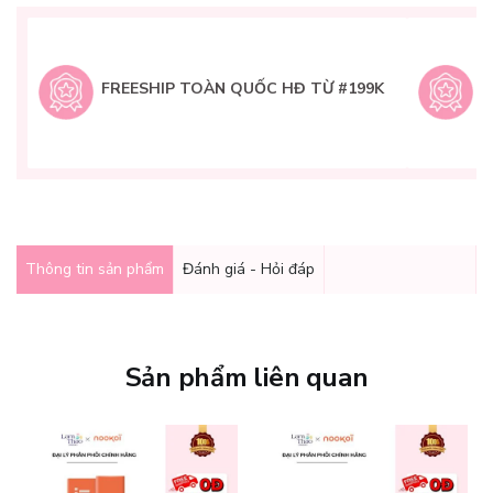
L
H
t
FREESHIP TOÀN QUỐC HĐ TỪ #199K
9
Q
g
Thông tin sản phẩm
Đánh giá - Hỏi đáp
Sản phẩm liên quan