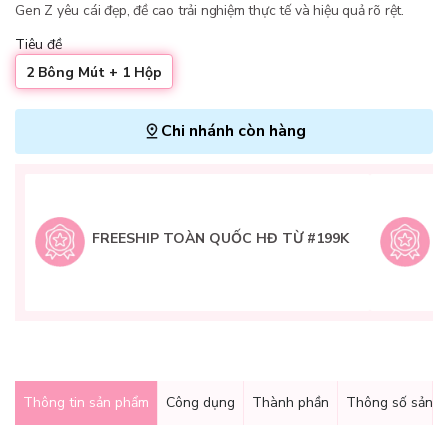
Gen Z yêu cái đẹp, đề cao trải nghiệm thực tế và hiệu quả rõ rệt.
Tiêu đề
2 Bông Mút + 1 Hộp
Chi nhánh còn hàng
L
H
t
FREESHIP TOÀN QUỐC HĐ TỪ #199K
9
Q
g
Thông tin sản phẩm
Công dụng
Thành phần
Thông số sản 