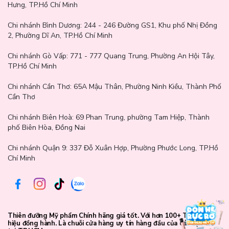
Hưng, TP.Hồ Chí Minh
Chi nhánh Bình Dương:
244 - 246 Đường GS1, Khu phố Nhị Đồng
2, Phường Dĩ An, TP.Hồ Chí Minh
Chi nhánh Gò Vấp:
771 - 777 Quang Trung, Phường An Hội Tây,
TP.Hồ Chí Minh
Chi nhánh Cần Thơ:
65A Mậu Thân, Phường Ninh Kiều, Thành Phố
Cần Thơ
Chi nhánh Biên Hoà:
69 Phan Trung, phường Tam Hiệp, Thành
phố Biên Hòa, Đồng Nai
Chi nhánh Quận 9: 337 Đỗ Xuân Hợp, Phường Phước Long, TP.Hồ
Chí Minh
Thiên đưỡng Mỹ phẩm Chính hãng giá tốt. Với hơn 100+ Thương
hiệu đồng hành. Là chuỗi cửa hàng uy tín hàng đầu của các bạn trẻ