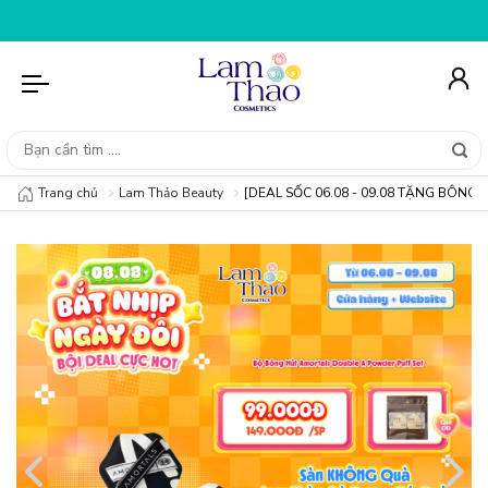
 ĐƠN HÀNG 99K
NHẬP MÃ T08FS20K - GIẢM NGAY 20K 
Trang chủ
Lam Thảo Beauty
[DEAL SỐC 06.08 - 09.08 TẶNG BÔNG 