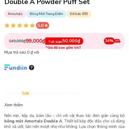
Double A Powder Puff Set
Amortals
Bông Mút Trang Điểm
Đã bán 893
99,000₫
50,000₫
34%
149,000₫
Tiết kiệm
*Giá đã bao gồm VAT
Mua trả sau 0 ₫ với
Giảm đến
50K
khi thanh toán qua Fundiin.
Xem thêm
Nền mịn, tiệp da, bám lâu – chỉ với vài thao tác đơn giản cùng bộ
bông mút Amortals Double A
. Thiết kế kép độc đáo cho cả dùng
khô và ướt, tán nền mượt nhẹ như không. Lựa chọn thông minh của