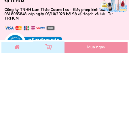
tại TP.HCM.
Công ty TNHH Lam Thảo Cosmetics - Giấy phép kinh doanh số
0318085848, cấp ngày 06/10/2023 bởi Sở kế Hoạch và Đầu Tư
TP.HCM.
Mua ngay
CHĂM SÓC KHÁCH HÀNG
Chính sách đổi trả
Chính sách bảo mật
Chính sách thanh toán
Điều khoản dịch vụ