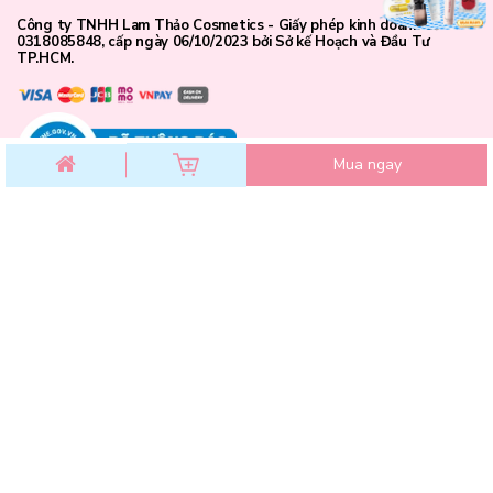
Công ty TNHH Lam Thảo Cosmetics - Giấy phép kinh doanh số
0318085848, cấp ngày 06/10/2023 bởi Sở kế Hoạch và Đầu Tư
TP.HCM.
Mua ngay
CHĂM SÓC KHÁCH HÀNG
Chính sách đổi trả
Chính sách bảo mật
Chính sách thanh toán
Điều khoản dịch vụ
Hướng dẫn mua hàng