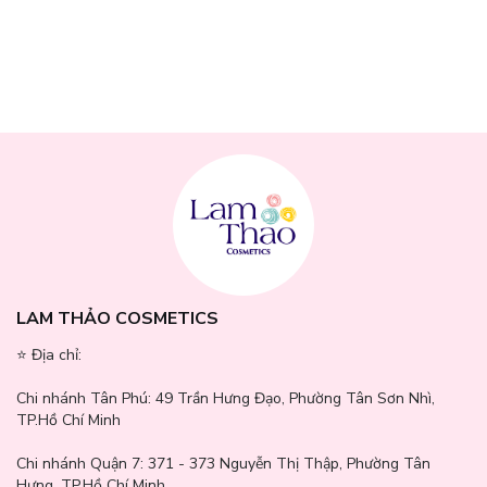
nâng niu làn da. Sẵn sàng để nâng cấp lớp nền mịn mượt, tiệp da
“đỉnh cao” cùng
Bộ Bông Mút Tán Kem Nền Dạng Lỏng
Amortals Puggy Hug Series Powder Puff Set
? Đừng để bộ
bông mút đáng yêu này chỉ nằm trên wishlist—
đặt ngay tại Lam
Thảo Cosmetics
để cảm nhận sự khác biệt trong từng lần dặm
nền!
LAM THẢO COSMETICS
⭐️ Địa chỉ:
Chi nhánh Tân Phú:
49 Trần Hưng Đạo, Phường Tân Sơn Nhì,
TP.Hồ Chí Minh
Chi nhánh Quận 7:
371 - 373 Nguyễn Thị Thập, Phường Tân
Hưng, TP.Hồ Chí Minh