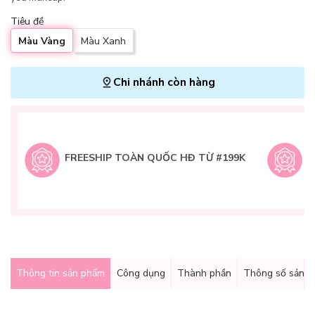
Tiêu đề
Màu Vàng
Màu Xanh
Chi nhánh còn hàng
L
H
t
FREESHIP TOÀN QUỐC HĐ TỪ #199K
9
Q
g
Thông tin sản phẩm
Công dụng
Thành phần
Thông số sản 