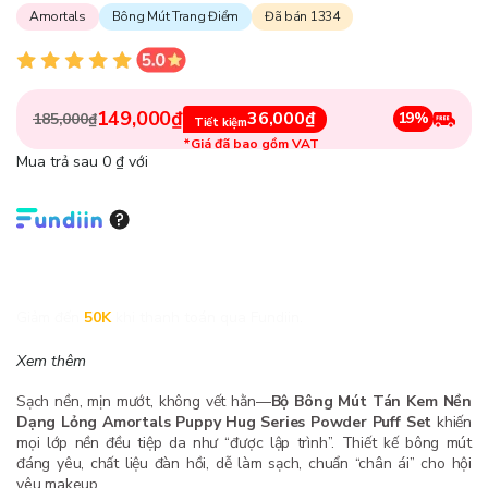
Amortals
Bông Mút Trang Điểm
Đã bán 1334
149,000₫
36,000₫
19%
185,000₫
Tiết kiệm
*Giá đã bao gồm VAT
Mua trả sau 0 ₫ với
Giảm đến
50K
khi thanh toán qua Fundiin.
Xem thêm
Sạch nền, mịn mướt, không vết hằn—
Bộ Bông Mút Tán Kem Nền
Dạng Lỏng Amortals Puppy Hug Series Powder Puff Set
khiến
mọi lớp nền đều tiệp da như “được lập trình”. Thiết kế bông mút
đáng yêu, chất liệu đàn hồi, dễ làm sạch, chuẩn “chân ái” cho hội
yêu makeup.