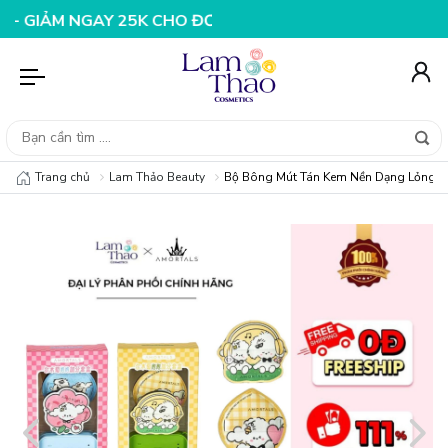
 NGAY 25K CHO ĐƠN HÀNG 99K
NHẬP MÃ T08FS20K - GI
Trang chủ
Lam Thảo Beauty
Bộ Bông Mút Tán Kem Nền Dạng Lỏng Am