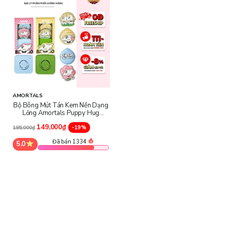
AMORTALS
Bộ Bông Mút Tán Kem Nền Dạng
Lỏng Amortals Puppy Hug
Series Powder Puff Set
149,000₫
-19%
185,000₫
Đã bán 1334
5.0