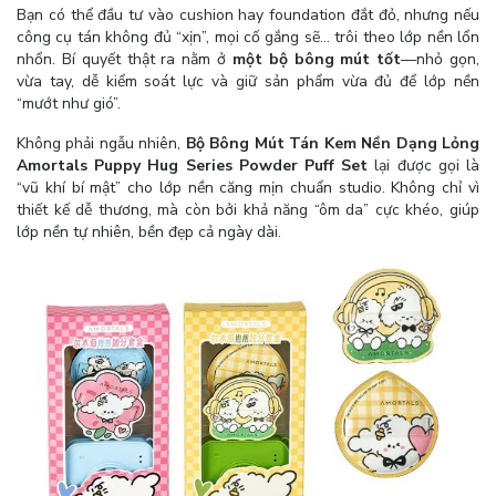
Bạn có thể đầu tư vào cushion hay foundation đắt đỏ, nhưng nếu
công cụ tán không đủ “xịn”, mọi cố gắng sẽ… trôi theo lớp nền lổn
nhổn. Bí quyết thật ra nằm ở
một bộ bông mút tốt
—nhỏ gọn,
vừa tay, dễ kiểm soát lực và giữ sản phẩm vừa đủ để lớp nền
“mướt như gió”.
Không phải ngẫu nhiên,
Bộ Bông Mút Tán Kem Nền Dạng Lỏng
Amortals Puppy Hug Series Powder Puff Set
lại được gọi là
“vũ khí bí mật” cho lớp nền căng mịn chuẩn studio. Không chỉ vì
thiết kế dễ thương, mà còn bởi khả năng “ôm da” cực khéo, giúp
lớp nền tự nhiên, bền đẹp cả ngày dài.