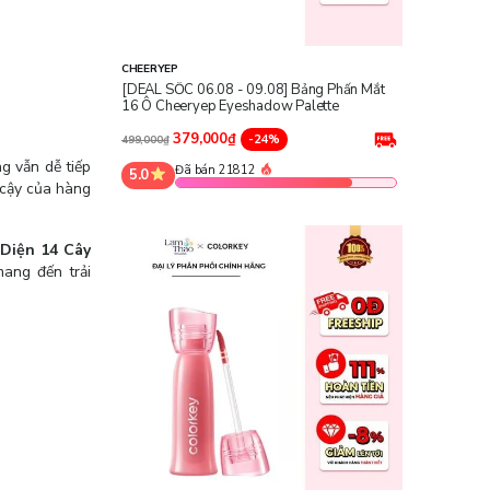
CHEERYEP
[DEAL SỐC 06.08 - 09.08] Bảng Phấn Mắt
16 Ô Cheeryep Eyeshadow Palette
379,000₫
-24%
499,000₫
g vẫn dễ tiếp
Đã bán 21812
5.0
n cậy của hàng
Diện 14 Cây
mang đến trải