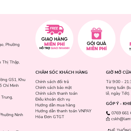
ạo, Phường
 Thị Thập,
CHĂM SÓC KHÁCH HÀNG
GIỜ MỞ CỬ
ường GS1, Khu
Chính sách đổi trả
Từ 9:00 - 21:
ồ Chí Minh
Chính sách bảo mật
trong tuần (
Chính sách thanh toán
lễ, ngày Tết).
 Trung,
Điều khoản dịch vụ
GÓP Ý - KHI
Hướng dẫn mua hàng
Hướng dẫn thanh toán VNPAY
0769 661 
Phường Ninh
Hóa Đơn GTGT
📩 cskh@lamt
📍
HỆ THỐNG