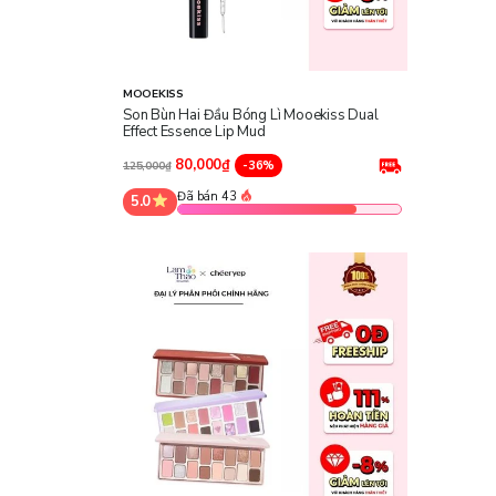
MOOEKISS
Son Bùn Hai Đầu Bóng Lì Mooekiss Dual
Effect Essence Lip Mud
80,000₫
-36%
125,000₫
Đã bán 43
5.0