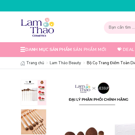
P MÃ T08FS25K - GIẢM NGAY 25K CHO ĐƠN HÀNG 99K
N
DANH MỤC SẢN PHẨM
SẢN PHẨM MỚI
💝 DEAL
Trang chủ
Lam Thảo Beauty
Bộ Cọ Trang Điểm Toàn Di