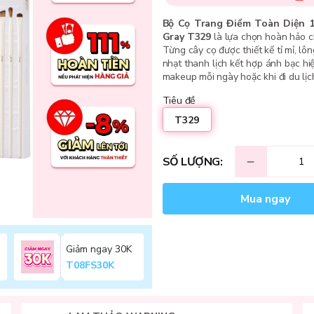
Bộ Cọ Trang Điểm Toàn Diện 1
Gray T329
là lựa chọn hoàn hảo ch
Từng cây cọ được thiết kế tỉ mỉ, l
nhạt thanh lịch kết hợp ánh bạc hi
makeup mỗi ngày hoặc khi đi du lịch
Tiêu đề
T329
SỐ LƯỢNG:
Mua ngay
Giảm ngay 30K
T08FS30K