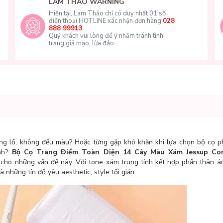
LAM THẢO WARNING
Hiện tại, Lam Thảo chỉ có duy nhất 01 số
điện thoại HOTLINE xác nhận đơn hàng
028
888 99913
Quý khách vui lòng để ý nhằm tránh tình
trạng giả mạo, lừa đảo.
ng lổ, không đều màu? Hoặc từng gặp khó khăn khi lựa chọn bộ cọ p
ỉnh?
Bộ Cọ Trang Điểm Toàn Diện 14 Cây Màu Xám Jessup Co
 cho những vấn đề này. Với tone xám trung tính kết hợp phần thân á
 những tín đồ yêu aesthetic, style tối giản.