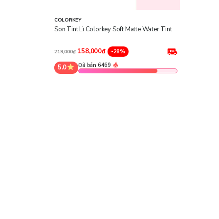
COLORKEY
Son Tint Lì Colorkey Soft Matte Water Tint
158,000₫
-28%
219,000₫
Đã bán 6469
5.0