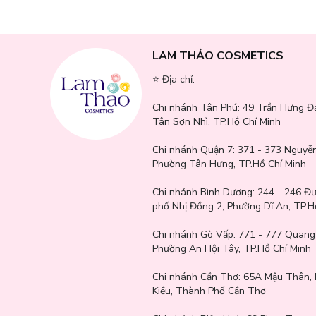
LAM THẢO COSMETICS
⭐️ Địa chỉ:
Chi nhánh Tân Phú:
49 Trần Hưng Đ
Tân Sơn Nhì, TP.Hồ Chí Minh
Chi nhánh Quận 7:
371 - 373 Nguyễn
Phường Tân Hưng, TP.Hồ Chí Minh
Chi nhánh Bình Dương:
244 - 246 Đ
phố Nhị Đồng 2, Phường Dĩ An, TP.H
Chi nhánh Gò Vấp:
771 - 777 Quang
Phường An Hội Tây, TP.Hồ Chí Minh
Chi nhánh Cần Thơ:
65A Mậu Thân, 
Kiều, Thành Phố Cần Thơ