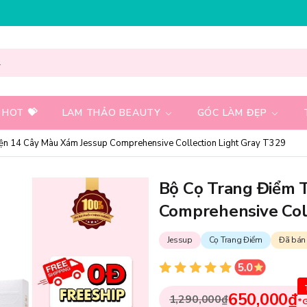
HẬP MÃ T08FS20K - GIẢM NGAY 20K CHO ĐƠN HÀNG 69
 HOT 💝
LAM THẢO BEAUTY
GÓC LÀM ĐẸP
ện 14 Cây Màu Xám Jessup Comprehensive Collection Light Gray T329
Bộ Cọ Trang Điểm 
Comprehensive Col
Jessup
Cọ Trang Điểm
Đã bán
650,000₫
1,290,000₫
*G