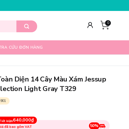
K
HỖ TRỢ GÓI QUÀ + KHẮC SON MIỄN PHÍ
0
TRA CỨU ĐƠN HÀNG
Toàn Diện 14 Cây Màu Xám Jessup
lection Light Gray T329
 901
640,000₫
Tiết kiệm
50%
iá đã bao gồm VAT