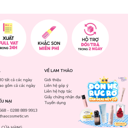
A
VỀ LAM THẢO
30 tất cả các ngày
Giới thiệu
bao gồm cả các ngày
Liên hệ góp ý
Liên hệ hợp tác
Giấy chứng nhận đại lý
ẾU NẠI
Tuyển dụng
668 - 0288 889 9913
haocosmetic.vn
 CỬA HÀNG