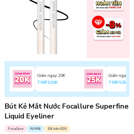
Giảm ngay 20K
Giảm ngay 2
T08FS20K
T08FS25K
Bút Kẻ Mắt Nước Focallure Superfine
Liquid Eyeliner
Focallure
Kẻ Mắt
Đã bán 626