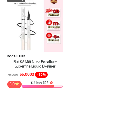
giữ cho đường kẻ mắt luôn sắc nét ngay cả khi bạn hoạt động
suốt ngày dài.
FOCALLURE
Bút Kẻ Mắt Nước Focallure
Superfine Liquid Eyeliner
55,000₫
-30%
79,000₫
Đã bán 626
5.0