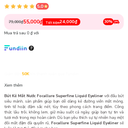
55,000₫
24,000₫
30%
79,000₫
Tiết kiệm
Mua trả sau 0 ₫ với
Giảm đến
50K
khi thanh toán qua Fundiin.
Xem thêm
Bút Kẻ Mắt Nước Focallure Superfine Liquid Eyeliner
với đầu bút
siêu mảnh, sản phẩm giúp bạn dễ dàng kẻ đường viền mắt mỏng,
tinh tế hoặc đậm sắc nét, tùy theo phong cách trang điểm. Công
thức lâu trôi, không lem, giữ màu suốt cả ngày, giúp bạn tự tin và
tươi mới trong mọi hoàn cảnh. Dù bạn yêu thích sự tự nhiên hay một
đôi mắt đậm đà quyến rũ,
Focallure Superfine Liquid Eyeliner
sẽ