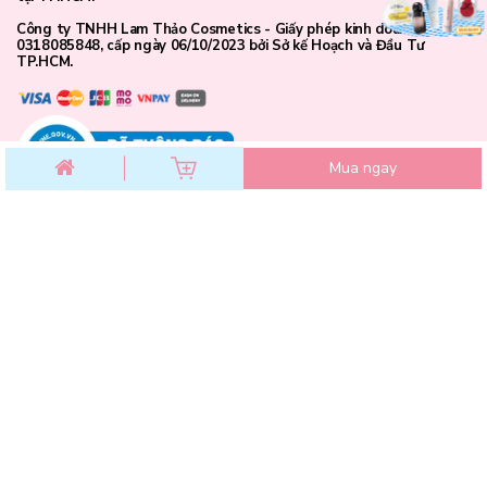
Công ty TNHH Lam Thảo Cosmetics - Giấy phép kinh doanh số
0318085848, cấp ngày 06/10/2023 bởi Sở kế Hoạch và Đầu Tư
TP.HCM.
Mua ngay
CHĂM SÓC KHÁCH HÀNG
Chính sách đổi trả
Chính sách bảo mật
Chính sách thanh toán
Điều khoản dịch vụ
Hướng dẫn mua hàng