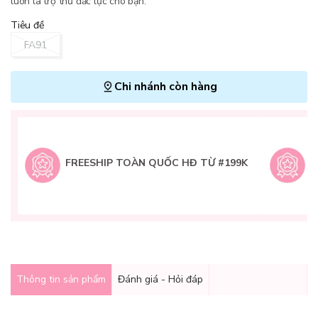
luôn là trợ thủ đắc lực cho bạn.
Tiêu đề
FA91
Chi nhánh còn hàng
L
H
t
FREESHIP TOÀN QUỐC HĐ TỪ #199K
9
Q
g
Thông tin sản phẩm
Đánh giá - Hỏi đáp