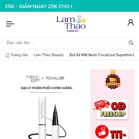
GIẢM NGAY 25K CHO ĐƠN HÀNG 99K
NHẬP MÃ T08FS20K 
Trang chủ
Lam Thảo Beauty
Bút Kẻ Mắt Nước Focallure Superfine Liqu