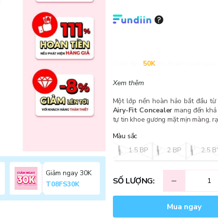
Giảm đến
50K
khi thanh toán qua 
Xem thêm
Một lớp nền hoàn hảo bắt đầu từ 
Airy-Fit Concealer
mang đến khả 
tự tin khoe gương mặt mịn màng, rạ
Màu sắc
1.5 BP
2 BP
2.5 B
Giảm ngay 30K
SỐ LƯỢNG:
T08FS30K
Mua ngay