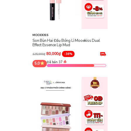
MOOEKISS
Son Bùn Hai Đầu Bóng Lì Mooekiss Dual
Effect Essence Lip Mud
80,000₫
-36%
125,000₫
Đã bán 37
5.0