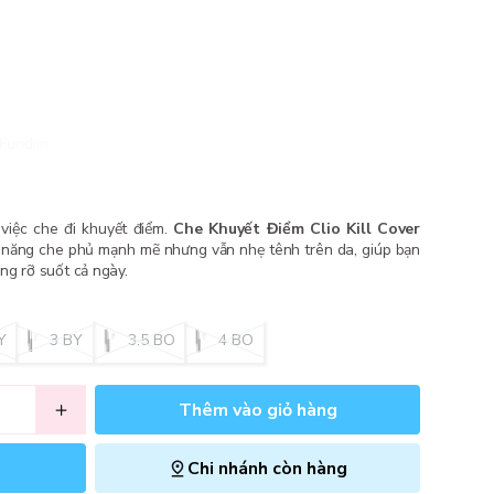
Fundiin.
việc che đi khuyết điểm.
Che Khuyết Điểm Clio Kill Cover
năng che phủ mạnh mẽ nhưng vẫn nhẹ tênh trên da, giúp bạn
ng rỡ suốt cả ngày.
Y
3 BY
3.5 BO
4 BO
Thêm vào giỏ hàng
Chi nhánh còn hàng