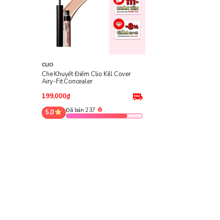
CLIO
Che Khuyết Điểm Clio Kill Cover
Airy-Fit Concealer
199,000₫
Đã bán 237
5.0
Công dụng chính: