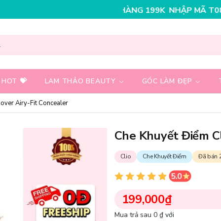
CHO ĐƠN HÀNG 199K
NHẬP MÃ T08FS25K - GIẢM NGAY 
 HOT 💝
LAM THẢO BEAUTY
GÓC LÀM ĐẸP
Cover Airy-Fit Concealer
Che Khuyết Điểm Cli
Clio
Che Khuyết Điểm
Đã bán 
199,000₫
Mua trả sau 0 ₫ với