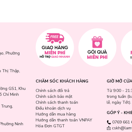
g da không đều màu.
g mặt.
 cakey.
rình bận rộn.
 mới bắt đầu.
ạo, Phường
 Thị Thập,
CHĂM SÓC KHÁCH HÀNG
GIỜ MỞ CỬ
ường GS1, Khu
Chính sách đổi trả
Từ 9:00 - 21:
ồ Chí Minh
Chính sách bảo mật
trong tuần (
Chính sách thanh toán
lễ, ngày Tết).
 Trung,
Điều khoản dịch vụ
GÓP Ý - KHI
Hướng dẫn mua hàng
Hướng dẫn thanh toán VNPAY
0769 661 
Phường Ninh
Hóa Đơn GTGT
📩 cskh@lamt