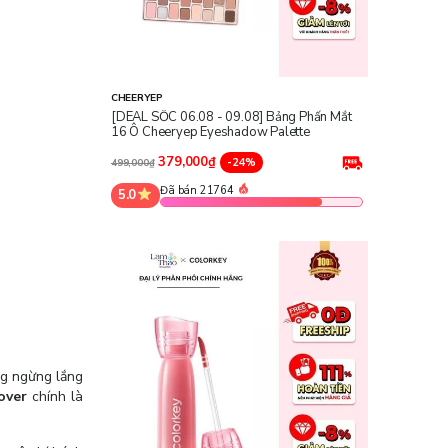
CHEERYEP
[DEAL SỐC 06.08 - 09.08] Bảng Phấn Mắt
16 Ô Cheeryep Eyeshadow Palette
379,000₫
-24%
499,000₫
Đã bán 21764
5.0
ng ngừng lắng
over
chính là