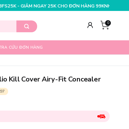
25K CHO ĐƠN HÀNG 99K
NHẬP MÃ T08FS20K - GIẢM NGA
0
TRA CỨU ĐƠN HÀNG
o Kill Cover Airy-Fit Concealer
237