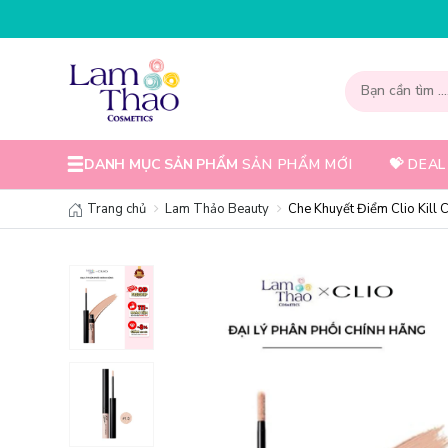
NHẬP MÃ T08FS30K - GIẢM NGAY 30K 
DANH MỤC SẢN PHẨM
SẢN PHẨM MỚI
💝 DEAL
Trang chủ
Lam Thảo Beauty
Che Khuyết Điểm Clio Kill 