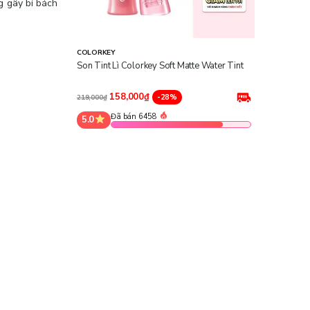
g gây bí bách
COLORKEY
Son Tint Lì Colorkey Soft Matte Water Tint
158,000₫
-28%
219,000₫
Đã bán 6458
5.0