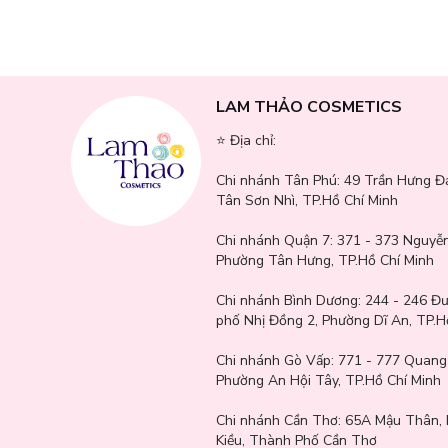
Che phủ hiệu quả quầng thâm mắt, mụn đỏ, vết thâm và vùn
Kết cấu mỏng nhẹ, bám da tự nhiên, không gây cảm giác nặn
Lớp nền mịn lì nhưng vẫn giữ được độ ẩm, hạn chế tình trạng
LAM THẢO COSMETICS
Khả năng bám màu lên đến nhiều giờ liền, phù hợp cho lịch t
⭐️ Địa chỉ:
Thiết kế đầu cọ tiện lợi, dễ dàng thao tác ngay cả cho người
Chi nhánh Tân Phú:
49 Trần Hưng Đ
Tân Sơn Nhì, TP.Hồ Chí Minh
Chi nhánh Quận 7:
371 - 373 Nguyễn
Phường Tân Hưng, TP.Hồ Chí Minh
Chi nhánh Bình Dương:
244 - 246 Đ
phố Nhị Đồng 2, Phường Dĩ An, TP.H
Chi nhánh Gò Vấp:
771 - 777 Quang
Phường An Hội Tây, TP.Hồ Chí Minh
Chi nhánh Cần Thơ:
65A Mậu Thân, 
Kiều, Thành Phố Cần Thơ