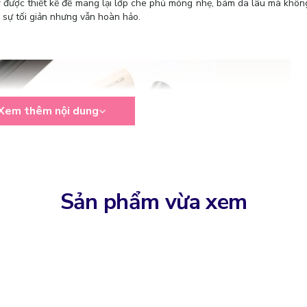
r
được thiết kế để mang lại lớp che phủ mỏng nhẹ, bám da lâu mà khôn
sự tối giản nhưng vẫn hoàn hảo.
Xem thêm nội dung
Sản phẩm vừa xem