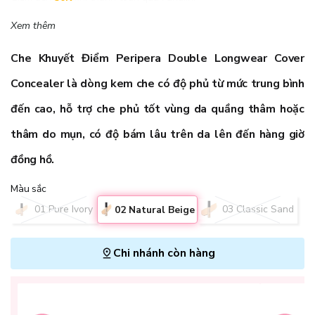
Xem thêm
Che Khuyết Điểm Peripera Double Longwear Cover
Concealer
là dòng kem che có độ phủ từ mức trung bình
đến cao, hỗ trợ che phủ tốt vùng da quầng thâm hoặc
thâm do mụn, có độ bám lâu trên da lên đến hàng giờ
đồng hồ.
Màu sắc
01 Pure Ivory
03 Classic Sand
02 Natural Beige
Chi nhánh còn hàng
L
H