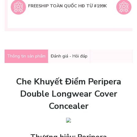
t
FREESHIP TOÀN QUỐC HĐ TỪ #199K
9
Q
g
Thông tin sản phẩm
Đánh giá - Hỏi đáp
Che Khuyết Điểm Peripera
Double Longwear Cover
Concealer
Thương hiệu: Peripera