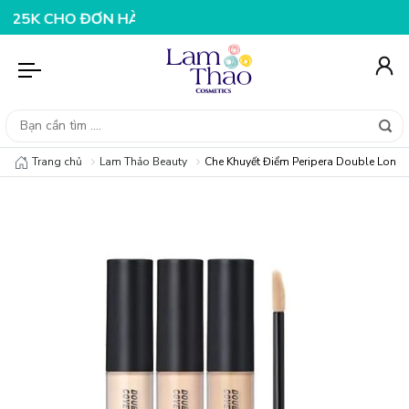
HO ĐƠN HÀNG 199K
NHẬP MÃ T08FS25K - GIẢM NGAY 25
Trang chủ
Lam Thảo Beauty
Che Khuyết Điểm Peripera Double Longw