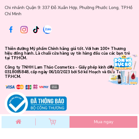
gọn và tiện dụng để mang theo mọi lúc mọi nơi. Phần
Chi nhánh Quận 9: 337 Đỗ Xuân Hợp, Phường Phước Long, TP.Hồ
Chí Minh
thân che khuyết điểm trong suốt, giúp các chị em dễ
dàng lựa chọn tông màu kem che phù hợp với làn da.
Thiên đưỡng Mỹ phẩm Chính hãng giá tốt. Với hơn 100+ Thương
Bên trong phần nắp có chứa đầu cọ, hỗ trợ apply lượng
hiệu đồng hành. Là chuỗi cửa hàng uy tín hàng đầu của các bạn trẻ
tại TP.HCM.
kem che khuyết điểm lên da. Phần đầu cọ được thiết kế
Công ty TNHH Lam Thảo Cosmetics - Giấy phép kinh doanh số
0318085848, cấp ngày 06/10/2023 bởi Sở kế Hoạch và Đầu Tư
TP.HCM.
bằng các sợi lông mềm mượt, dễ dàng di chuyển trên
da và không gây tổn thương.
Mua ngay