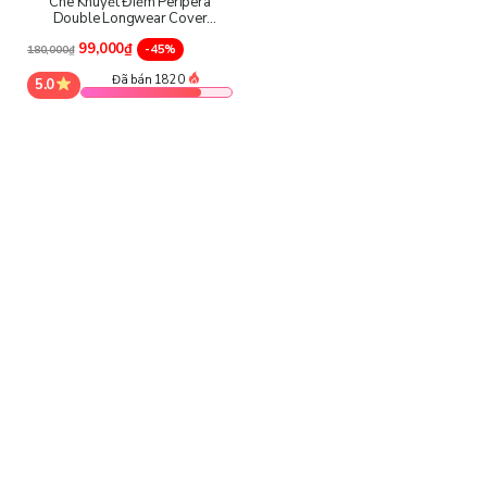
Che Khuyết Điểm Peripera
Double Longwear Cover
Concealer
99,000₫
-45%
180,000₫
Che Khuyết Điểm Peripera Double Longwear Cover
Đã bán 1820
5.0
Concealer
bao gồm các thành phần chính như: Purified
Water, Titanium Dioxide, Cyclopentasiloxane, Phenyl
Trimethicone, Talc, Yellow Iron Oxide, PVP, Cetyl
PEG/​PPG-10/​1 Dimethicone, Butylene Glycol, PEG-10
Dimethicone, Dimethicone, 1,2-Hexanediol, Barium
Sulfate, Vinyl Dimethicone/​Methicone Silsesquioxane
Crosspolymer, Sodium Chloride, Red Iron Oxide,
Disteardimonium Hectorite, Triethoxycaprylylsilane,