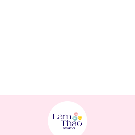
Aluminum Hydroxide, Polysilicone-11, Palmitic Acid,
Stearic Acid, Caprylyl Glycol, Glycerin, Disodium
EDTA, Helianthus Annuus (Sunflower) Seed Oil
Unsaponifiables, Squalane, Myristic Acid, Tomato
Extract, Brassica Oleracea Gemmifera (Brussels
Sprouts) Extract, Lecithin, Madecassoside,
Simmondsia Chinensis (Jojoba) Leaf Extract,
Edelweiss Extract, Ethanol, Phoenix Dactylifera
(Date) Seed, Hydrogenated Lecithin, Ascorbic Acid,