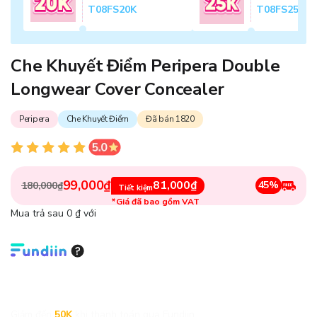
T08FS20K
T08FS25K
Che Khuyết Điểm Peripera Double
Longwear Cover Concealer
Peripera
Che Khuyết Điểm
Đã bán 1820
99,000₫
81,000₫
45%
180,000₫
Tiết kiệm
*Giá đã bao gồm VAT
Mua trả sau 0 ₫ với
Giảm đến
50K
khi thanh toán qua Fundiin.