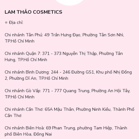
Tromethamine, Dipotassium Glycyrrhizate, Sodium
LAM THẢO COSMETICS
Metabisulfite, Beta-Glucan, Ceramide NP, Sodium
⭐️ Địa chỉ:
Chi nhánh Tân Phú:
49 Trần Hưng Đạo, Phường Tân Sơn Nhì,
Sulfite, Dunaliella Salina Extract.
TP.Hồ Chí Minh
Chi nhánh Quận 7:
371 - 373 Nguyễn Thị Thập, Phường Tân
Hưng, TP.Hồ Chí Minh
Chi nhánh Bình Dương:
244 - 246 Đường GS1, Khu phố Nhị Đồng
2, Phường Dĩ An, TP.Hồ Chí Minh
Chi nhánh Gò Vấp:
771 - 777 Quang Trung, Phường An Hội Tây,
Công dụng:
TP.Hồ Chí Minh
Chi nhánh Cần Thơ:
65A Mậu Thân, Phường Ninh Kiều, Thành Phố
Cần Thơ
Che Khuyết Điểm Peripera Double Longwear Cover
Chi nhánh Biên Hoà:
69 Phan Trung, phường Tam Hiệp, Thành
Concealer
sở hữu thiết kế dạng hình trụ thon dài, nhỏ
phố Biên Hòa, Đồng Nai