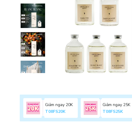
Giảm ngay 20K
Giảm ngay 25K
T08FS20K
T08FS25K