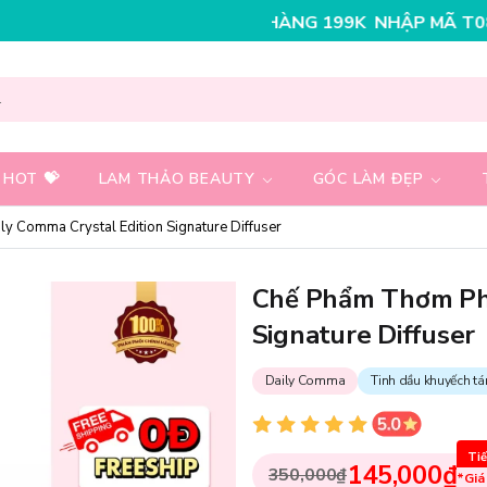
NHẬP MÃ T08FS30K - GIẢM NGAY 30K C
 HOT 💝
LAM THẢO BEAUTY
GÓC LÀM ĐẸP
 Comma Crystal Edition Signature Diffuser
Chế Phẩm Thơm Phò
Signature Diffuser
Daily Comma
Tinh dầu khuyếch tá
Tiế
145,000₫
350,000₫
*Giá