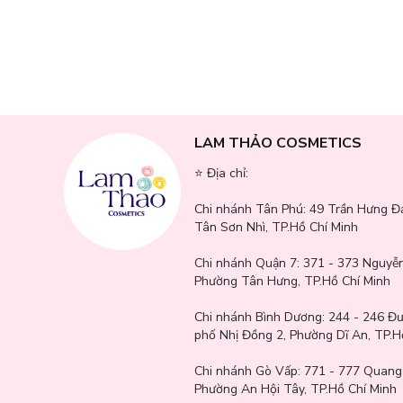
Một mùi hương dễ chịu có thể khiến không gian trở nên ấm á
phòng luôn thơm tho mà còn tạo cảm giác dễ chịu như một k
⇒ Giúp không gian luôn thơm mát, dễ chịu với hương thơm 
⇒ Khử bớt mùi ẩm phòng kín, mùi thức ăn hoặc những mùi kh
⇒ Mang lại cảm giác thư giãn, ấm áp và dễ chịu sau một ngày
LAM THẢO COSMETICS
⭐️ Địa chỉ:
Chi nhánh Tân Phú:
49 Trần Hưng Đ
Tân Sơn Nhì, TP.Hồ Chí Minh
Chi nhánh Quận 7:
371 - 373 Nguyễn
Phường Tân Hưng, TP.Hồ Chí Minh
Chi nhánh Bình Dương:
244 - 246 Đ
phố Nhị Đồng 2, Phường Dĩ An, TP.H
Chi nhánh Gò Vấp:
771 - 777 Quang
Phường An Hội Tây, TP.Hồ Chí Minh