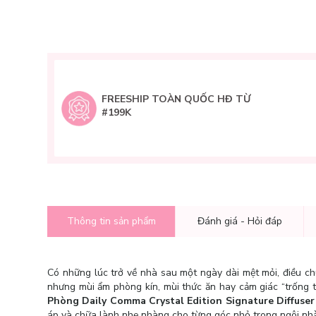
FREESHIP TOÀN QUỐC HĐ TỪ
#199K
Thông tin sản phẩm
Đánh giá - Hỏi đáp
Có những lúc trở về nhà sau một ngày dài mệt mỏi, điều chú
nhưng mùi ẩm phòng kín, mùi thức ăn hay cảm giác “trống tr
Phòng Daily Comma Crystal Edition Signature Diffuser
áp và chữa lành nhẹ nhàng cho từng góc nhỏ trong ngôi nh