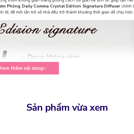
ơng thơm không gian mang phong cách tối giản và tinh tế, giúp tạo nê
m Phòng Daily Comma Crystal Edition Signature Diffuser
chính 
h tế, để mỗi lần trở về nhà đều trở thành khoảng thời gian dễ chịu hơn.
Xem thêm nội dung
Sản phẩm vừa xem