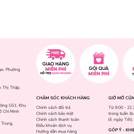
p hơn rất nhiều. Daily Comma Crystal Edition Signature Diffuser không
hoảng nghỉ sau những giờ học tập và làm việc bận rộn.
lan tỏa nhẹ nhàng
ó chịu
 dài học tập, làm việc
ạo, Phường
 Thị Thập,
CHĂM SÓC KHÁCH HÀNG
GIỜ MỞ CỬ
ường GS1, Khu
Chính sách đổi trả
Từ 9:00 - 21:
ồ Chí Minh
Chính sách bảo mật
trong tuần (
Chính sách thanh toán
lễ, ngày Tết).
 Trung,
Điều khoản dịch vụ
GÓP Ý - KHI
Hướng dẫn mua hàng