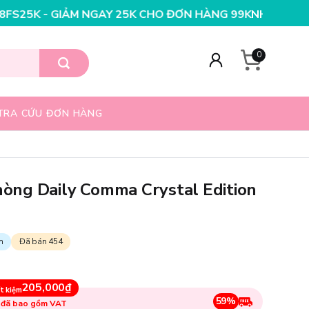
HO ĐƠN HÀNG 199K
NHẬP MÃ T08FS25K - GIẢM NGAY 25
0
TRA CỨU ĐƠN HÀNG
ng Daily Comma Crystal Edition
n
Đã bán 454
205,000₫
t kiệm
59%
 đã bao gồm VAT