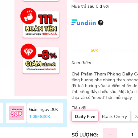
Mua trả sau 0 ₫ với
Giảm đến
50K
khi thanh toán qua 
Xem thêm
Chế Phẩm Thơm Phòng Daily Com
tầng hương nhẹ nhàng theo phong 
đồ toả hương vừa là điểm nhấn de
tính riêng đầy chiều sâu. Một lựa 
chịu và có “mood” hơn mỗi ngày.
Tiêu đề
Giảm ngay 30K
Daily Five
Black Cherry
Da
T08FS30K
SỐ LƯỢNG: