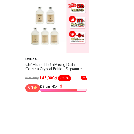
DAILY C...
Chế Phẩm Thơm Phòng Daily
Comma Crystal Edition Signature
Diffuser
145,000₫
-59%
350,000₫
Đã bán 454
5.0
Công dụng nổi bật của Crystal Edition Signature D