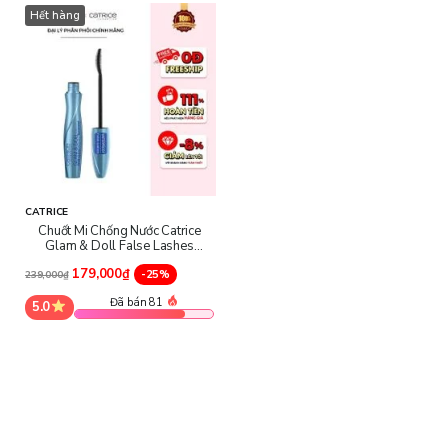
Hết hàng
CATRICE
Chuốt Mi Chống Nước Catrice
Glam & Doll False Lashes
Waterproof Mascara
179,000₫
-25%
239,000₫
Đã bán 81
5.0