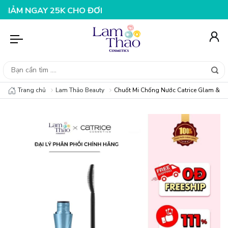
NGAY 25K CHO ĐƠN HÀNG 99K
NHẬP MÃ T08FS20K - GIẢ
Trang chủ
Lam Thảo Beauty
Chuốt Mi Chống Nước Catrice Glam & D