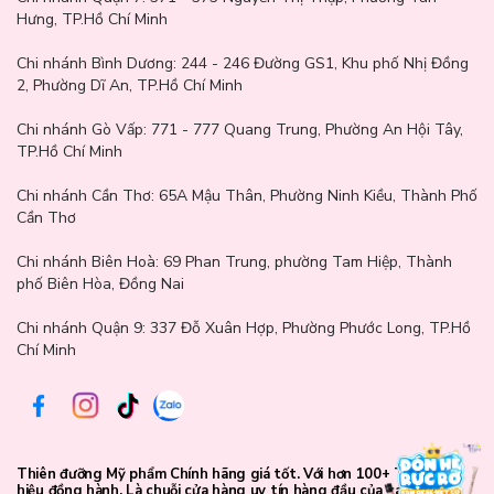
Hưng, TP.Hồ Chí Minh
Chi nhánh Bình Dương:
244 - 246 Đường GS1, Khu phố Nhị Đồng
Bảng thành phần chi tiết: aqua (water), paraffin, synthetic
2, Phường Dĩ An, TP.Hồ Chí Minh
beeswax, stearic acid, glyceryl stearate, acacia senegal gum ,
polybutene, butylene glycol, palmitic acid, oryza sativa (rice) bran
Chi nhánh Gò Vấp:
771 - 777 Quang Trung, Phường An Hội Tây,
wax, ozokerite, aminomethyl propanol, vp/eicosene copolymer,
TP.Hồ Chí Minh
tropolone, stearyl stearate, hydrogenated vegetable oil,
hydroxyethylcellulose, phenoxyethanol, ci 77499 (iron oxides).
Chi nhánh Cần Thơ:
65A Mậu Thân, Phường Ninh Kiều, Thành Phố
Cần Thơ
Thông số sản phẩm:
Chi nhánh Biên Hoà:
69 Phan Trung, phường Tam Hiệp, Thành
phố Biên Hòa, Đồng Nai
Thương hiệu: Catrice
Xuất xứ: Đức
Chi nhánh Quận 9: 337 Đỗ Xuân Hợp, Phường Phước Long, TP.Hồ
Chí Minh
Thiên đưỡng Mỹ phẩm Chính hãng giá tốt. Với hơn 100+ Thương
hiệu đồng hành. Là chuỗi cửa hàng uy tín hàng đầu của các bạn trẻ