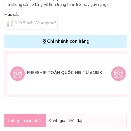
mà không cần lo lắng về tình trạng lem, trôi hay gãy rụng mi.
Màu sắc
010 Black Waterproof
Chi nhánh còn hàng
L
H
t
FREESHIP TOÀN QUỐC HĐ TỪ #199K
9
Q
g
Thông tin sản phẩm
Đánh giá - Hỏi đáp