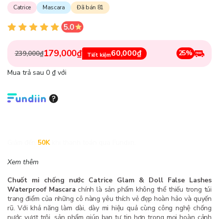
Catrice
Mascara
Đã bán 81
179,000₫
60,000₫
25%
239,000₫
Tiết kiệm
Mua trả sau 0 ₫ với
Giảm đến
50K
khi thanh toán qua Fundiin.
Xem thêm
Chuốt mi chống nước Catrice Glam & Doll False Lashes
Waterproof Mascara
chính là sản phẩm không thể thiếu trong túi
trang điểm của những cô nàng yêu thích vẻ đẹp hoàn hảo và quyến
rũ. Với khả năng làm dài, dày mi hiệu quả cùng công nghệ chống
nước vượt trội, sản phẩm giúp bạn tự tin hơn trong mọi hoàn cảnh