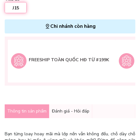
J15
Chi nhánh còn hàng
L
H
t
FREESHIP TOÀN QUỐC HĐ TỪ #199K
9
Q
g
Thông tin sản phẩm
Đánh giá - Hỏi đáp
Bạn từng loay hoay mãi mà lớp nền vẫn không đều, chỗ dày chỗ