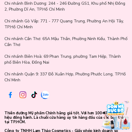
Chi nhánh Bình Dương:
244 - 246 Đường GS1, Khu phố Nhị Đồng
2, Phường Dĩ An, TP.Hồ Chí Minh
Chi nhánh Gò Vấp:
771 - 777 Quang Trung, Phường An Hội Tây,
TP.Hồ Chí Minh
Chi nhánh Cần Thơ:
65A Mậu Thân, Phường Ninh Kiều, Thành Phố
Cần Thơ
Chi nhánh Biên Hoà:
69 Phan Trung, phường Tam Hiệp, Thành
Hướng dẫn sử dụng
phố Biên Hòa, Đồng Nai
Lấy một lượng kem nền vừa đủ để dễ điều chỉnh lượng sản phẩm.
Chi nhánh Quận 9: 337 Đỗ Xuân Hợp, Phường Phước Long, TP.Hồ
Chí Minh
Dùng đầu cọ chấm nhẹ kem nền, sau đó tán đều từ trong ra ngoài
khuôn mặt theo chiều da tự nhiên.
Sử dụng phần đầu vát của cọ để tán kỹ ở những vùng nhỏ và khó
như cánh mũi, cằm hay khóe môi.
Thiên đưỡng Mỹ phẩm Chính hãng giá tốt. Với hơn 100+ Thương
hiệu đồng hành. Là chuỗi cửa hàng uy tín hàng đầu của các bạn trẻ
tại TP.HCM.
Công ty TNHH Lam Thảo Cosmetics - Giấy phép kinh doanh số