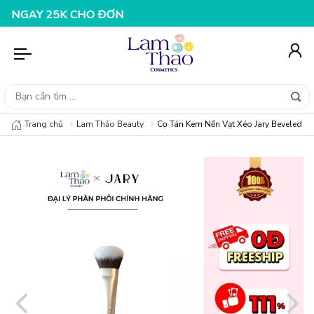
 30K CHO ĐƠN HÀNG 199K
NHẬP MÃ T08FS25K - GIẢM N
Trang chủ
Lam Thảo Beauty
Cọ Tán Kem Nền Vạt Xéo Jary Beveled F