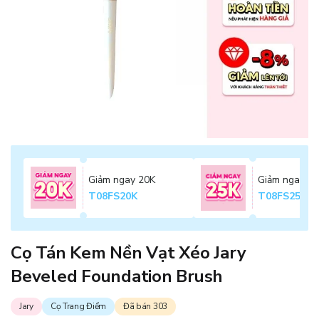
Giảm ngay 20K
Giảm ngay 2
T08FS20K
T08FS25K
Cọ Tán Kem Nền Vạt Xéo Jary
Beveled Foundation Brush
Jary
Cọ Trang Điểm
Đã bán 303