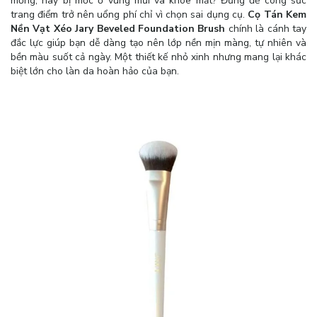
mỏng, hay bị mốc ở vùng mũi và khóe mắt? Đừng để công sức
trang điểm trở nên uổng phí chỉ vì chọn sai dụng cụ.
Cọ Tán Kem
Nền Vạt Xéo Jary Beveled Foundation Brush
chính là cánh tay
đắc lực giúp bạn dễ dàng tạo nên lớp nền mịn màng, tự nhiên và
bền màu suốt cả ngày. Một thiết kế nhỏ xinh nhưng mang lại khác
biệt lớn cho làn da hoàn hảo của bạn.