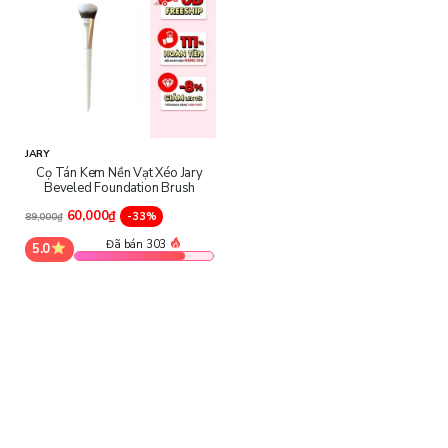
JARY
Cọ Tán Kem Nền Vạt Xéo Jary
Beveled Foundation Brush
60,000₫
-33%
89,000₫
Đã bán 303
5.0