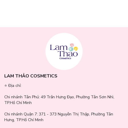
tán kem nền đều và mượt.
- Sợi lông mềm mịn cao cấp:
Sử dụng sợi tổng hợp có độ đàn
hồi tốt, không rụng và không để lại vệt cọ.
- Thân cọ chắc tay:
Thiết kế vừa vặn, giúp kiểm soát lực tán tốt
hơn, tạo lớp nền mỏng nhẹ và tiệp da tự nhiên.
- Tính ứng dụng cao:
Phù hợp với nhiều dạng sản phẩm nền như
kem, lỏng hoặc cushion.
LAM THẢO COSMETICS
⭐️ Địa chỉ:
Chi nhánh Tân Phú:
49 Trần Hưng Đạo, Phường Tân Sơn Nhì,
TP.Hồ Chí Minh
Chi nhánh Quận 7:
371 - 373 Nguyễn Thị Thập, Phường Tân
Hưng, TP.Hồ Chí Minh