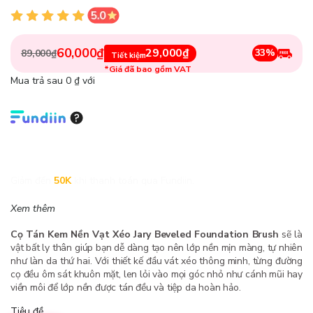
60,000₫
29,000₫
33%
89,000₫
Tiết kiệm
*Giá đã bao gồm VAT
Mua trả sau 0 ₫ với
Giảm đến
50K
khi thanh toán qua Fundiin.
Xem thêm
Cọ Tán Kem Nền Vạt Xéo Jary Beveled Foundation Brush
sẽ là
vật bất ly thân giúp bạn dễ dàng tạo nên lớp nền mịn màng, tự nhiên
như làn da thứ hai. Với thiết kế đầu vát xéo thông minh, từng đường
cọ đều ôm sát khuôn mặt, len lỏi vào mọi góc nhỏ như cánh mũi hay
viền môi để lớp nền được tán đều và tiệp da hoàn hảo.
Tiêu đề