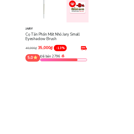
JARY
Cọ Tán Phấn Mắt Nhỏ Jary Small
Eyeshadow Brush
35,000₫
-13%
40,000₫
Đã bán 2796
5.0