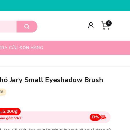
 HÀNG 69K
HỖ TRỢ GÓI QUÀ + KHẮC SON MIỄN
0
TRA CỨU ĐƠN HÀNG
hỏ Jary Small Eyeshadow Brush
96
5,000₫
ệm
13%
 bao gồm VAT