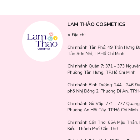
LAM THẢO COSMETICS
⭐️ Địa chỉ:
Cọ Tán Phấn Mắt Nhỏ Jary Small Eyeshadow Brush
là 
mắt. Với thiết kế nhỏ gọn, lông cọ mềm mại và khả năng bl
Chi nhánh Tân Phú:
49 Trần Hưng Đ
Mua ngay hôm nay
để biến đôi mắt của bạn trở thành điểm 
Tân Sơn Nhì, TP.Hồ Chí Minh
Chi nhánh Quận 7:
371 - 373 Nguyễn
Phường Tân Hưng, TP.Hồ Chí Minh
Chi nhánh Bình Dương:
244 - 246 Đ
phố Nhị Đồng 2, Phường Dĩ An, TP.H
Chi nhánh Gò Vấp:
771 - 777 Quang
Phường An Hội Tây, TP.Hồ Chí Minh
Chi nhánh Cần Thơ:
65A Mậu Thân, 
Kiều, Thành Phố Cần Thơ