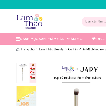
199K
NHẬP MÃ T08FS25K - GIẢM NGAY 25K CHO ĐƠN H
DANH MỤC SẢN PHẨM
SẢN PHẨM MỚI
💝 DEAL
Trang chủ
Lam Thảo Beauty
Cọ Tán Phấn Mắt Nhỏ Jary