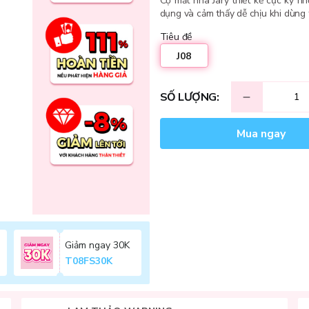
Cọ mắt nhà Jary thiết kế cực kỳ n
dụng và cảm thấy dễ chịu khi dùng
Tiêu đề
J08
SỐ LƯỢNG:
Mua ngay
Giảm ngay 30K
T08FS30K