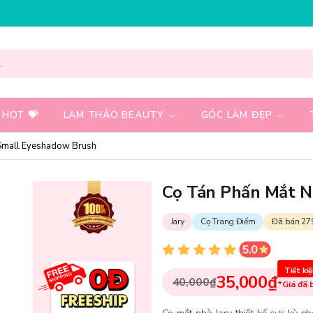
ÀNG 99K
NHẬP MÃ T08FS20K - GIẢM NGAY 20K CHO ĐƠN
 HOT 💝
LAM THẢO BEAUTY
GÓC LÀM ĐẸP
 Small Eyeshadow Brush
Cọ Tán Phấn Mắt N
Jary
Cọ Trang Điểm
Đã bán 27
Tiết ki
35,000₫
40,000₫
*Giá đã