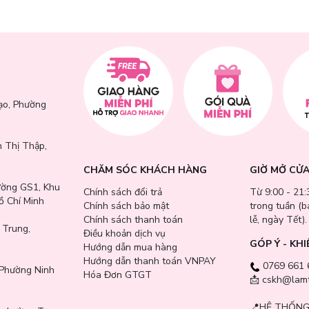
công cụ lý tưởng cho những ai yêu thích sự chính xác và sắc sảo tro
end màu tuyệt vời, sản phẩm này sẽ giúp bạn có đôi mắt cuốn hút, rạn
ạo, Phường
nhấn quyến rũ trong mỗi lần trang điểm!
 Thị Thập,
CHĂM SÓC KHÁCH HÀNG
GIỜ MỞ CỬ
ường GS1, Khu
Chính sách đổi trả
Từ 9:00 - 21:
ồ Chí Minh
Chính sách bảo mật
trong tuần (
Chính sách thanh toán
lễ, ngày Tết).
 Trung,
Điều khoản dịch vụ
GÓP Ý - KHI
Hướng dẫn mua hàng
Hướng dẫn thanh toán VNPAY
0769 661 
Phường Ninh
Hóa Đơn GTGT
📩 cskh@lamt
📍
HỆ THỐNG