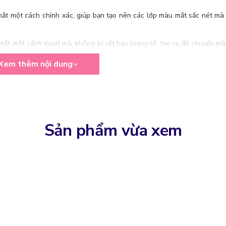
ắt một cách chính xác, giúp bạn tạo nên các lớp màu mắt sắc nét mà
mắt một cách mượt mà, không bị vệt hay loang lổ, tạo ra độ chuyển mà
Xem thêm nội dung
ọ nhỏ, bạn có thể dễ dàng tạo các đường viền mắt mảnh, tán màu lên 
 điểm mắt, từ tự nhiên đến dramatic.
Sản phẩm vừa xem