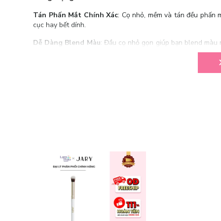
Tán Phấn Mắt Chính Xác
: Cọ nhỏ, mềm và tán đều phấn m
cục hay bết dính.
Dễ Dàng Blend Màu
: Đầu cọ nhỏ gọn giúp bạn blend màu 
hài hòa.
Phù Hợp Với Các Kỹ Thuật Trang Điểm Mắt Khó
: Với c
tán phấn ở các góc mắt chính xác, hoàn thiện mọi kiểu trang