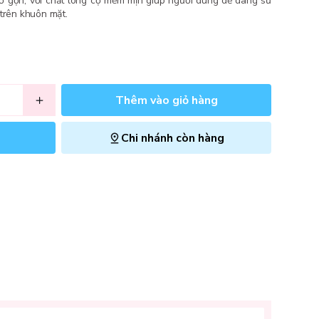
hỏ gọn, với chất lông cọ mềm mịn giúp người dùng dễ dàng sử
 trên khuôn mặt.
Thêm vào giỏ hàng
Chi nhánh còn hàng