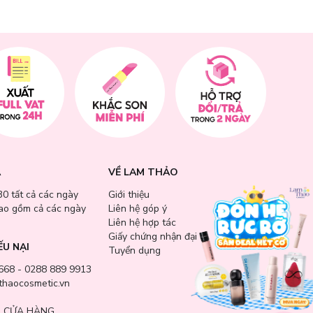
ng trang điểm
g rỡ mọi lúc.
A
VỀ LAM THẢO
30 tất cả các ngày
Giới thiệu
bao gồm cả các ngày
Liên hệ góp ý
Liên hệ hợp tác
Giấy chứng nhận đại lý
ẾU NẠI
Tuyển dụng
668 - 0288 889 9913
haocosmetic.vn
 CỬA HÀNG