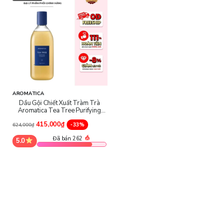
- Dầu Gội Tràm Trà Aromatica Tea Tree Purifying Shampoo
sử dụng công thức không chứa sulfate và silicone và có khả năng
tạo ra kết cấu bọt dày đặc giúp làm sạch tóc và da đầu một cách
nhẹ nhàng mà không gây tổn thương cho da đầu. Sản phẩm phù
hợp cho da đầu dầu.
AROMATICA
Dầu Gội Chiết Xuất Tràm Trà
Aromatica Tea Tree Purifying
Shampoo
415,000₫
-33%
624,000₫
Đã bán 262
5.0