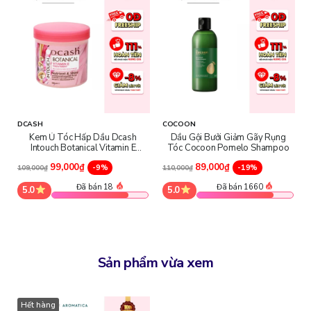
DCASH
COCOON
Kem Ủ Tóc Hấp Dầu Dcash
Dầu Gội Bưởi Giảm Gãy Rụng
Intouch Botanical Vitamin E
Tóc Cocoon Pomelo Shampoo
Treatment
99,000₫
89,000₫
-9%
-19%
109,000₫
110,000₫
Đã bán 18
Đã bán 1660
5.0
5.0
Sản phẩm vừa xem
Hết hàng