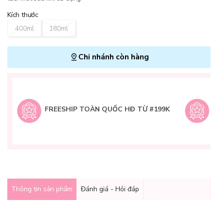
Kích thước
400ml
180ml
Chi nhánh còn hàng
L
H
t
FREESHIP TOÀN QUỐC HĐ TỪ #199K
9
Q
g
Thông tin sản phẩm
Đánh giá - Hỏi đáp