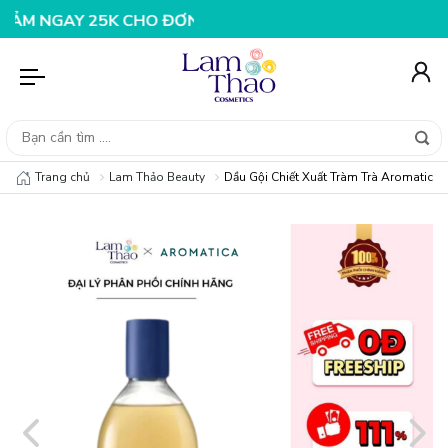
GAY 25K CHO ĐƠN HÀNG 99K
NHẬP MÃ T08FS20K - GIẢM
Trang chủ
Lam Thảo Beauty
Dầu Gội Chiết Xuất Tràm Trà Aromatica 