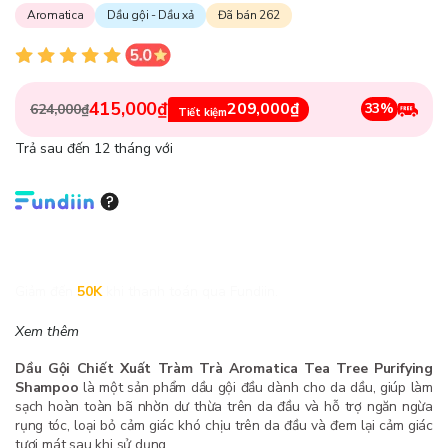
Aromatica
Dầu gội - Dầu xả
Đã bán 262
415,000₫
209,000₫
33%
624,000₫
Tiết kiệm
Trả sau đến 12 tháng với
Giảm đến
50K
khi thanh toán qua Fundiin.
Xem thêm
Dầu Gội Chiết Xuất Tràm Trà Aromatica Tea Tree Purifying
Shampoo
là một sản phẩm dầu gội đầu dành cho da dầu, giúp làm
sạch hoàn toàn bã nhờn dư thừa trên da đầu và hỗ trợ ngăn ngừa
rụng tóc, loại bỏ cảm giác khó chịu trên da đầu và đem lại cảm giác
tươi mát sau khi sử dụng