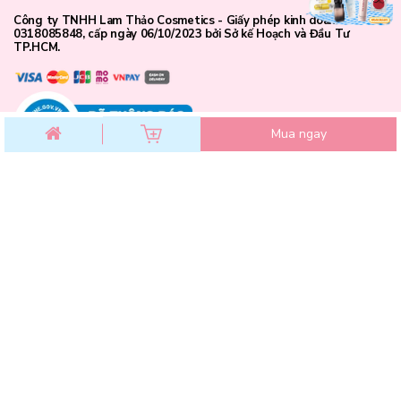
Công ty TNHH Lam Thảo Cosmetics - Giấy phép kinh doanh số
0318085848, cấp ngày 06/10/2023 bởi Sở kế Hoạch và Đầu Tư
TP.HCM.
Mua ngay
CHĂM SÓC KHÁCH HÀNG
Chính sách đổi trả
Chính sách bảo mật
Chính sách thanh toán
Điều khoản dịch vụ
Hướng dẫn mua hàng