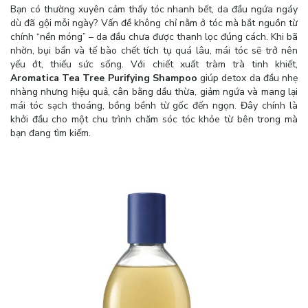
Bạn có thường xuyên cảm thấy tóc nhanh bết, da đầu ngứa ngáy
dù đã gội mỗi ngày? Vấn đề không chỉ nằm ở tóc mà bắt nguồn từ
chính “nền móng” – da đầu chưa được thanh lọc đúng cách. Khi bã
nhờn, bụi bẩn và tế bào chết tích tụ quá lâu, mái tóc sẽ trở nên
yếu ớt, thiếu sức sống. Với chiết xuất tràm trà tinh khiết,
Aromatica Tea Tree Purifying Shampoo
giúp detox da đầu nhẹ
nhàng nhưng hiệu quả, cân bằng dầu thừa, giảm ngứa và mang lại
mái tóc sạch thoáng, bồng bềnh từ gốc đến ngọn. Đây chính là
khởi đầu cho một chu trình chăm sóc tóc khỏe từ bên trong mà
bạn đang tìm kiếm.