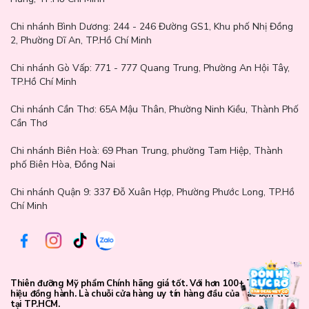
Đừng để da đầu "khó chiều" cản trở sự tự tin của bạn. Với
Dầu
Gội Chiết Xuất Tràm Trà Aromatica Tea Tree Purifying
Chi nhánh Bình Dương:
244 - 246 Đường GS1, Khu phố Nhị Đồng
Shampoo
, bạn không chỉ đang gội đầu, mà còn đang "thanh lọc"
2, Phường Dĩ An, TP.Hồ Chí Minh
và trao tặng cho da đầu một liệu pháp detox chuyên sâu. Hãy
cảm nhận sự khác biệt rõ rệt: da đầu sạch thoáng, không còn
Chi nhánh Gò Vấp:
771 - 777 Quang Trung, Phường An Hội Tây,
ngứa ngáy, tóc bồng bềnh và tràn đầy sức sống.
TP.Hồ Chí Minh
Chi nhánh Cần Thơ:
65A Mậu Thân, Phường Ninh Kiều, Thành Phố
Cần Thơ
Chi nhánh Biên Hoà:
69 Phan Trung, phường Tam Hiệp, Thành
phố Biên Hòa, Đồng Nai
Chi nhánh Quận 9: 337 Đỗ Xuân Hợp, Phường Phước Long, TP.Hồ
Chí Minh
Thiên đưỡng Mỹ phẩm Chính hãng giá tốt. Với hơn 100+ Thương
hiệu đồng hành. Là chuỗi cửa hàng uy tín hàng đầu của các bạn trẻ
tại TP.HCM.