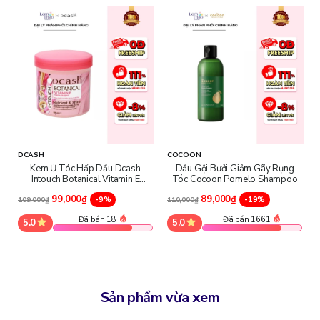
⇒ Làm sạch da đầu hiệu quả, loại bỏ bụi bẩn và bã nhờn tích tụ
⇒ Hỗ trợ giảm gàu và bong vảy trên da đầu
⇒ Giúp làm dịu cảm giác ngứa khó chịu
⇒ Mang lại cảm giác mát mẻ, thông thoáng sau khi gội
DCASH
COCOON
Kem Ủ Tóc Hấp Dầu Dcash
Dầu Gội Bưởi Giảm Gãy Rụng
Intouch Botanical Vitamin E
Tóc Cocoon Pomelo Shampoo
Treatment
99,000₫
89,000₫
-9%
-19%
109,000₫
110,000₫
Đã bán 18
Đã bán 1661
5.0
5.0
Sản phẩm vừa xem