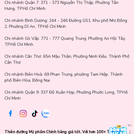
Chi nhánh Quận 7:
371 - 373 Nguyễn Thị Thập, Phường Tân
Hưng, TP.Hồ Chí Minh
Chi nhánh Bình Dương:
244 - 246 Đường GS1, Khu phố Nhị Đồng
2, Phường Dĩ An, TP.Hồ Chí Minh
Chi nhánh Gò Vấp:
771 - 777 Quang Trung, Phường An Hội Tây,
TP.Hồ Chí Minh
Chi nhánh Cần Thơ:
65A Mậu Thân, Phường Ninh Kiều, Thành Phố
Cần Thơ
Chăm sóc da đầu dịu nhẹ mỗi ngày cùng Chando
Chi nhánh Biên Hoà:
69 Phan Trung, phường Tam Hiệp, Thành
phố Biên Hòa, Đồng Nai
Himalaya
Chi nhánh Quận 9: 337 Đỗ Xuân Hợp, Phường Phước Long, TP.Hồ
Nhẹ nhàng chăm sóc da đầu mỗi ngày không chỉ giúp mái tóc
Chí Minh
khỏe hơn mà còn mang lại cảm giác dễ chịu trong từng khoảnh
khắc.
Dầu gội Chando Himalaya Anti Dandruff & Itching
Relief
là một lựa chọn phù hợp cho những ai đang tìm kiếm sự
cân bằng dịu nhẹ cho da đầu dầu và dễ gàu. Nếu bạn đang quan
tâm đến sản phẩm này, có thể tham khảo tại Lam Thảo Cosmetics
để được tư vấn và chọn mua hàng chính hãng với mức giá tốt.
Thiên đưỡng Mỹ phẩm Chính hãng giá tốt. Với hơn 100+ Thương