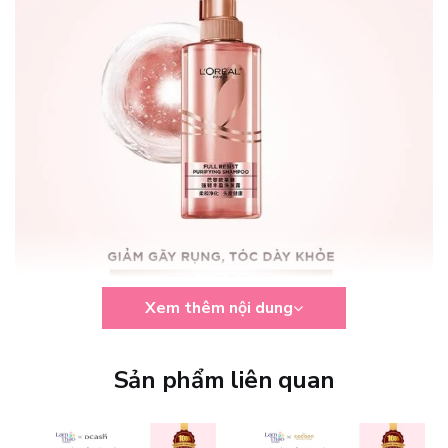
Xem thêm nội dung
Sản phẩm liên quan
Công dụng dầu gội L’Oréal
Trước khi tìm hiểu công dụng chi tiết, hãy tưởng tượng cảm giác
mái tóc luôn sạch sẽ, khỏe mạnh và tràn đầy sức sống mỗi ngày.