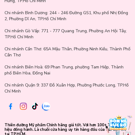
Hưng, TP.Hồ Chí Minh
Chi nhánh Bình Dương:
244 - 246 Đường GS1, Khu phố Nhị Đồng
2, Phường Dĩ An, TP.Hồ Chí Minh
Chi nhánh Gò Vấp:
771 - 777 Quang Trung, Phường An Hội Tây,
TP.Hồ Chí Minh
Thông số sản phẩm
Chi nhánh Cần Thơ:
65A Mậu Thân, Phường Ninh Kiều, Thành Phố
Thương hiệu
: L'Oreal Paris
Cần Thơ
Xuất xứ thương hiệu:
Pháp
Dung tích:
440ml
Chi nhánh Biên Hoà:
69 Phan Trung, phường Tam Hiệp, Thành
phố Biên Hòa, Đồng Nai
Hướng dẫn sử dụng
Chi nhánh Quận 9: 337 Đỗ Xuân Hợp, Phường Phước Long, TP.Hồ
Chí Minh
Bước 1 - Làm ướt tóc:
Bắt đầu bằng việc xả tóc với nước sạch,
chuẩn bị cho quá trình gội đầu.
Bước 2 - Thoa dầu gội:
Lấy lượng vừa đủ ra lòng bàn tay, xoa
nhẹ để tạo bọt rồi thoa đều lên tóc và da đầu.
Thiên đưỡng Mỹ phẩm Chính hãng giá tốt. Với hơn 100+ Thương
Bước 3 - Massage nhẹ nhàng:
Massage da đầu khoảng 2-3 phút
hiệu đồng hành. Là chuỗi cửa hàng uy tín hàng đầu của các bạn trẻ
để loại bỏ bụi bẩn, dầu thừa và giúp dưỡng chất thấm sâu.
tại TP.HCM.