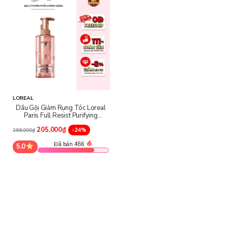
LOREAL
Dầu Gội Giảm Rụng Tóc Loreal
Paris Full Resist Purifying
Shampoo
205,000₫
-24%
269,000₫
Đã bán 486
5.0