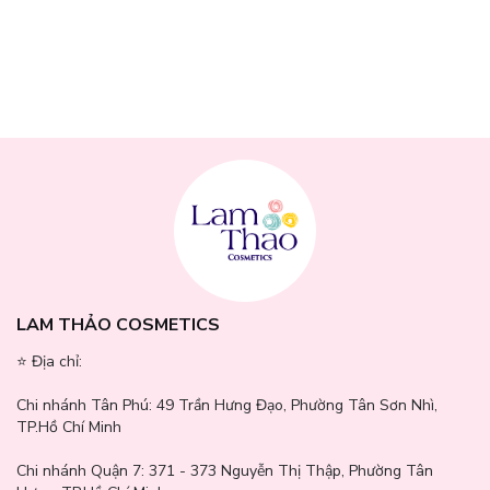
- Arginine:
Phục hồi tóc hư tổn, tăng cường độ chắc khỏe và đàn
hồi cho mái tóc.
- Caffeine + chiết xuất gừng:
Kích thích tuần hoàn da đầu, tạo
điều kiện lý tưởng để tóc mọc khỏe và dày hơn.
LAM THẢO COSMETICS
⭐️ Địa chỉ:
Chi nhánh Tân Phú:
49 Trần Hưng Đạo, Phường Tân Sơn Nhì,
TP.Hồ Chí Minh
Chi nhánh Quận 7:
371 - 373 Nguyễn Thị Thập, Phường Tân