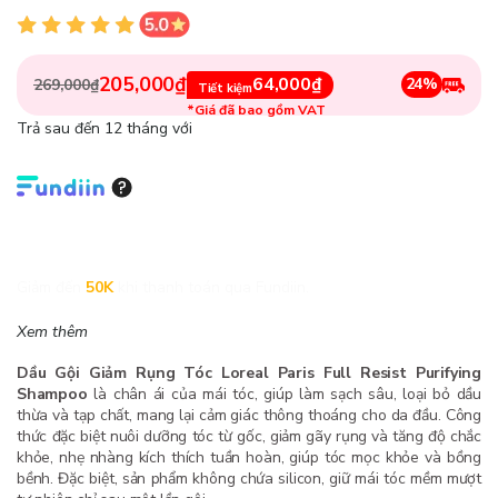
205,000₫
64,000₫
24%
269,000₫
Tiết kiệm
*Giá đã bao gồm VAT
Trả sau đến 12 tháng với
Giảm đến
50K
khi thanh toán qua Fundiin.
Xem thêm
Dầu Gội Giảm Rụng Tóc Loreal Paris Full Resist Purifying
Shampoo
là chân ái của mái tóc, giúp làm sạch sâu, loại bỏ dầu
thừa và tạp chất, mang lại cảm giác thông thoáng cho da đầu. Công
thức đặc biệt nuôi dưỡng tóc từ gốc, giảm gãy rụng và tăng độ chắc
khỏe, nhẹ nhàng kích thích tuần hoàn, giúp tóc mọc khỏe và bồng
bềnh. Đặc biệt, sản phẩm không chứa silicon, giữ mái tóc mềm mượt