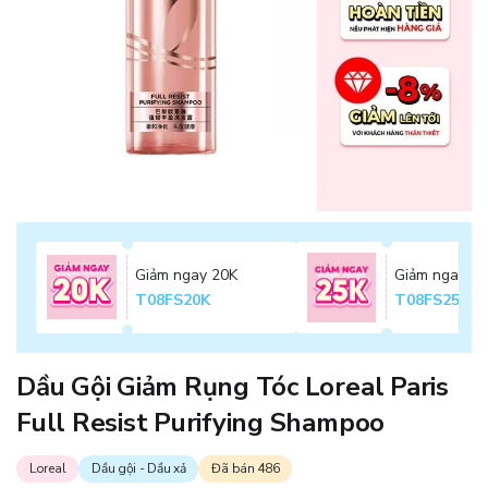
Giảm ngay 20K
Giảm ngay 2
T08FS20K
T08FS25K
Dầu Gội Giảm Rụng Tóc Loreal Paris
Full Resist Purifying Shampoo
Loreal
Dầu gội - Dầu xả
Đã bán 486