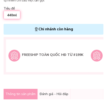
tự nhiên chỉ sau một lần gội.
Tiêu đề
440ml
Chi nhánh còn hàng
L
H
t
FREESHIP TOÀN QUỐC HĐ TỪ #199K
9
Q
g
Thông tin sản phẩm
Đánh giá - Hỏi đáp