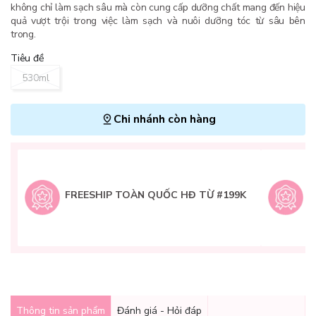
không chỉ làm sạch sâu mà còn cung cấp dưỡng chất mang đến hiệu
quả vượt trội trong việc làm sạch và nuôi dưỡng tóc từ sâu bên
trong.
Tiêu đề
530ml
Chi nhánh còn hàng
L
H
t
FREESHIP TOÀN QUỐC HĐ TỪ #199K
9
Q
g
Thông tin sản phẩm
Đánh giá - Hỏi đáp