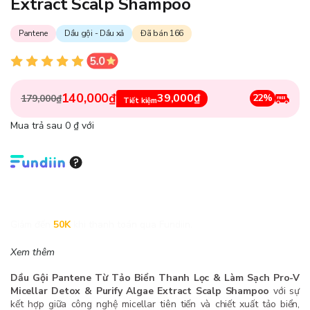
Extract Scalp Shampoo
Pantene
Dầu gội - Dầu xả
Đã bán 166
140,000₫
39,000₫
22%
179,000₫
Tiết kiệm
Mua trả sau 0 ₫ với
Giảm đến
50K
khi thanh toán qua Fundiin.
Xem thêm
Dầu Gội Pantene Từ Tảo Biển Thanh Lọc & Làm Sạch Pro-V
Micellar Detox & Purify Algae Extract Scalp Shampoo
với sự
kết hợp giữa công nghệ micellar tiên tiến và chiết xuất tảo biển,