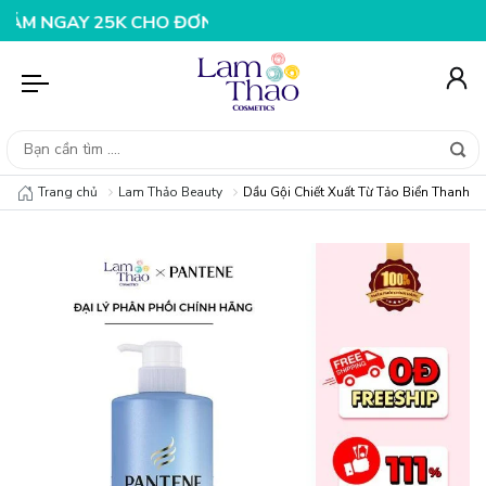
GAY 25K CHO ĐƠN HÀNG 99K
NHẬP MÃ T08FS20K - GIẢM
Trang chủ
Lam Thảo Beauty
Dầu Gội Chiết Xuất Từ Tảo Biển Thanh L