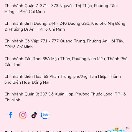
giúp tóc và da đầu khỏe mạnh hơn.
Chi nhánh Quận 7:
371 - 373 Nguyễn Thị Thập, Phường Tân
Hưng, TP.Hồ Chí Minh
Chiết xuất dưa leo: Làm sạch nhẹ nhàng, nuôi dưỡng da đầu, giúp
làm mát và giảm ngứa. Dưa leo còn bảo vệ da đầu khỏi các tác
Chi nhánh Bình Dương:
244 - 246 Đường GS1, Khu phố Nhị Đồng
nhân gây hại từ môi trường và giữ tóc luôn tươi mới, khỏe mạnh.
2, Phường Dĩ An, TP.Hồ Chí Minh
Công nghệ Micellar: Công nghệ này giúp làm sạch sâu da đầu, loại
bỏ bã nhờn và các tạp chất siêu nhỏ mà không làm mất đi độ ẩm
Chi nhánh Gò Vấp:
771 - 777 Quang Trung, Phường An Hội Tây,
tự nhiên của tóc và da đầu, giúp tóc luôn sạch và mềm mại.
TP.Hồ Chí Minh
Không chứa Silicone, Paraben, màu nhuộm: Sản phẩm hoàn toàn
Chi nhánh Cần Thơ:
65A Mậu Thân, Phường Ninh Kiều, Thành Phố
an toàn cho da đầu nhạy cảm và tóc yếu, không gây hại hay kích
Cần Thơ
ứng. Thích hợp cho những ai cần sự nhẹ nhàng và an toàn trong
chăm sóc tóc.
Chi nhánh Biên Hoà:
69 Phan Trung, phường Tam Hiệp, Thành
phố Biên Hòa, Đồng Nai
Hương thơm tươi mát từ chiết xuất thiên nhiên: Mang lại cảm giác
thư giãn, dễ chịu mỗi lần sử dụng, giúp nâng cao trải nghiệm chăm
Chi nhánh Quận 9: 337 Đỗ Xuân Hợp, Phường Phước Long, TP.Hồ
sóc tóc.
Chí Minh