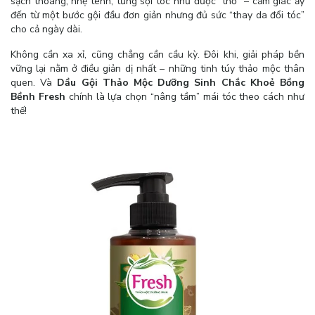
sạch thoáng, nhẹ tênh, từng sợi tóc như được “thở” – cảm giác ấy
đến từ một bước gội đầu đơn giản nhưng đủ sức “thay da đổi tóc”
cho cả ngày dài.
Không cần xa xỉ, cũng chẳng cần cầu kỳ. Đôi khi, giải pháp bền
vững lại nằm ở điều giản dị nhất – những tinh túy thảo mộc thân
quen. Và
Dầu Gội Thảo Mộc Dưỡng Sinh Chắc Khoẻ Bồng
Bềnh Fresh
chính là lựa chọn “nâng tầm” mái tóc theo cách như
thế!