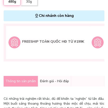
480g
30g
Chi nhánh còn hàng
L
H
t
FREESHIP TOÀN QUỐC HĐ TỪ #199K
9
Q
g
Thông tin sản phẩm
Đánh giá - Hỏi đáp
Có những trải nghiệm rất khác, đủ để khiến ta “nghiện” từ lần đầu.
Một buổi sáng thoang thoảng hương thảo mộc dễ chịu, mái tóc