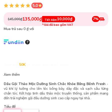
135,000₫
10,000₫
7%
145,000₫
Tiết kiệm
*Giá đã bao gồm VAT
Mua trả sau 0 ₫ với
Giảm đến
50K
khi thanh toán qua Fundiin.
Xem thêm
Dầu Gội Thảo Mộc Dưỡng Sinh Chắc Khỏe Bồng Bềnh Fresh
-
vũ khí lý tưởng cho lên tóc bồng bảy, dày đặc và sạch sâu từng
chân tóc. Kết hợp tinh dầu thảo mộc truyền thống, sản phẩm mang
đến trải nghiệm gội đầu dưỡng sinh cao cấp ngay tại nhà.
Tiêu đề