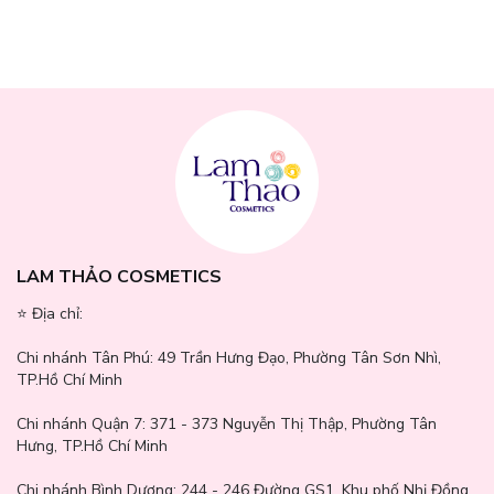
LAM THẢO COSMETICS
⭐️ Địa chỉ:
Chi nhánh Tân Phú:
49 Trần Hưng Đạo, Phường Tân Sơn Nhì,
TP.Hồ Chí Minh
Chi nhánh Quận 7:
371 - 373 Nguyễn Thị Thập, Phường Tân
Hưng, TP.Hồ Chí Minh
Hướng dẫn sử dụng:
Chi nhánh Bình Dương:
244 - 246 Đường GS1, Khu phố Nhị Đồng