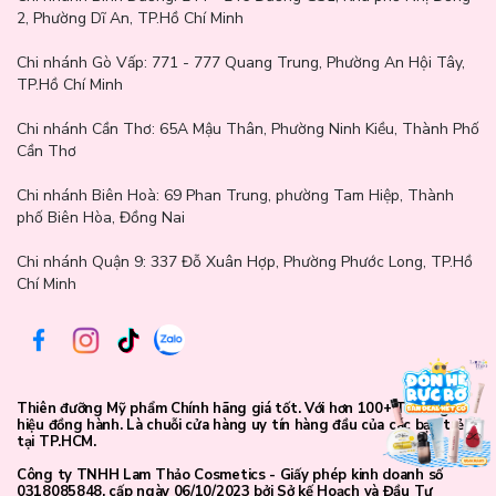
2, Phường Dĩ An, TP.Hồ Chí Minh
Làm ướt toàn bộ tóc bằng nước ấm để mở lỗ chân lông, dễ dàng
làm sạch.
Chi nhánh Gò Vấp:
771 - 777 Quang Trung, Phường An Hội Tây,
TP.Hồ Chí Minh
Lấy lượng dầu gội vừa đủ (khoảng 5-7ml), tạo bọt trên tay trước
khi thoa lên tóc.
Chi nhánh Cần Thơ:
65A Mậu Thân, Phường Ninh Kiều, Thành Phố
Cần Thơ
Massage nhẹ nhàng da đầu trong 3-5 phút để các dưỡng chất
thẩm thấu sâu.
Chi nhánh Biên Hoà:
69 Phan Trung, phường Tam Hiệp, Thành
Xả sạch với nước mát hoặc nước ấm, đảm bảo không còn dầu gội
phố Biên Hòa, Đồng Nai
dư thừa.
Chi nhánh Quận 9: 337 Đỗ Xuân Hợp, Phường Phước Long, TP.Hồ
Lau khô nhẹ nhàng bằng khăn mềm và để tóc khô tự nhiên hoặc
Chí Minh
sấy nhẹ ở nhiệt độ thấp.
Tip:
Để đạt hiệu quả tối ưu, có thể kết hợp với dầu xả hoặc serum
dưỡng thảo mộc Fresh.
Tóc chắc khoẻ, bồng bềnh không còn là điều xa vời – nhất là khi
Thiên đưỡng Mỹ phẩm Chính hãng giá tốt. Với hơn 100+ Thương
bạn chọn đúng sản phẩm phù hợp. Với
Dầu Gội Thảo Mộc
hiệu đồng hành. Là chuỗi cửa hàng uy tín hàng đầu của các bạn trẻ
tại TP.HCM.
Dưỡng Sinh Chắc Khoẻ Bồng Bềnh Fresh,
mỗi lần gội không chỉ
giúp thanh lọc da đầu mà còn tái tạo lại năng lượng cho chính
Công ty TNHH Lam Thảo Cosmetics - Giấy phép kinh doanh số
bạn.
0318085848, cấp ngày 06/10/2023 bởi Sở kế Hoạch và Đầu Tư