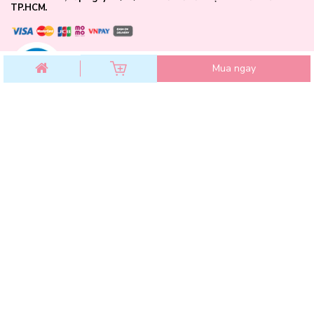
TP.HCM.
Đừng để mái tóc cứ mãi trong tình trạng yếu ớt, xơ rối và dễ gãy
rụng! Đã đến lúc bạn trải nghiệm cảm giác nhẹ đầu, sạch tóc và
bồng bềnh cùng Dầu Gội Thảo Mộc Dưỡng Sinh Chắc Khoẻ Bồng
Bềnh Fresh.
Mua ngay
Chỉ cần một click tại Lam Thảo Cosmetics
, sản phẩm chính
hãng, giao nhanh – đầy đủ ưu đãi chờ bạn!
CHĂM SÓC KHÁCH HÀNG
Chính sách đổi trả
Chính sách bảo mật
Chính sách thanh toán
Điều khoản dịch vụ
Hướng dẫn mua hàng
Hướng dẫn thanh toán VNPAY
Hóa Đơn GTGT