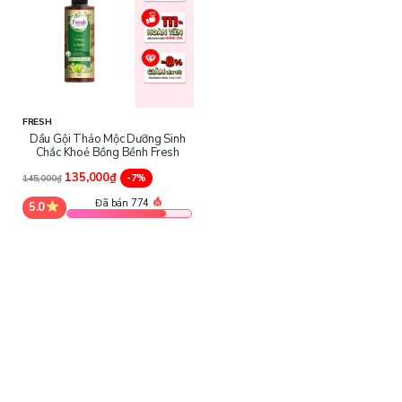
mỗi lần gội
FRESH
Dầu Gội Thảo Mộc Dưỡng Sinh
Chắc Khoẻ Bồng Bềnh Fresh
135,000₫
-7%
145,000₫
Đã bán 774
5.0