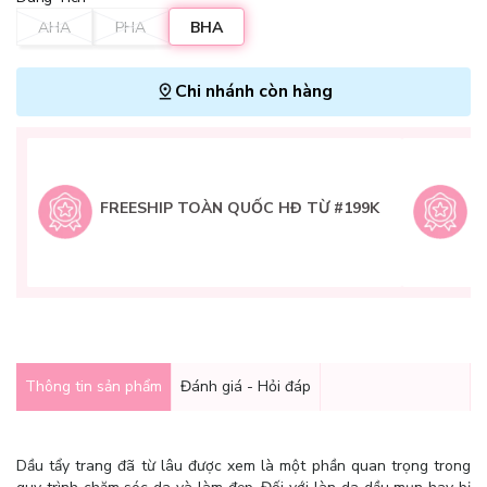
AHA
PHA
BHA
Chi nhánh còn hàng
L
H
t
FREESHIP TOÀN QUỐC HĐ TỪ #199K
9
Q
g
Thông tin sản phẩm
Đánh giá - Hỏi đáp
Dầu tẩy trang đã từ lâu được xem là một phần quan trọng trong