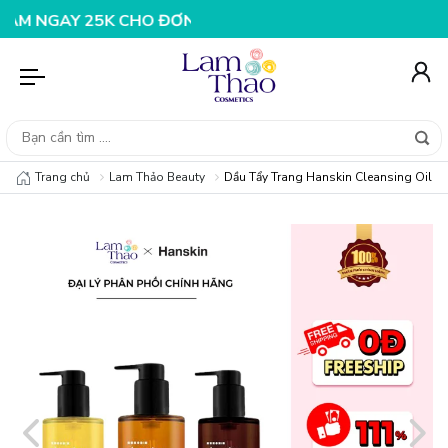
 30K CHO ĐƠN HÀNG 199K
NHẬP MÃ T08FS25K - GIẢM N
Trang chủ
Lam Thảo Beauty
Dầu Tẩy Trang Hanskin Cleansing Oil &