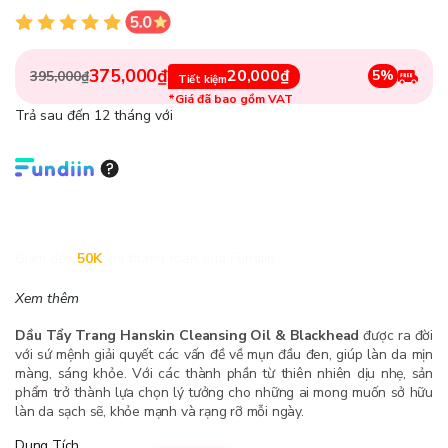
375,000₫
20,000₫
5%
395,000₫
Tiết kiệm
*Giá đã bao gồm VAT
Trả sau đến 12 tháng với
Giảm đến
50K
khi thanh toán qua Fundiin.
Xem thêm
Dầu Tẩy Trang Hanskin Cleansing Oil & Blackhead
được ra đời
với sứ mệnh giải quyết các vấn đề về mụn đầu đen, giúp làn da mịn
màng, sáng khỏe. Với các thành phần từ thiên nhiên dịu nhẹ, sản
phẩm trở thành lựa chọn lý tưởng cho những ai mong muốn sở hữu
làn da sạch sẽ, khỏe mạnh và rạng rỡ mỗi ngày.
Dung Tích