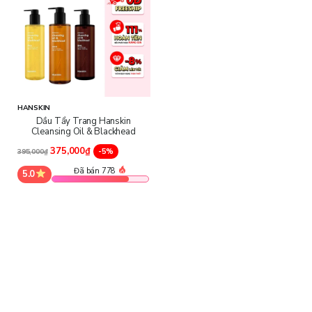
HANSKIN
Dầu Tẩy Trang Hanskin
Cleansing Oil & Blackhead
375,000₫
-5%
395,000₫
Đã bán 778
5.0
Cung cấp độ ẩm cho da