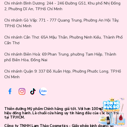
jojoba và hạt diêm mạch, sản phẩm không chỉ giúp làm sạch mà
Chi nhánh Bình Dương:
244 - 246 Đường GS1, Khu phố Nhị Đồng
còn nuôi dưỡng làn da hiệu quả.
2, Phường Dĩ An, TP.Hồ Chí Minh
Các hoạt chất như Acid Salicylic, BHA, AHA, PHA giúp loại bỏ tế
Chi nhánh Gò Vấp:
771 - 777 Quang Trung, Phường An Hội Tây,
bào chết một cách nhẹ nhàng, kiểm soát dầu thừa và ngăn ngừa
TP.Hồ Chí Minh
mụn đầu đen quay trở lại.
Chi nhánh Cần Thơ:
65A Mậu Thân, Phường Ninh Kiều, Thành Phố
Cần Thơ
Chi nhánh Biên Hoà:
69 Phan Trung, phường Tam Hiệp, Thành
phố Biên Hòa, Đồng Nai
Chi nhánh Quận 9: 337 Đỗ Xuân Hợp, Phường Phước Long, TP.Hồ
Chí Minh
Thiên đưỡng Mỹ phẩm Chính hãng giá tốt. Với hơn 100+ Thương
hiệu đồng hành. Là chuỗi cửa hàng uy tín hàng đầu của các bạn trẻ
tại TP.HCM.
Công ty TNHH Lam Thảo Cosmetics - Giấy phép kinh doanh số