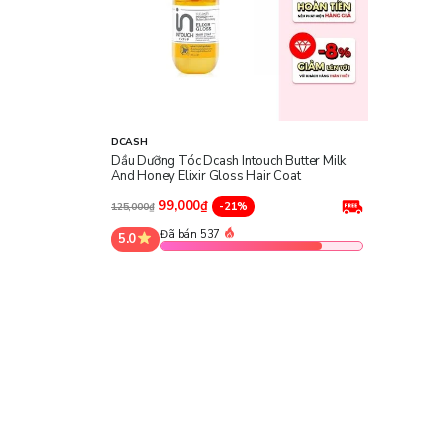
DCASH
Dầu Dưỡng Tóc Dcash Intouch Butter Milk
And Honey Elixir Gloss Hair Coat
99,000₫
-21%
125,000₫
Đã bán 537
5.0