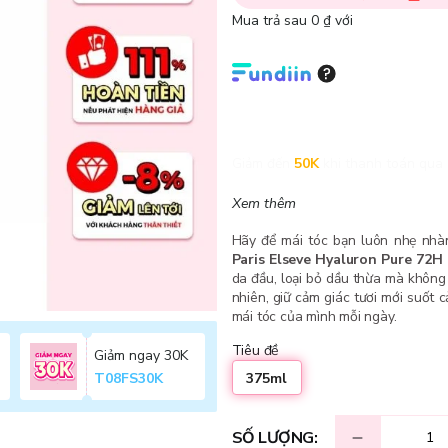
Mua trả sau 0 ₫ với
Giảm đến
50K
khi thanh toán qua 
Xem thêm
Hãy để mái tóc bạn luôn nhẹ nhà
Paris Elseve Hyaluron Pure 72H
da đầu, loại bỏ dầu thừa mà khôn
nhiên, giữ cảm giác tươi mới suốt 
mái tóc của mình mỗi ngày.
Tiêu đề
Giảm ngay 30K
375ml
T08FS30K
SỐ LƯỢNG: