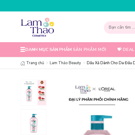
NHẬP MÃ T08FS30K - GIẢM NGAY 30K
DANH MỤC SẢN PHẨM
SẢN PHẨM MỚI
💝 DEAL
Trang chủ
Lam Thảo Beauty
Dầu Xả Dành Cho Da Đầu Dầ