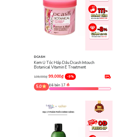
DCASH
Kem Ủ Tóc Hấp Dầu Dcash Intouch
Botanical Vitamin E Treatment
99,000₫
-9%
109,000₫
Đã bán 17
5.0