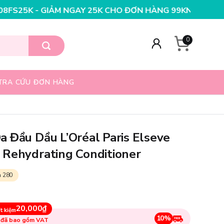
 25K CHO ĐƠN HÀNG 99K
NHẬP MÃ T08FS20K - GIẢM NG
0
TRA CỨU ĐƠN HÀNG
 Đầu Dầu L’Oréal Paris Elseve
 Rehydrating Conditioner
n 280
20,000₫
t kiệm
10%
 đã bao gồm VAT