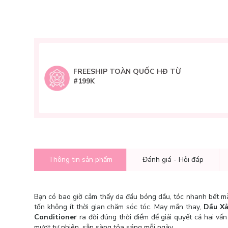
FREESHIP TOÀN QUỐC HĐ TỪ
#199K
Thông tin sản phẩm
Đánh giá - Hỏi đáp
Bạn có bao giờ cảm thấy da đầu bóng dầu, tóc nhanh bết mà 
tốn không ít thời gian chăm sóc tóc. May mắn thay,
Dầu Xả
Conditioner
ra đời đúng thời điểm để giải quyết cả hai v
mượt tự nhiên, sẵn sàng tỏa sáng mỗi ngày.