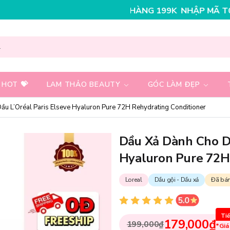
 CHO ĐƠN HÀNG 199K
NHẬP MÃ T08FS25K - GIẢM NGAY
 HOT 💝
LAM THẢO BEAUTY
GÓC LÀM ĐẸP
u L’Oréal Paris Elseve Hyaluron Pure 72H Rehydrating Conditioner
Dầu Xả Dành Cho Da
Hyaluron Pure 72H
Loreal
Dầu gội - Dầu xả
Đã bá
Tiế
179,000₫
199,000₫
*Giá