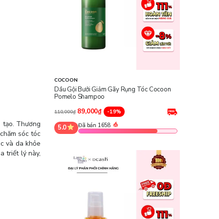
COCOON
Dầu Gội Bưởi Giảm Gãy Rụng Tóc Cocoon
Pomelo Shampoo
89,000₫
-19%
110,000₫
g tạo. Thương
Đã bán 1658
5.0
 chăm sóc tóc
óc và da khỏe
 triết lý này,