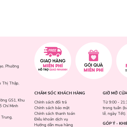
ạo, Phường
 Thị Thập,
CHĂM SÓC KHÁCH HÀNG
GIỜ MỞ CỬ
ường GS1, Khu
Chính sách đổi trả
Từ 9:00 - 21:
ồ Chí Minh
Chính sách bảo mật
trong tuần (
Chính sách thanh toán
lễ, ngày Tết).
 Trung,
Điều khoản dịch vụ
GÓP Ý - KHI
Hướng dẫn mua hàng