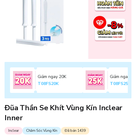
Giảm ngay 20K
Giảm ngay 2
T08FS20K
T08FS25K
Đũa Thần Se Khít Vùng Kín Inclear
Inner
Inclear
Chăm Sóc Vùng Kín
Đã bán 1439