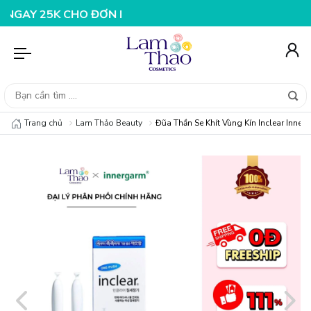
30K CHO ĐƠN HÀNG 199K
NHẬP MÃ T08FS25K - GIẢM NG
Trang chủ
Lam Thảo Beauty
Đũa Thần Se Khít Vùng Kín Inclear Inner