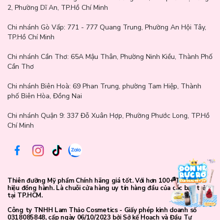
2, Phường Dĩ An, TP.Hồ Chí Minh
Hướng dẫn sử dụng:
Chi nhánh Gò Vấp:
771 - 777 Quang Trung, Phường An Hội Tây,
TP.Hồ Chí Minh
Vệ sinh tay sạch sẽ
trước khi sử dụng.
Chi nhánh Cần Thơ:
65A Mậu Thân, Phường Ninh Kiều, Thành Phố
Rửa vùng kín nhẹ nhàng
với nước ấm và lau khô.
Cần Thơ
Mở nắp đũa, nhẹ nhàng đưa phần đầu đũa vào trong vùng kín
(tầm 3 - 5 cm).
Chi nhánh Biên Hoà:
69 Phan Trung, phường Tam Hiệp, Thành
phố Biên Hòa, Đồng Nai
Nhấn nhẹ để dung dịch thảo dược bên trong thấm vào niêm mạc
vùng kín.
Chi nhánh Quận 9: 337 Đỗ Xuân Hợp, Phường Phước Long, TP.Hồ
Chí Minh
Rút đũa ra, nằm thư giãn hoặc đứng yên 3 - 5 phút để dung dịch
phát huy hiệu quả.
Tần suất dùng:
1 lần/ngày vào buổi tối trước khi ngủ. Có thể
tăng 2 lần/ngày nếu cần hỗ trợ phục hồi chuyên sâu.
Thiên đưỡng Mỹ phẩm Chính hãng giá tốt. Với hơn 100+ Thương
Không nên sử dụng trong những ngày đang hành kinh.
hiệu đồng hành. Là chuỗi cửa hàng uy tín hàng đầu của các bạn trẻ
tại TP.HCM.
Công ty TNHH Lam Thảo Cosmetics - Giấy phép kinh doanh số
0318085848, cấp ngày 06/10/2023 bởi Sở kế Hoạch và Đầu Tư