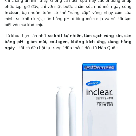
khi chẳng ai nhìn thấy. Không cần đến spa hay các phương pháp
phức tạp, giờ đây, chỉ với một bước chăm sóc nhỏ mỗi ngày cùng
Inclear
, bạn hoàn toàn có thể "nâng cấp" vùng nhạy cảm của
mình: se khít rõ rệt, cân bằng pH, dưỡng mềm mịn và nói lời tạm
biệt với mùi khó chịu.
Từ khóa bạn cần nhớ:
se khít tự nhiên, làm sạch vùng kín, cân
bằng pH, giảm mùi, collagen, không kích ứng, dùng hằng
ngày
– tất cả đều hội tụ trong "đũa thần" đến từ Hàn Quốc.