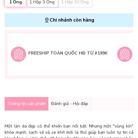
1 Ống
1 Hộp 3 Ống
1 Hộp 10 Ống
Chi nhánh còn hàng
L
H
t
FREESHIP TOÀN QUỐC HĐ TỪ #199K
9
Q
g
Thông tin sản phẩm
Đánh giá - Hỏi đáp
Một làn da đẹp có thể khiến bạn nổi bật. Nhưng một "vùng kín"
khỏe mạnh, sạch sẽ và se khít mới là thứ giúp bạn luôn tự tin cả