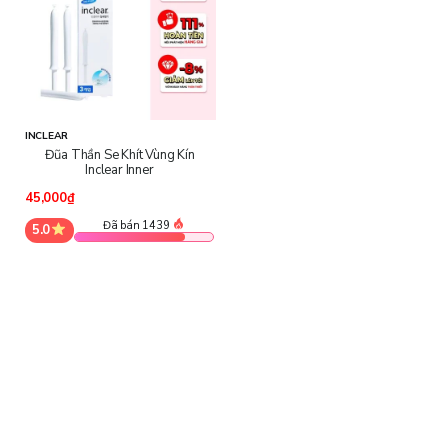
INCLEAR
Đũa Thần Se Khít Vùng Kín
Inclear Inner
45,000₫
Đã bán 1439
5.0