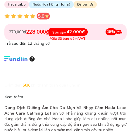
Hada Labo
Nước Hoa Hồng ( Toner)
Đã bán 89
228,000₫
42,000₫
16%
270,000₫
Tiết kiệm
*Giá đã bao gồm VAT
Trả sau đến 12 tháng với
Giảm đến
50K
khi thanh toán qua Fundiin.
Xem thêm
Dung Dịch Dưỡng Ẩm Cho Da Mụn Và Nhạy Cảm Hada Labo
Acne Care Calming Lotion
với khả năng kháng khuẩn vượt trội,
dung dịch dưỡng ẩm nhà Hada Labo giúp làm dịu những nốt mụn
đỏ, giảm thâm, đồng thời cung cấp độ ẩm ngay sau khi sử dụng, giữ
nước hiệu quả đem lại làn da mềm mại, căng mịn đầy tự nhiên.