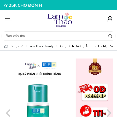
 CHO ĐƠN HÀNG 199K
NHẬP MÃ T08FS25K - GIẢM NGAY 
Trang chủ
Lam Thảo Beauty
Dung Dịch Dưỡng Ẩm Cho Da Mụn Và Nh