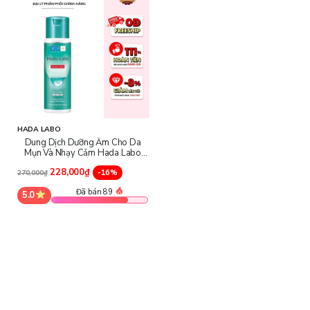
chân lông, hỗ trợ ngăn ngừa mụn hiệu quả.
Kiểm soát dầu thừa: Squalane giúp điều tiết lượng dầu trên da,
cho da cảm giác khô thoáng, mịn màng suốt cả ngày.
HADA LABO
Dung Dịch Dưỡng Ẩm Cho Da
Mụn Và Nhạy Cảm Hada Labo
Acne Care Calming Lotion
228,000₫
-16%
270,000₫
Đã bán 89
5.0