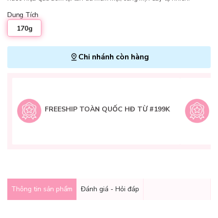
Dung Tích
170g
Chi nhánh còn hàng
L
H
t
FREESHIP TOÀN QUỐC HĐ TỪ #199K
9
Q
g
Thông tin sản phẩm
Đánh giá - Hỏi đáp