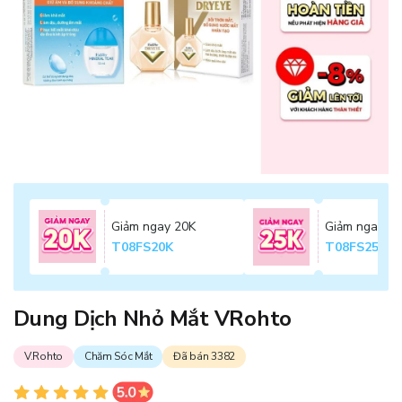
Giảm ngay 20K
Giảm ngay 2
T08FS20K
T08FS25K
Dung Dịch Nhỏ Mắt VRohto
V.Rohto
Chăm Sóc Mắt
Đã bán 3382