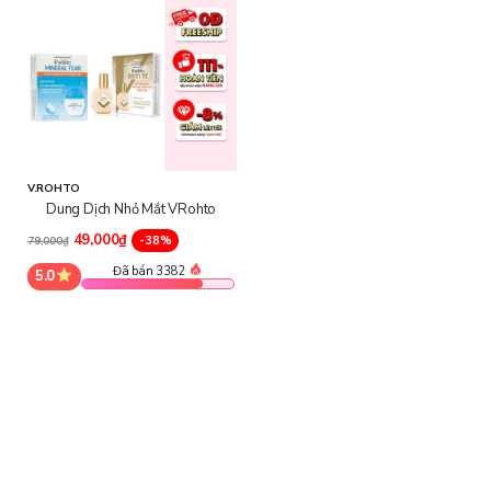
- Dung Dịch Nhỏ Mắt V.Rohto Dryeye 13m
l có tác dụng: giúp
bổ sung nước mắt nhân tạo để tạo độ ẩm cho mắt khô, mắt mỏi;
giúp làm dịu tình trạng khô mắt, mỏi mắt, giảm cảm giác khó chịu,
cộm mắt khi tiếp xúc với nắng gió và các thiết bị điện tử trong thời
gian dài; giúp tạo lớp màng bảo vệ bề mặt giác mạc, giúp duy trì
độ ẩm cho mắt và ngăn ngừa các thành phần trong nước mắt bốc
hơi để giảm khô mắt một cách hiệu quả. Sản phẩm phù hợp cho
người thường xuyên khô mắt hoặc đã phẫu thuật tật khúc xạ.
V.ROHTO
Dung Dịch Nhỏ Mắt VRohto
49,000₫
-38%
79,000₫
Đã bán 3382
5.0