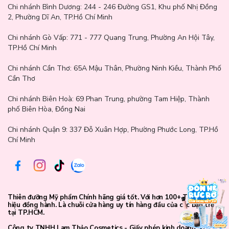
Chi nhánh Bình Dương:
244 - 246 Đường GS1, Khu phố Nhị Đồng
2, Phường Dĩ An, TP.Hồ Chí Minh
Chi nhánh Gò Vấp:
771 - 777 Quang Trung, Phường An Hội Tây,
TP.Hồ Chí Minh
Chi nhánh Cần Thơ:
65A Mậu Thân, Phường Ninh Kiều, Thành Phố
Cần Thơ
Chi nhánh Biên Hoà:
69 Phan Trung, phường Tam Hiệp, Thành
phố Biên Hòa, Đồng Nai
Chi nhánh Quận 9: 337 Đỗ Xuân Hợp, Phường Phước Long, TP.Hồ
Chí Minh
Thiên đưỡng Mỹ phẩm Chính hãng giá tốt. Với hơn 100+ Thương
hiệu đồng hành. Là chuỗi cửa hàng uy tín hàng đầu của các bạn trẻ
tại TP.HCM.
Công ty TNHH Lam Thảo Cosmetics - Giấy phép kinh doanh số