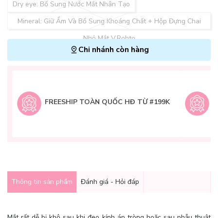
Dry eye: Bổ Sung Nước Mắt Nhân Tạo
Mineral: Giữ Ẩm Và Bổ Sung Khoáng Chất + Hộp Đựng Chai
Nhỏ Mắt V.Rohto
Chi nhánh còn hàng
L
H
t
FREESHIP TOÀN QUỐC HĐ TỪ #199K
9
Q
g
Thông tin sản phẩm
Đánh giá - Hỏi đáp
Mắt rất dễ bị khô sau khi đeo kính áp tròng hoặc sau phẫu thuật