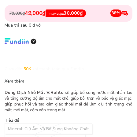
49,000₫
30,000₫
38%
79,000₫
Tiết kiệm
Mua trả sau 0 ₫ với
Giảm đến
50K
khi thanh toán qua Fundiin.
Xem thêm
Dung Dịch Nhỏ Mắt V.Rohto
sẽ giúp bổ sung nước mắt nhân tạo
và tăng cường độ ẩm cho mắt khô, giúp bôi trơn và bảo vệ giác mạc,
giúp phục hồi và tạo cảm giác thoải mái để làm dịu tình trạng khô
mắt, mỏi mắt, cộm xốn trong mắt.
Tiêu đề
Mineral: Giữ Ẩm Và Bổ Sung Khoáng Chất