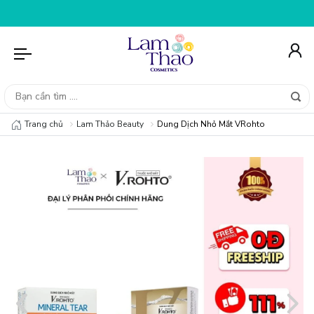
GIẢM NGAY 25K CHO ĐƠN HÀNG 99K
NHẬP MÃ T08FS20K 
Trang chủ
Lam Thảo Beauty
Dung Dịch Nhỏ Mắt VRohto