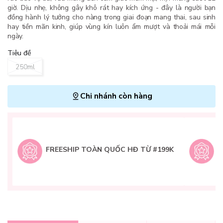
giờ. Dịu nhẹ, không gây khô rát hay kích ứng - đây là người bạn
đồng hành lý tưởng cho nàng trong giai đoạn mang thai, sau sinh
hay tiền mãn kinh, giúp vùng kín luôn ẩm mượt và thoải mái mỗi
ngày.
Tiêu đề
250ml
Chi nhánh còn hàng
L
H
t
FREESHIP TOÀN QUỐC HĐ TỪ #199K
9
Q
g