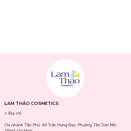
- Axit Lactic:
Hỗ trợ duy trì môi trường pH lý tưởng, bảo vệ lợi
khuẩn Lactobacillus và ngăn ngừa viêm nhiễm phụ khoa hiệu quả.
LAM THẢO COSMETICS
⭐️ Địa chỉ:
Chi nhánh Tân Phú:
49 Trần Hưng Đạo, Phường Tân Sơn Nhì,
TP.Hồ Chí Minh