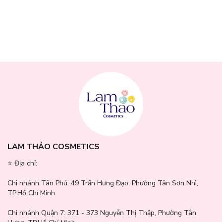
- Sau khi sử dụng, giặt sạch găng tay với nước, vắt nhẹ và phơi
khô.
LAM THẢO COSMETICS
⭐️ Địa chỉ:
Chi nhánh Tân Phú:
49 Trần Hưng Đạo, Phường Tân Sơn Nhì,
TP.Hồ Chí Minh
Chi nhánh Quận 7:
371 - 373 Nguyễn Thị Thập, Phường Tân