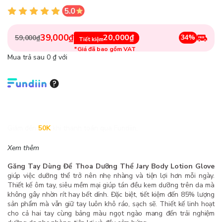
39,000₫
20,000₫
34%
59,000₫
Tiết kiệm
*Giá đã bao gồm VAT
Mua trả sau 0 ₫ với
Giảm đến
50K
khi thanh toán qua Fundiin.
Xem thêm
Găng Tay Dùng Để Thoa Dưỡng Thể Jary Body Lotion Glove
giúp việc dưỡng thể trở nên nhẹ nhàng và tiện lợi hơn mỗi ngày.
Thiết kế ôm tay, siêu mềm mại giúp tán đều kem dưỡng trên da mà
không gây nhờn rít hay bết dính. Đặc biệt, tiết kiệm đến 85% lượng
sản phẩm mà vẫn giữ tay luôn khô ráo, sạch sẽ. Thiết kế linh hoạt
cho cả hai tay cùng bảng màu ngọt ngào mang đến trải nghiệm