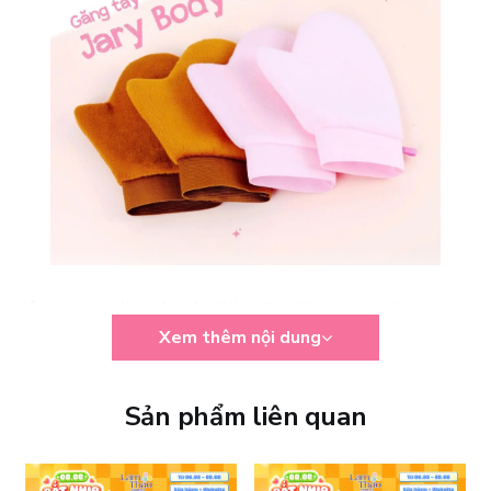
Công dụng đặc biệt của Găng Tay Thoa Kem Body Jary
Xem thêm nội dung
Không chỉ đơn thuần là một phụ kiện hỗ trợ thoa kem, Găng Tay
Dùng Để Thoa Dưỡng Thể Jary Body Lotion Glove còn được thiết
kế để nâng cao trải nghiệm chăm sóc da toàn thân mỗi ngày.
Sản phẩm liên quan
- Tán kem đều hơn:
Trải đều lotion trên bề mặt da, hạn chế vệt
trắng và tình trạng loang lổ.