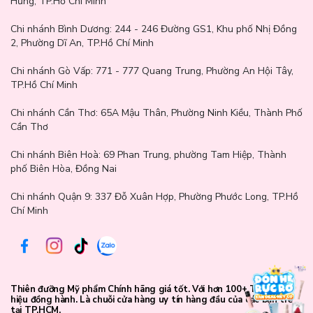
Hưng, TP.Hồ Chí Minh
Dành cho những khoảnh khắc chăm sóc da dịu dàng hơn
Chi nhánh Bình Dương:
244 - 246 Đường GS1, Khu phố Nhị Đồng
với Jary
2, Phường Dĩ An, TP.Hồ Chí Minh
Chăm sóc da toàn thân sẽ trở nên nhẹ nhàng và dễ chịu hơn khi
Chi nhánh Gò Vấp:
771 - 777 Quang Trung, Phường An Hội Tây,
bạn lựa chọn
Găng Tay Dùng Để Thoa Dưỡng Thể Jary Body
TP.Hồ Chí Minh
Lotion Glove
trong routine dưỡng thể hằng ngày. Từng thao tác
thoa kem trở nên mượt mà, gọn gàng và tiết kiệm hơn, giúp việc
Chi nhánh Cần Thơ:
65A Mậu Thân, Phường Ninh Kiều, Thành Phố
chăm sóc da trở nên đơn giản mà vẫn hiệu quả. Ghé Lam Thảo
Cần Thơ
Cosmetics để chọn mua sản phẩm chính hãng và cùng Lam Thảo
nuôi dưỡng làn da rạng rỡ theo cách dịu dàng nhất nhé 💗
Chi nhánh Biên Hoà:
69 Phan Trung, phường Tam Hiệp, Thành
phố Biên Hòa, Đồng Nai
Chi nhánh Quận 9: 337 Đỗ Xuân Hợp, Phường Phước Long, TP.Hồ
Chí Minh
Thiên đưỡng Mỹ phẩm Chính hãng giá tốt. Với hơn 100+ Thương
hiệu đồng hành. Là chuỗi cửa hàng uy tín hàng đầu của các bạn trẻ
tại TP.HCM.