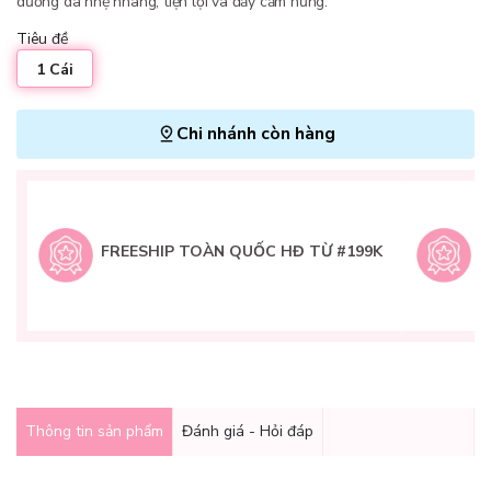
dưỡng da nhẹ nhàng, tiện lợi và đầy cảm hứng.
Tiêu đề
1 Cái
Chi nhánh còn hàng
L
H
t
FREESHIP TOÀN QUỐC HĐ TỪ #199K
9
Q
g
Thông tin sản phẩm
Đánh giá - Hỏi đáp