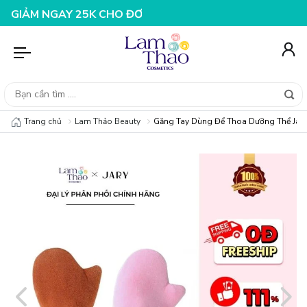
NGAY 25K CHO ĐƠN HÀNG 99K
NHẬP MÃ T08FS20K - GIẢ
Trang chủ
Lam Thảo Beauty
Găng Tay Dùng Để Thoa Dưỡng Thể Jary