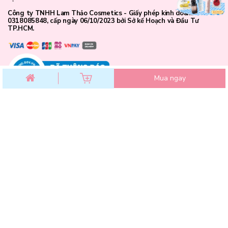
Công ty TNHH Lam Thảo Cosmetics - Giấy phép kinh doanh số
0318085848, cấp ngày 06/10/2023 bởi Sở kế Hoạch và Đầu Tư
TP.HCM.
Mua ngay
CHĂM SÓC KHÁCH HÀNG
Chính sách đổi trả
Chính sách bảo mật
Chính sách thanh toán
Điều khoản dịch vụ
Hướng dẫn mua hàng