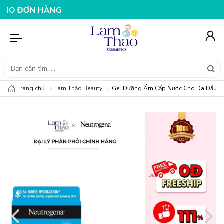
ƠN HÀNG 199K
NHẬP MÃ T08FS25K - GIẢM NGAY 25K CH
Trang chủ
Lam Thảo Beauty
Gel Dưỡng Ẩm Cấp Nước Cho Da Dầu Ne