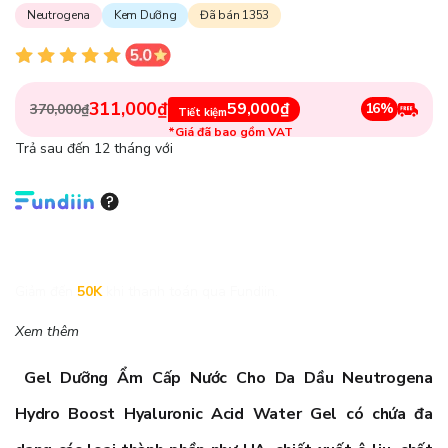
Neutrogena
Kem Dưỡng
Đã bán 1353
311,000₫
59,000₫
16%
370,000₫
Tiết kiệm
*Giá đã bao gồm VAT
Trả sau đến 12 tháng với
Giảm đến
50K
khi thanh toán qua Fundiin.
Xem thêm
Gel Dưỡng Ẩm Cấp Nước Cho Da Dầu Neutrogena
Hydro Boost Hyaluronic Acid Water Gel
có chứa đa