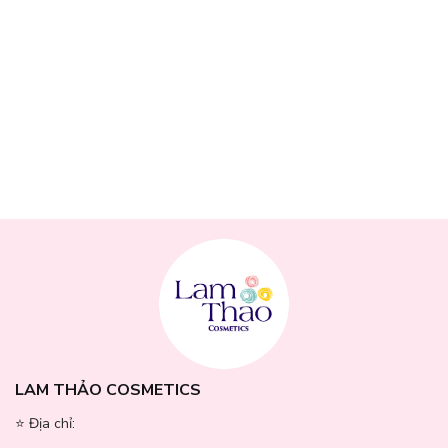
Công dụng:
Xét về thành phần,
Kem Dưỡng Ẩm Cấp Nước Cho Da
Dầu Neutrogena Hydro Boost Hyaluronic Acid Water
Gel
có chứa đa dạng các loại thành phần như hyaluronic
acid, chiết xuất ô liu, chất điện giải, axit amin,
glycerin,... Các thành phần của loại kem dưỡng ẩm này
kết hợp với nhau mang lại hiệu quả cao trong việc cấp
ẩm và giúp da trở nên mịn màng trong 72 giờ.
LAM THẢO COSMETICS
⭐️ Địa chỉ:
Trong đó, thành phần Hyaluronic acid có trong
Kem