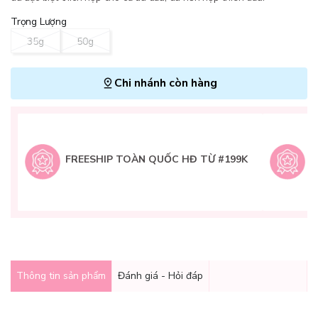
Trọng Lượng
35g
50g
Chi nhánh còn hàng
L
H
t
FREESHIP TOÀN QUỐC HĐ TỪ #199K
9
Q
g
Thông tin sản phẩm
Đánh giá - Hỏi đáp