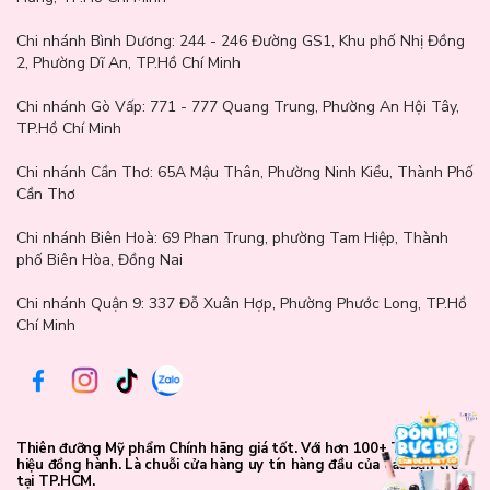
Chi nhánh Bình Dương:
244 - 246 Đường GS1, Khu phố Nhị Đồng
2, Phường Dĩ An, TP.Hồ Chí Minh
Chi nhánh Gò Vấp:
771 - 777 Quang Trung, Phường An Hội Tây,
TP.Hồ Chí Minh
Chi nhánh Cần Thơ:
65A Mậu Thân, Phường Ninh Kiều, Thành Phố
Cần Thơ
Chi nhánh Biên Hoà:
69 Phan Trung, phường Tam Hiệp, Thành
phố Biên Hòa, Đồng Nai
Chi nhánh Quận 9: 337 Đỗ Xuân Hợp, Phường Phước Long, TP.Hồ
Chí Minh
Thành phần chi tiết sản phẩm:
Aqua, Hydroxyethyl Urea, Urea, Niacinamide, Betaine, Trehalose,
Inositol, Xylitol, Butylene Glycol, Propanediol, Adenosine, 10-
Thiên đưỡng Mỹ phẩm Chính hãng giá tốt. Với hơn 100+ Thương
Hydroxydecanoic acid, Glycine Soja (Soybean) Peptide, Propolis
hiệu đồng hành. Là chuỗi cửa hàng uy tín hàng đầu của các bạn trẻ
Extract, Salix Alba (Willow) Bark Extract, Hamamelis Virginiana
tại TP.HCM.