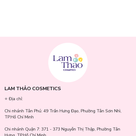
đến làn da sáng mịn. Bên cạnh đó, Niacinamide còn hỗ trợ tăng
sản xuất ceramide và collagen, làm giảm mất nước qua da, cải
thiện độ đàn hồi, hỗ trợ điều trị mụn trứng cá giúp da khoẻ và săn
chắc theo thời gian.
Ngoài ra, kết cấu sản phẩm dạng gel mỏng nhẹ dễ dàng thẩm thấu
cung cấp độ ẩm cho da tốt hơn mà không đem lại cảm giác bết rít
khó chịu, ngăn ngừa tình trạng bít tắc lỗ chân lông.
Thông số sản phẩm:
Thương hiệu sản phẩm: DrCeutics
Nơi xuất xứ: Việt Nam
LAM THẢO COSMETICS
Dung tích/ Khối lượng: 35g - 50g
⭐️ Địa chỉ:
Chi nhánh Tân Phú:
49 Trần Hưng Đạo, Phường Tân Sơn Nhì,
TP.Hồ Chí Minh
Chi nhánh Quận 7:
371 - 373 Nguyễn Thị Thập, Phường Tân
Hưng, TP.Hồ Chí Minh