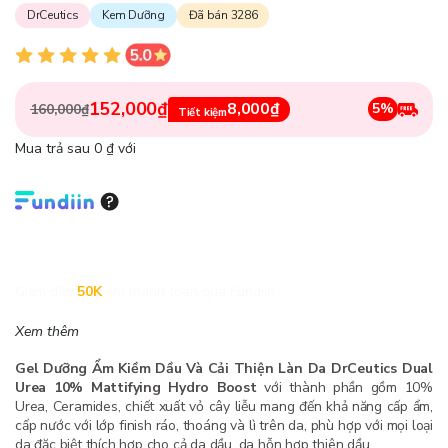
DrCeutics
Kem Dưỡng
Đã bán 3286
152,000₫
8,000₫
5%
160,000₫
Tiết kiệm
Mua trả sau 0 ₫ với
Giảm đến
50K
khi thanh toán qua Fundiin.
Xem thêm
Gel Dưỡng Ẩm Kiềm Dầu Và Cải Thiện Làn Da DrCeutics Dual
Urea 10% Mattifying Hydro Boost
với thành phần gồm 10%
Urea, Ceramides, chiết xuất vỏ cây liễu mang đến khả năng cấp ẩm,
cấp nước với lớp finish ráo, thoáng và lì trên da, phù hợp với mọi loại
da đặc biệt thích hợp cho cả da dầu, da hỗn hợp thiên dầu.