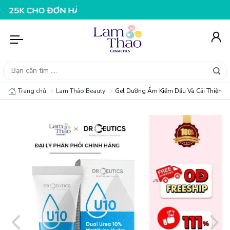
HO ĐƠN HÀNG 199K
NHẬP MÃ T08FS25K - GIẢM NGAY 25
Trang chủ
Lam Thảo Beauty
Gel Dưỡng Ẩm Kiềm Dầu Và Cải Thiện Là