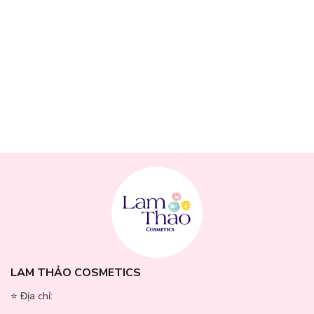
Ingredient Carbomer, Trehalose, Neutral Ingredient
PEG-60 Castor Oil Hydrogenated, Potassium
Hydroxide, Portulac Extract, Licorice (licorice) root
extract, Malpighia Emarginata (Acerola) Fruit Extract,
Huttunia heart-shaped extract, MORUS ALBA BARK
EXTRACT
LAM THẢO COSMETICS
⭐️ Địa chỉ: