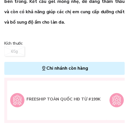
bên trong. Kết cấu gel mỏng nhẹ, dễ dàng thẩm thấu
và còn có khả năng giúp các chị em cung cấp dưỡng chất
và bổ sung độ ẩm cho làn da.
Kích thước
65g
Chi nhánh còn hàng
L
H
t
FREESHIP TOÀN QUỐC HĐ TỪ #199K
9
Q
g