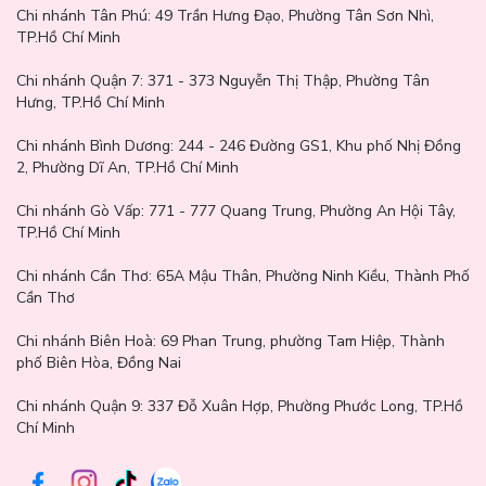
Công dụng:
Chi nhánh Tân Phú:
49 Trần Hưng Đạo, Phường Tân Sơn Nhì,
TP.Hồ Chí Minh
Gel Làm Sáng Da Hỗ Trợ Giảm Thâm Secret Key Snow
Chi nhánh Quận 7:
371 - 373 Nguyễn Thị Thập, Phường Tân
Hưng, TP.Hồ Chí Minh
White Spot Gel
có chứa thành phần như niacinamide
Chi nhánh Bình Dương:
244 - 246 Đường GS1, Khu phố Nhị Đồng
2, Phường Dĩ An, TP.Hồ Chí Minh
kết hợp với các thành phần tự nhiên có chiết xuất từ lô
Chi nhánh Gò Vấp:
771 - 777 Quang Trung, Phường An Hội Tây,
hội, rau sam,... Đây sẽ là hợp chất đóng vai trò trong
TP.Hồ Chí Minh
Chi nhánh Cần Thơ:
65A Mậu Thân, Phường Ninh Kiều, Thành Phố
việc ngăn chặn sự hình thành của các sắc tố melanin.
Cần Thơ
Đồng thời sản phẩm còn có khả năng cải thiện vùng da
Chi nhánh Biên Hoà:
69 Phan Trung, phường Tam Hiệp, Thành
phố Biên Hòa, Đồng Nai
thâm sạm, không đều màu và giúp da trở nên tươi sáng
Chi nhánh Quận 9: 337 Đỗ Xuân Hợp, Phường Phước Long, TP.Hồ
Chí Minh
và mịn màng từ sâu bên trong.