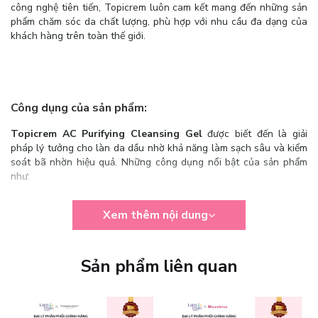
công nghệ tiên tiến, Topicrem luôn cam kết mang đến những sản
phẩm chăm sóc da chất lượng, phù hợp với nhu cầu đa dạng của
khách hàng trên toàn thế giới.
Công dụng của sản phẩm:
Topicrem AC Purifying Cleansing Gel
được biết đến là giải
pháp lý tưởng cho làn da dầu nhờ khả năng làm sạch sâu và kiểm
soát bã nhờn hiệu quả. Những công dụng nổi bật của sản phẩm
như:
Làm sạch sâu: Loại bỏ bụi bẩn, dầu thừa và các tạp chất trên bề
Xem thêm nội dung
mặt da, giúp da thông thoáng và ngăn ngừa mụn hình thành.
Kiểm soát bã nhờn: Hỗ trợ điều tiết lượng dầu nhờn trên da, giảm
thiểu tình trạng bóng dầu, đặc biệt ở vùng chữ T.
Sản phẩm liên quan
Ngăn ngừa mụn: Với công thức kháng khuẩn nhẹ nhàng, sản phẩm
giúp ngăn chặn sự phát triển của vi khuẩn gây mụn, từ đó hạn chế
mụn trứng cá và các vấn đề liên quan.