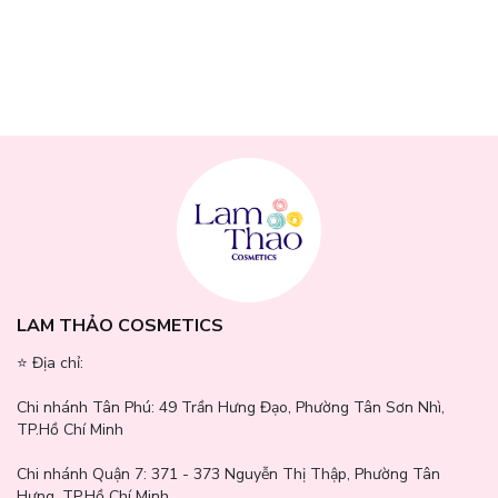
Sodium Lauroyl Sarcosinate: Chất làm sạch dịu nhẹ, giúp loại bỏ
bụi bẩn và dầu nhờn một cách hiệu quả mà không gây kích ứng
cho da.
Niacinamide (Vitamin B3): Có tác dụng kháng viêm, làm dịu da và
hỗ trợ tái tạo hàng rào bảo vệ da, đồng thời làm sáng da và giảm
thâm mụn.
Bảng thành phần chi tiết: Water, Sodium Laureth Sulfate,
Glycerin, Coco-Glucoside, Glyceryl Oleate, Sodium
Cocamphoacetate, Zinc Gluconate, Sodium Chloride, Myristyl
PCA, Glyceryl Caprylate, Allantoin, Citric Acid, Phenoxyethanol,
Acrylates/C10-30 Alkyl Acrylate Crosspolymer, Sodium Sulfate,
Tocopherol, Sodium Hydroxide, Hydrogenated Palm Glycerides
Citrate, Parfum.
LAM THẢO COSMETICS
⭐️ Địa chỉ:
Chi nhánh Tân Phú:
49 Trần Hưng Đạo, Phường Tân Sơn Nhì,
TP.Hồ Chí Minh
Chi nhánh Quận 7:
371 - 373 Nguyễn Thị Thập, Phường Tân
Hưng, TP.Hồ Chí Minh