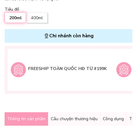
Tiêu đề
200ml
400ml
Chi nhánh còn hàng
L
H
t
FREESHIP TOÀN QUỐC HĐ TỪ #199K
9
Q
g
Thông tin sản phẩm
Câu chuyện thương hiệu
Công dụng
Thà