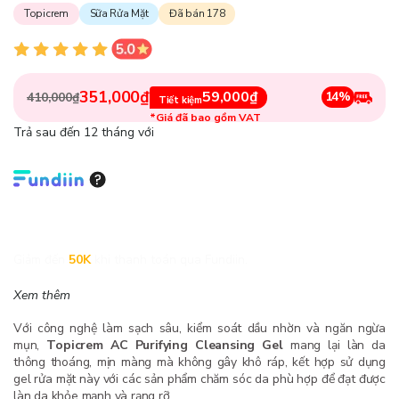
Topicrem
Sữa Rửa Mặt
Đã bán 178
351,000₫
59,000₫
14%
410,000₫
Tiết kiệm
*Giá đã bao gồm VAT
Trả sau đến 12 tháng với
Giảm đến
50K
khi thanh toán qua Fundiin.
Xem thêm
Với công nghệ làm sạch sâu, kiểm soát dầu nhờn và ngăn ngừa
mụn,
Topicrem AC Purifying Cleansing Gel
mang lại làn da
thông thoáng, mịn màng mà không gây khô ráp, kết hợp sử dụng
gel rửa mặt này với các sản phẩm chăm sóc da phù hợp để đạt được
làn da khỏe mạnh và rạng rỡ