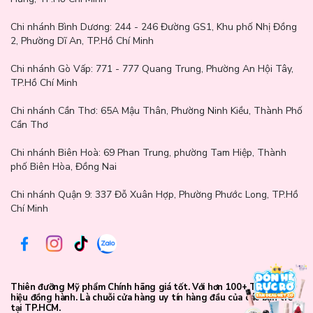
Chi nhánh Bình Dương:
244 - 246 Đường GS1, Khu phố Nhị Đồng
2, Phường Dĩ An, TP.Hồ Chí Minh
Chi nhánh Gò Vấp:
771 - 777 Quang Trung, Phường An Hội Tây,
TP.Hồ Chí Minh
Chi nhánh Cần Thơ:
65A Mậu Thân, Phường Ninh Kiều, Thành Phố
Cần Thơ
Chi nhánh Biên Hoà:
69 Phan Trung, phường Tam Hiệp, Thành
phố Biên Hòa, Đồng Nai
Chi nhánh Quận 9: 337 Đỗ Xuân Hợp, Phường Phước Long, TP.Hồ
Chí Minh
T
hông số sản phẩm:
Thiên đưỡng Mỹ phẩm Chính hãng giá tốt. Với hơn 100+ Thương
hiệu đồng hành. Là chuỗi cửa hàng uy tín hàng đầu của các bạn trẻ
Thương hiệu: Topicrem
tại TP.HCM.