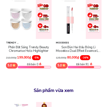
Cân bằng độ ẩm: Không chỉ làm sạch da mà sản phẩm còn giúp
duy trì độ ẩm cần thiết, không gây khô căng da sau khi sử dụng.
Dịu nhẹ và an toàn: Công thức không chứa xà phòng, không
paraben, phù hợp cho da dầu và da nhạy cảm.
TRENDY ...
MOOEKISS
Phấn Bắt Sáng Trendy Beauty
Son Bùn Hai Đầu Bóng Lì
Chromarise Holo Highlighter
Mooekiss Dual Effect Essence Lip
Mud
199,000₫
80,000₫
-5%
-36%
210,000₫
125,000₫
Đã bán 0
Đã bán 91
5.0
5.0
Sản phẩm vừa xem