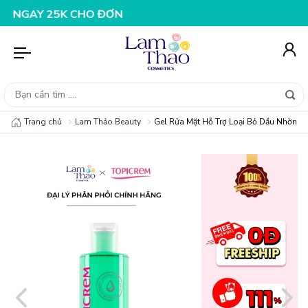
30K CHO ĐƠN HÀNG 199K
NHẬP MÃ T08FS25K - GIẢM NG
Trang chủ
Lam Thảo Beauty
Gel Rửa Mặt Hỗ Trợ Loại Bỏ Dầu Nhờn D